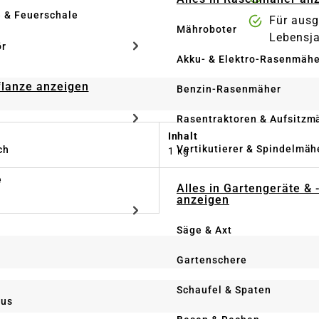
e & Feuerschale
Für aus
Mähroboter
Lebensj
ör
Akku- & Elektro-Rasenmähe
Pflanze anzeigen
Benzin-Rasenmäher
Rasentraktoren & Aufsitzm
Inhalt
Vertikutierer & Spindelmäh
ch
1 kg
e
Alles in Gartengeräte & 
anzeigen
Säge & Axt
Gartenschere
Schaufel & Spaten
us