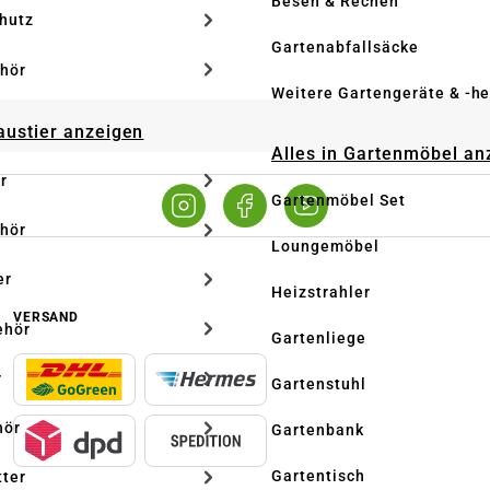
Besen & Rechen
hutz
Gartenabfallsäcke
hör
Weitere Gartengeräte & -he
Haustier anzeigen
Alles in Gartenmöbel an
r
Gartenmöbel Set
hör
Loungemöbel
er
Heizstrahler
VERSAND
ehör
Gartenliege
r
Gartenstuhl
hör
Gartenbank
Gartentisch
tter