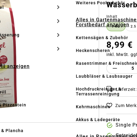
Weiteres Poolzubehör
Wasserb
el
auswähle
Inhalt
Alles in Gartenmaschine
n
Forstbedarf anzeigen
1 KG
2.5
ässerung
Kettensägen & Zubehör
8,99 €
h
Heckenscheren
inkl. MwSt. gg
Rasentrimmer & Freischnei
rill anzeigen
Produkt 
Laubbläser & Laubsauger
Hochdruckreiniger &
Lieferzeit
ill
Terrassenreinigung
& Pizzastein
Zum Merkz
Kehrmaschinen
n
Akkus & Ladegeräte
Single P
l & Plancha
Getreide
Alles in Rasenmäher an