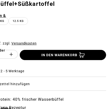
üffel+Süßkartoffel
n
n &
 KG
12.5 KG
f. zzgl.
Versandkosten
der
Anzahl des Produktes "%product%": Gi
IN DEN WARENKORB
: 2 - 5 Werktage
ettel hinzufügen
rotein: 40% frischer Wasserbüffel
freie Rezeptur
zeigen