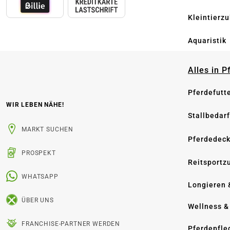
Kleintierz
Aquaristik
Alles in 
Pferdefutt
WIR LEBEN NÄHE!
Stallbedarf
MARKT SUCHEN
Pferdedec
PROSPEKT
Reitsportz
WHATSAPP
Longieren 
ÜBER UNS
Wellness &
FRANCHISE-PARTNER WERDEN
Pferdepfle