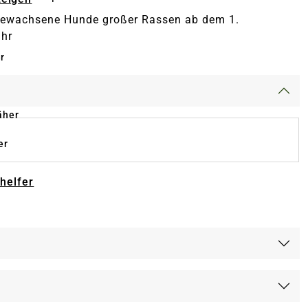
gewachsene Hunde großer Rassen ab dem 1.
ahr
r
äher
er
-helfer