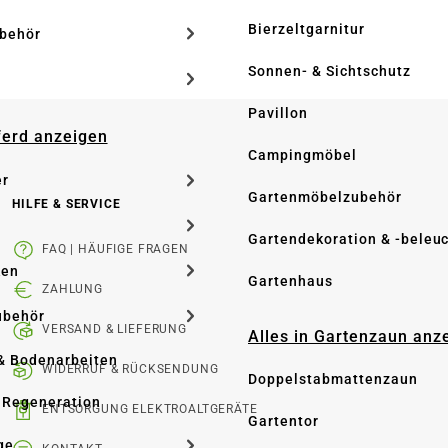
Bierzeltgarnitur
ubehör
Sonnen- & Sichtschutz
Pavillon
Pferd anzeigen
Campingmöbel
er
Gartenmöbelzubehör
HILFE & SERVICE
Gartendekoration & -beleu
FAQ | HÄUFIGE FRAGEN
ken
Gartenhaus
ZAHLUNG
ubehör
VERSAND & LIEFERUNG
Alles in Gartenzaun anz
& Bodenarbeiten
WIDERRUF & RÜCKSENDUNG
Doppelstabmattenzaun
 Regeneration
ENTSORGUNG ELEKTROALTGERÄTE
Gartentor
ge