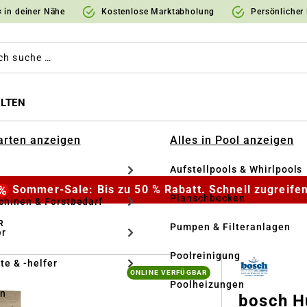
 in deiner Nähe
Kostenlose Marktabholung
Persönlicher
LTEN
Garten anzeigen
Alles in Pool anzeigen
Aufstellpools & Whirlpools
Sommer-Sale: Bis zu 50 % Rabatt. Schnell zugreifen
Planschbecken
hinen & Forstbedarf
R
Pumpen & Filteranlagen
r
Poolreinigung
te & -helfer
ONLINE VERFÜGBAR
Poolheizungen
en
bosch H