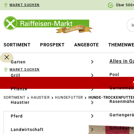
MARKT SUCHEN
Über 500×
springen
Zur Hauptnavigation springen
SORTIMENT
PROSPEKT
ANGEBOTE
THEMENWE
Alles in 
Garten
MARKT SUCHEN
Pool
Grill
Gartenmasc
Pflanze
SORTIMENT
HAUSTIER
HUNDEFUTTER
HUNDE-TROCKENFUTTE
Rasenmähe
Haustier
Bildergalerie überspringen
Gartengerä
Pferd
Schubkarr
Landwirtschaft