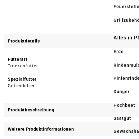
Feuerstell
Grillzubeh
Alles in 
Produktdetails
Erde
Futterart
Rindenmul
Trockenfutter
Pinienrind
Spezialfutter
Getreidefrei
Dünger
Hochbeet
Produktbeschreibung
Saatgut
Weitere Produktinformationen
Gewächsha