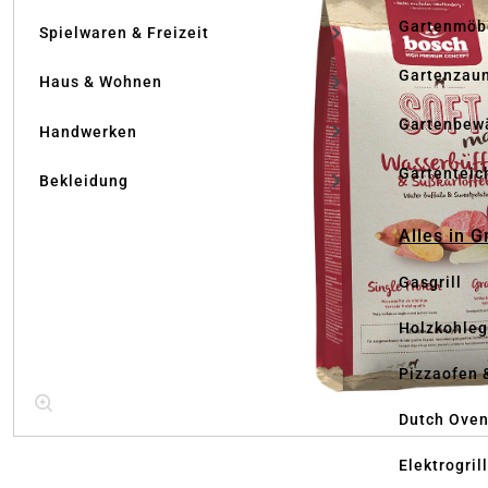
Gartenmöb
Spielwaren & Freizeit
Gartenzau
Haus & Wohnen
Gartenbew
Handwerken
Gartenteic
Bekleidung
Alles in G
Gasgrill
Holzkohlegr
Pizzaofen 
Dutch Ove
Elektrogril