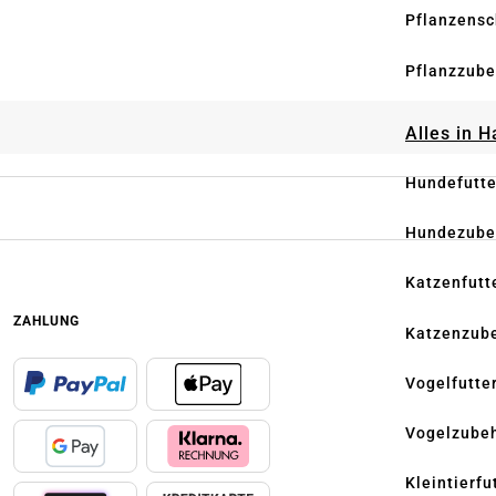
Pflanzensc
Pflanzzube
Alles in 
Hundefutte
Hundezube
Katzenfutt
ZAHLUNG
Katzenzub
Vogelfutte
Vogelzube
Kleintierfu