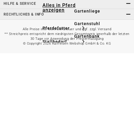
HILFE & SERVICE
Alles in Pferd
anzeigen
Gartenliege
RECHTLICHES & INFO
Gartenstuhl
Pferdefutter
Alle Preise inkl. Mehrwertsteuer und ggf. zzgl. Versand
** Streichpreis entspricht dem niedrigsten Gesamtpreis innerhalb der letzten
Gartenbank
30 Tage vor Anwendung der Preisermäßigung
Stallbedarf
© Copyright 2026 Raiffeisen Webshop GmbH & Co. KG
Gartentisch
Pferdedecken
Bierzeltgarnitur
Reitsportzubehör
Sonnen- &
Sichtschutz
Longieren &
Bodenarbeiten
Pavillon
Wellness &
Regeneration
Campingmöbel
Gartenmöbelzubehör
Pferdepflege
Gartendekoration & -
Reitbekleidung
beleuchtung