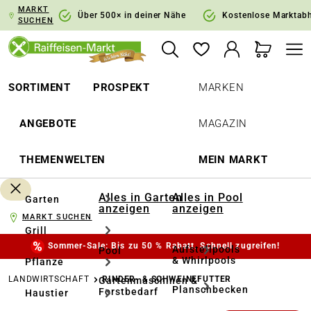
MARKT
springen
Zur Hauptnavigation springen
Über 500× in deiner Nähe
Kostenlose Marktab
SUCHEN
SORTIMENT
PROSPEKT
MARKEN
ANGEBOTE
MAGAZIN
THEMENWELTEN
MEIN MARKT
Alles in Garten
Alles in Pool
Garten
anzeigen
anzeigen
MARKT SUCHEN
Grill
Sommer-Sale: Bis zu 50 % Rabatt. Schnell zugreifen!
Aufstellpools
Pool
& Whirlpools
Pflanze
LANDWIRTSCHAFT
RINDER- & SCHWEINEFUTTER
Gartenmaschinen &
Planschbecken
Forstbedarf
Haustier