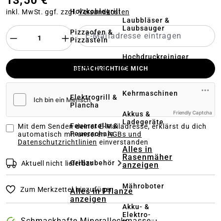
13,50 €
Holzkohlegrill
inkl. MwSt. ggf. zzgl.
Versandkosten
Laubbläser &
Laubsauger
Pizzaofen &
Pizzastein
Hochdruckreiniger
&
Dutch Oven
BENACHRICHTIGE MICH
Terrassenreinigung
Kehrmaschinen
Elektrogrill &
Plancha
Friendly Captcha
Akkus &
Ladegeräte
Feuerstelle &
Mit dem Senden deiner E-Mailadresse, erklärst du dich
Feuerschale
automatisch mit unseren
AGBs und
Datenschutzrichtlinien
einverstanden
Alles in
Rasenmäher
Grillzubehör
Aktuell nicht lieferbar
anzeigen
Mähroboter
Zum Merkzettel hinzufügen
Alles in Pflanze
anzeigen
Akku- &
Elektro-
Schmackhafte Mineralleckmasse