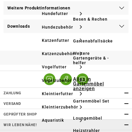
Weitere Produktinformationen
Hundefutter
Besen & Rechen
Downloads
Hundezubehör
Katzenfutter
Gartenabfallsäcke
Weitere
Katzenzubehör
Gartengeräte & -
helfer
Vogelfutter
Alles in
Vogelzubehör
Gartenmöbel
anzeigen
ZAHLUNG
Kleintierfutter
Gartenmöbel Set
VERSAND
Kleintierzubehör
GEPRÜFTER SHOP
Loungemöbel
Aquaristik
WIR LEBEN NÄHE!
Heizstrahler