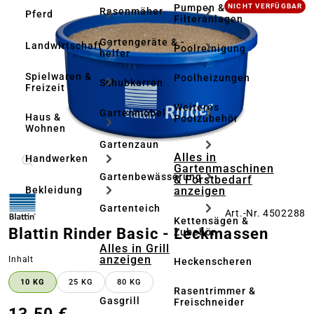
Bildergalerie überspringen
Pumpen &
NICHT VERFÜGBAR
Rasenmäher
Pferd
Filteranlagen
Gartengeräte & -
Landwirtschaft
Poolreinigung
helfer
Spielwaren &
Poolheizungen
Schubkarren
Freizeit
Weiteres
Gartenmöbel
Haus &
Poolzubehör
Wohnen
Gartenzaun
Alles in
Handwerken
Gartenmaschinen
Gartenbewässerung
& Forstbedarf
anzeigen
Bekleidung
Gartenteich
Art.-Nr. 4502288
Kettensägen &
Blattin Rinder Basic - Leckmassen
Zubehör
Alles in Grill
anzeigen
auswählen
Inhalt
Heckenscheren
10 KG
25 KG
80 KG
Rasentrimmer &
Gasgrill
Freischneider