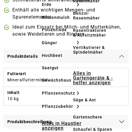
Rasenmäher
Erde
Enthält alle wichtigen Mengen- und
Benzin-
Spurenelemente
Rindenmulch
Rasenmäher
Ideal zum Einsatz bei Milch- und Mutterkühen,
Pinienrinde
Rasentraktoren
sowie Weidetieren und Rindern
& Aufsitzmäher
Dünger
Vertikutierer &
Spindelmäher
Hochbeet
Produktdetails
Saatgut
Alles in
Futterart
Gartengeräte & -
Mineralfuttermittel
Gewächshaus
helfer anzeigen
Inhalt
Pflanzenschutz
10 kg
Säge & Axt
Pflanzzubehör
Gartenschere
Produktbeschreibung
Alles in Haustier
anzeigen
Schaufel & Spaten