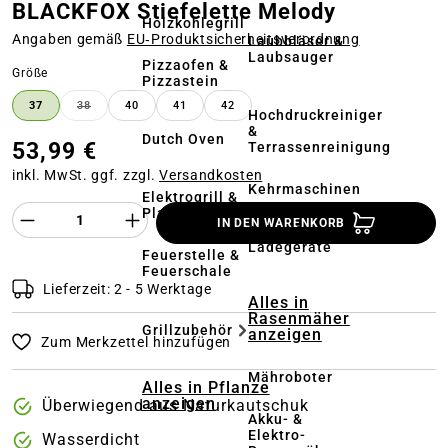
BLACKFOX Stiefelette Melody
Holzkohlegrill
Angaben gemäß
EU‑Produktsicherheitsverordnung
Laubbläser &
Laubsauger
Pizzaofen &
auswählen
Größe
Pizzastein
37
38
40
41
42
(DIESE OPTION IST ZURZEIT NICHT VERFÜGBAR.)
Hochdruckreiniger
&
Dutch Oven
53,99 €
Terrassenreinigung
inkl. MwSt. ggf. zzgl.
Versandkosten
Kehrmaschinen
Elektrogrill &
Produkt Anzahl des Produktes "%product%
Plancha
IN DEN WARENKORB
Akkus &
Ladegeräte
Feuerstelle &
Feuerschale
Lieferzeit: 2 - 5 Werktage
Alles in
Rasenmäher
Grillzubehör
anzeigen
Zum Merkzettel hinzufügen
Mähroboter
Alles in Pflanze
anzeigen
Überwiegend aus Naturkautschuk
Akku- &
Elektro-
Wasserdicht