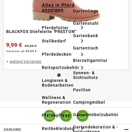
Alles in Pferd
anzeigen
Gartenliege
Gartenstuhl
Pferdefutter
BLACKFOX Stiefelette "PRESTON"
Gartenbank
Stallbedarf
9,99 €
39,99 €
Gartentisch
Varianten ab
39,99 €
Pferdedecken
Bierzeltgarnitur
+
weitere Varianten
Reitsportzubehör
Sonnen- &
Sichtschutz
Longieren &
Bodenarbeiten
Pavillon
Wellness &
Regeneration
Campingmöbel
Gartenmöbelzubehör
Pferdepflege
Gartendekoration & -
Reitbekleidung
ZAHLUNG
beleuchtung