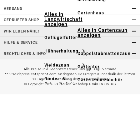
VERSAND
Gartenhaus
Alles in
Landwirtschaft
GEPRÜFTER SHOP
anzeigen
Alles in Gartenzaun
WIR LEBEN NÄHE!
anzeigen
Geflügelfutter
HILFE & SERVICE
Hühnerhaltung
Doppelstabmattenzaun
RECHTLICHES & INFO
Weidezaun
Gartentor
Alle Preise inkl. Mehrwertsteuer und ggf. zzgl. Versand
** Streichpreis entspricht dem niedrigsten Gesamtpreis innerhalb der letzten
Rinder- &
Gartenzaunzubehör
30 Tage vor Anwendung der Preisermäßigung
Schweinefutter
© Copyright 2026 Raiffeisen Webshop GmbH & Co. KG
Alles in
Schaf- &
Gartenbewässerung
Ziegenfutter
anzeigen
Kleintierhaltung
Gartenschlauch
Nutztierhaltung
Regentonne