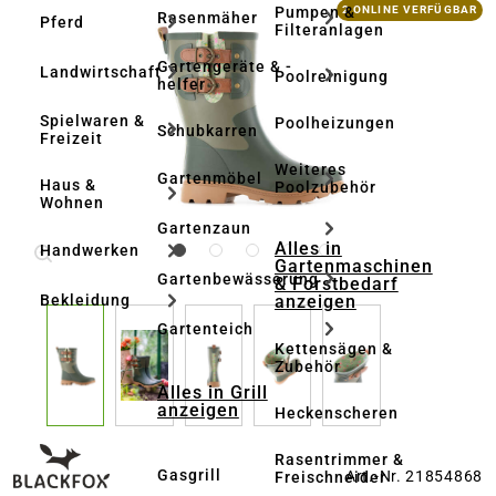
Bildergalerie überspringen
Pumpen &
2 ONLINE VERFÜGBAR
Rasenmäher
Pferd
Filteranlagen
Gartengeräte & -
Landwirtschaft
Poolreinigung
helfer
Spielwaren &
Poolheizungen
Schubkarren
Freizeit
Weiteres
Gartenmöbel
Haus &
Poolzubehör
Wohnen
Gartenzaun
Alles in
Handwerken
Gartenmaschinen
Gartenbewässerung
& Forstbedarf
anzeigen
Bekleidung
Gartenteich
Kettensägen &
Zubehör
Alles in Grill
anzeigen
Heckenscheren
Rasentrimmer &
Gasgrill
Art.-Nr. 21854868
Freischneider