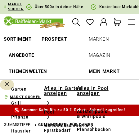
MARKT
springen
Zur Hauptnavigation springen
Über 500× in deiner Nähe
Kostenlose Marktab
SUCHEN
SORTIMENT
PROSPEKT
MARKEN
ANGEBOTE
MAGAZIN
THEMENWELTEN
MEIN MARKT
Alles in Garten
Alles in Pool
Garten
anzeigen
anzeigen
MARKT SUCHEN
Grill
Sommer-Sale: Bis zu 50 % Rabatt. Schnell zugreifen!
Aufstellpools
Pool
& Whirlpools
Pflanze
GUMMISTIEFEL
GUMMISTIEFEL FÜR DAMEN
Gartenmaschinen &
Planschbecken
Forstbedarf
Haustier