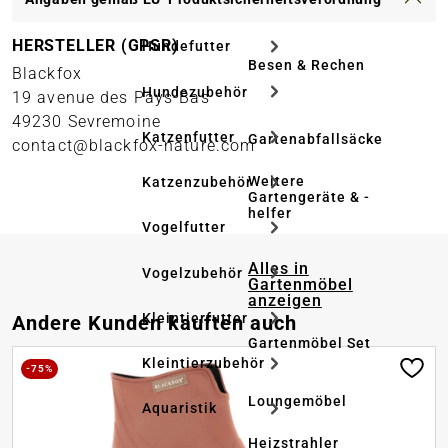
HERSTELLER (GPSR)
Hundefutter
Besen & Rechen
Blackfox
Hundezubehör
19 avenue des Pays-Bas
49230 Sevremoine
Katzenfutter
Gartenabfallsäcke
contact@blackfox-nature.com
Weitere
Katzenzubehör
Gartengeräte & -
helfer
Vogelfutter
Alles in
Vogelzubehör
Gartenmöbel
anzeigen
Produktgalerie überspringen
Kleintierfutter
Andere Kunden kauften auch
Gartenmöbel Set
Kleintierzubehör
-75%
Loungemöbel
Aquaristik
Heizstrahler