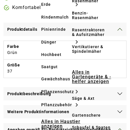
Rasenmäher
Erde
Komfortabel
Benzin-
Rindenmulch
Rasenmäher
Pinienrinde
Produktdetails
Rasentraktoren
& Aufsitzmäher
Dünger
Farbe
Vertikutierer &
Spindelmäher
Grün
Hochbeet
Größe
Saatgut
37
Alles in
Gartengeräte & -
Gewächshaus
helfer anzeigen
Pflanzenschutz
Produktbeschreibung
Säge & Axt
Pflanzzubehör
Weitere Produktinformationen
Gartenschere
Alles in Haustier
anzeigen
Schaufel & Spaten
Angaben gemäß EU-Produktsicherheitsverordnung