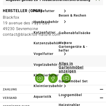
HERSTELLER (GPSR)
Hundefutter
Besen & Rechen
Blackfox
Hundezubehör
19 avenue des Pays-Bas
49230 Sevremoine
Katzenfutter
Gartenabfallsäcke
contact@blackfox-nature.com
Weitere
Katzenzubehör
Gartengeräte & -
helfer
Vogelfutter
Alles in
Vogelzubehör
Gartenmöbel
anzeigen
Kleintierfutter
Gartenmöbel Set
Kleintierzubehör
ZAHLUNG
Loungemöbel
Aquaristik
VERSAND
Heizstrahler