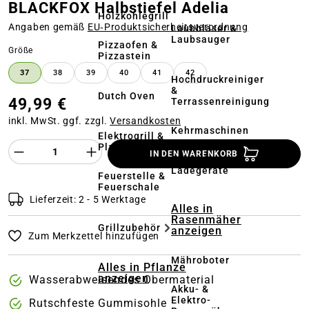
BLACKFOX Halbstiefel Adelia
Holzkohlegrill
Angaben gemäß
EU‑Produktsicherheitsverordnung
Laubbläser &
Laubsauger
Pizzaofen &
auswählen
Größe
Pizzastein
37
38
39
40
41
42
Hochdruckreiniger
&
Dutch Oven
49,99 €
Terrassenreinigung
inkl. MwSt. ggf. zzgl.
Versandkosten
Kehrmaschinen
Elektrogrill &
Produkt Anzahl des Produktes "%product%
Plancha
IN DEN WARENKORB
Akkus &
Ladegeräte
Feuerstelle &
Feuerschale
Lieferzeit: 2 - 5 Werktage
Alles in
Rasenmäher
Grillzubehör
anzeigen
Zum Merkzettel hinzufügen
Mähroboter
Alles in Pflanze
anzeigen
Wasserabweisendes Obermaterial
Akku- &
Elektro-
Rutschfeste Gummisohle