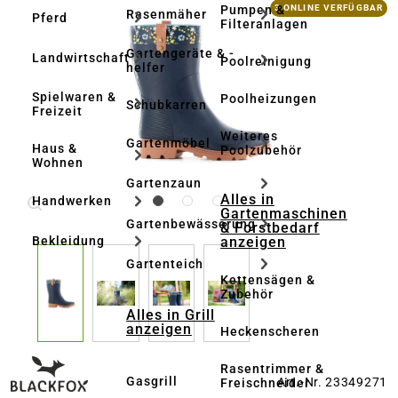
Bildergalerie überspringen
Pumpen &
3 ONLINE VERFÜGBAR
Rasenmäher
Pferd
Filteranlagen
Gartengeräte & -
Landwirtschaft
Poolreinigung
helfer
Spielwaren &
Poolheizungen
Schubkarren
Freizeit
Weiteres
Gartenmöbel
Haus &
Poolzubehör
Wohnen
Gartenzaun
Alles in
Handwerken
Gartenmaschinen
Gartenbewässerung
& Forstbedarf
anzeigen
Bekleidung
Gartenteich
Kettensägen &
Zubehör
Alles in Grill
anzeigen
Heckenscheren
Rasentrimmer &
Gasgrill
Art.-Nr. 23349271
Freischneider