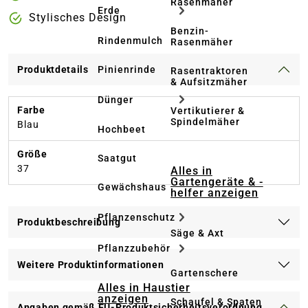
Rasenmäher
Erde
Stylisches Design
Benzin-
Rindenmulch
Rasenmäher
Pinienrinde
Produktdetails
Rasentraktoren
& Aufsitzmäher
Dünger
Farbe
Vertikutierer &
Spindelmäher
Blau
Hochbeet
Größe
Saatgut
37
Alles in
Gartengeräte & -
Gewächshaus
helfer anzeigen
Pflanzenschutz
Produktbeschreibung
Säge & Axt
Pflanzzubehör
Weitere Produktinformationen
Gartenschere
Alles in Haustier
anzeigen
Schaufel & Spaten
Angaben gemäß EU-Produktsicherheitsverordnung