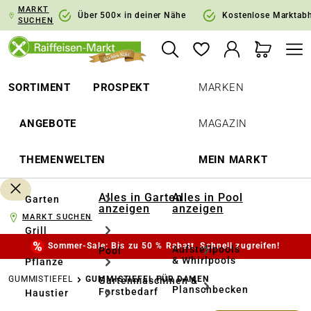
MARKT
springen
Zur Hauptnavigation springen
Über 500× in deiner Nähe
Kostenlose Marktab
SUCHEN
SORTIMENT
PROSPEKT
MARKEN
ANGEBOTE
MAGAZIN
THEMENWELTEN
MEIN MARKT
Alles in Garten
Alles in Pool
Garten
anzeigen
anzeigen
MARKT SUCHEN
Grill
Sommer-Sale: Bis zu 50 % Rabatt. Schnell zugreifen!
Aufstellpools
Pool
& Whirlpools
Pflanze
GUMMISTIEFEL
GUMMISTIEFEL FÜR DAMEN
Gartenmaschinen &
Planschbecken
Forstbedarf
Haustier