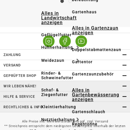
Gartenhaus
Alles in
Landwirtschaft
anzeigen
Alles in Gartenzaun
anzeigen
Geflügelfutter
Hühnerhaltung
Doppelstabmattenzaun
ZAHLUNG
Weidezaun
Gartentor
VERSAND
Rinder- &
Gartenzaunzubehör
GEPRÜFTER SHOP
Schweinefutter
WIR LEBEN NÄHE!
Alles in
Schaf- &
Gartenbewässerung
Ziegenfutter
HILFE & SERVICE
anzeigen
Kleintierhaltung
RECHTLICHES & INFO
Gartenschlauch
Nutztierhaltung
Alle Preise inkl. Mehrwertsteuer und ggf. zzgl. Versand
Regentonne
** Streichpreis entspricht dem niedrigsten Gesamtpreis innerhalb der letzten