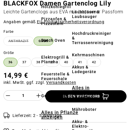
BLACKFOX Damen Gartenclog Lily
Holzkohlegrill
Leichte Gartenclogs aus EVA mit bequemer Passform
Laubbläser &
Laubsauger
Pizzaofen &
Angaben gemäß
EU‑Produktsicherheitsverordnung
Pizzastein
auswählen
Farbe
Hochdruckreiniger
&
Dutch Oven
ANTHRAZIT
GRÜN
Terrassenreinigung
(DIESE OPTION IST ZURZEIT NICHT VERFÜGBAR.)
auswählen
Größe
Kehrmaschinen
Elektrogrill &
Plancha
36
37
38
39
40
41
42
Akkus &
Ladegeräte
14,99 €
Feuerstelle &
Feuerschale
inkl. MwSt. ggf. zzgl.
Versandkosten
Alles in
Rasenmäher
Produkt Anzahl des Produktes "%product%
Grillzubehör
anzeigen
IN DEN WARENKORB
Mähroboter
Alles in Pflanze
Lieferzeit: 2 - 5 Werktage
anzeigen
Akku- &
Elektro-