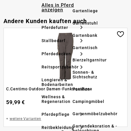
Alles in Pferd
anzeigen
Gartenliege
Produktgalerie überspringen
Andere Kunden kauften auch
Gartenstuhl
Pferdefutter
Gartenbank
Stallbedarf
Gartentisch
Pferdedecken
Bierzeltgarnitur
Reitsportzubehör
Sonnen- &
Sichtschutz
Longieren &
Bodenarbeiten
C.Centimo Outdoor Damen-Funktionshose
Pavillon
Wellness &
Regeneration
Campingmöbel
59,99 €
Gartenmöbelzubehör
Pferdepflege
+
weitere Varianten
Gartendekoration & -
Reitbekleidung
beleuchtung