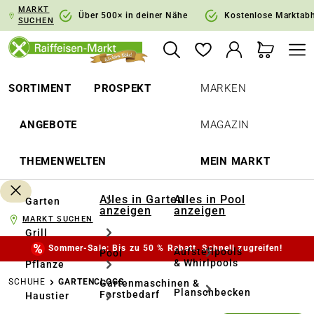
MARKT
springen
Zur Hauptnavigation springen
Über 500× in deiner Nähe
Kostenlose Marktab
SUCHEN
SORTIMENT
PROSPEKT
MARKEN
ANGEBOTE
MAGAZIN
THEMENWELTEN
MEIN MARKT
Alles in Garten
Alles in Pool
Garten
anzeigen
anzeigen
MARKT SUCHEN
Grill
Sommer-Sale: Bis zu 50 % Rabatt. Schnell zugreifen!
Aufstellpools
Pool
& Whirlpools
Pflanze
SCHUHE
GARTENCLOGS
Gartenmaschinen &
Planschbecken
Forstbedarf
Haustier