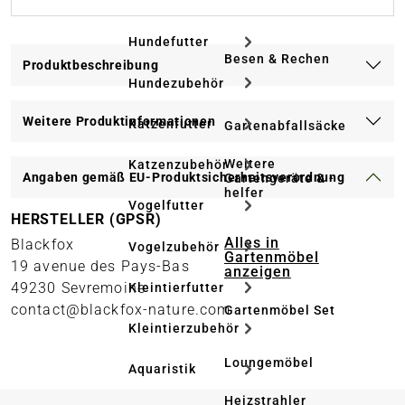
Hundefutter
Besen & Rechen
Produktbeschreibung
Hundezubehör
Weitere Produktinformationen
Katzenfutter
Gartenabfallsäcke
Weitere
Katzenzubehör
Angaben gemäß EU-Produktsicherheitsverordnung
Gartengeräte & -
helfer
Vogelfutter
HERSTELLER (GPSR)
Alles in
Blackfox
Vogelzubehör
Gartenmöbel
19 avenue des Pays-Bas
anzeigen
49230 Sevremoine
Kleintierfutter
contact@blackfox-nature.com
Gartenmöbel Set
Kleintierzubehör
Loungemöbel
Aquaristik
Heizstrahler