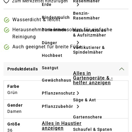
Zum Merkzettel hinzufügen
Rasenmäher
Erde
Benzin-
Rindenmulch
Rasenmäher
Wasserdicht & leicht
Herausnehmbare Innensohlen für einfache
Pinienrinde
Rasentraktoren
& Aufsitzmäher
Reinigung
Dünger
Auch geeignet für breite Füße
Vertikutierer &
Spindelmäher
Hochbeet
Saatgut
Produktdetails
Alles in
Gartengeräte & -
Gewächshaus
helfer anzeigen
Farbe
Grün
Pflanzenschutz
Säge & Axt
Gender
Pflanzzubehör
Damen
Gartenschere
Alles in Haustier
Größe
anzeigen
Schaufel & Spaten
36