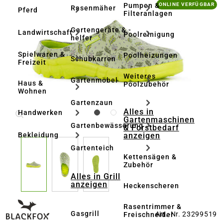
Bildergalerie überspringen
Pumpen &
ONLINE VERFÜGBAR
Rasenmäher
Pferd
Filteranlagen
Gartengeräte & -
Landwirtschaft
Poolreinigung
helfer
Spielwaren &
Poolheizungen
Schubkarren
Freizeit
Weiteres
Gartenmöbel
Haus &
Poolzubehör
Wohnen
Gartenzaun
Alles in
Handwerken
Gartenmaschinen
Gartenbewässerung
& Forstbedarf
anzeigen
Bekleidung
Gartenteich
Kettensägen &
Zubehör
Alles in Grill
anzeigen
Heckenscheren
Rasentrimmer &
Gasgrill
Art.-Nr. 23299519
Freischneider