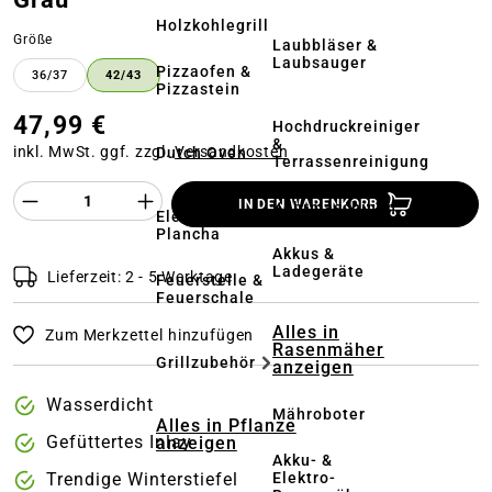
Holzkohlegrill
auswählen
Größe
Laubbläser &
Laubsauger
Pizzaofen &
36/37
42/43
Pizzastein
47,99 €
Hochdruckreiniger
&
inkl. MwSt. ggf. zzgl.
Versandkosten
Dutch Oven
Terrassenreinigung
Produkt Anzahl des Produktes "%product%
IN DEN WARENKORB
Kehrmaschinen
Elektrogrill &
Plancha
Akkus &
Ladegeräte
Lieferzeit: 2 - 5 Werktage
Feuerstelle &
Feuerschale
Alles in
Zum Merkzettel hinzufügen
Rasenmäher
Grillzubehör
anzeigen
Wasserdicht
Mähroboter
Alles in Pflanze
Gefüttertes Inlay
anzeigen
Akku- &
Elektro-
Trendige Winterstiefel