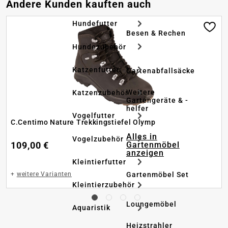
Produktgalerie überspringen
Andere Kunden kauften auch
Hundefutter
Besen & Rechen
Hundezubehör
Katzenfutter
Gartenabfallsäcke
Weitere
Katzenzubehör
Gartengeräte & -
helfer
Vogelfutter
C.Centimo Nature Trekkingstiefel Olymp
Alles in
Vogelzubehör
Gartenmöbel
109,00 €
anzeigen
Kleintierfutter
Gartenmöbel Set
+
weitere Varianten
Kleintierzubehör
Loungemöbel
Aquaristik
Heizstrahler