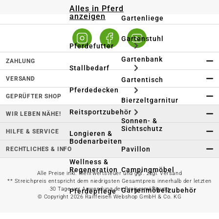
Alles in Pferd
anzeigen
Gartenliege
Gartenstuhl
Pferdefutter
Gartenbank
ZAHLUNG
Stallbedarf
VERSAND
Gartentisch
Pferdedecken
GEPRÜFTER SHOP
Bierzeltgarnitur
Reitsportzubehör
WIR LEBEN NÄHE!
Sonnen- &
Sichtschutz
HILFE & SERVICE
Longieren &
Bodenarbeiten
Pavillon
RECHTLICHES & INFO
Wellness &
Regeneration
Campingmöbel
Alle Preise inkl. Mehrwertsteuer und ggf. zzgl. Versand
** Streichpreis entspricht dem niedrigsten Gesamtpreis innerhalb der letzten
30 Tage vor Anwendung der Preisermäßigung
Gartenmöbelzubehör
Pferdepflege
© Copyright 2026 Raiffeisen Webshop GmbH & Co. KG
Gartendekoration & -
Reitbekleidung
beleuchtung