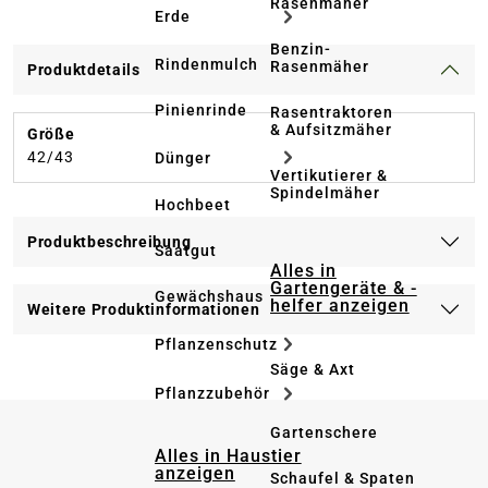
Rasenmäher
Erde
Benzin-
Rindenmulch
Rasenmäher
Produktdetails
Pinienrinde
Rasentraktoren
& Aufsitzmäher
Größe
42/43
Dünger
Vertikutierer &
Spindelmäher
Hochbeet
Produktbeschreibung
Saatgut
Alles in
Gartengeräte & -
Gewächshaus
helfer anzeigen
Weitere Produktinformationen
Pflanzenschutz
Säge & Axt
Pflanzzubehör
Gartenschere
Alles in Haustier
anzeigen
Schaufel & Spaten