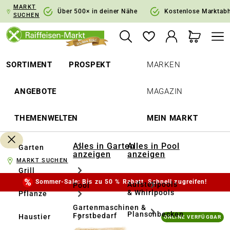
MARKT
springen
Zur Hauptnavigation springen
Über 500× in deiner Nähe
Kostenlose Marktab
SUCHEN
SORTIMENT
PROSPEKT
MARKEN
ANGEBOTE
MAGAZIN
THEMENWELTEN
MEIN MARKT
Alles in Garten
Alles in Pool
Garten
anzeigen
anzeigen
MARKT SUCHEN
Grill
Sommer-Sale: Bis zu 50 % Rabatt. Schnell zugreifen!
Aufstellpools
Pool
& Whirlpools
Pflanze
Gartenmaschinen &
Planschbecken
Forstbedarf
Bildergalerie überspringen
Haustier
ONLINE VERFÜGBAR