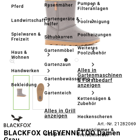
Pumpen &
Rasenmäher
Pferd
Filteranlagen
Gartengeräte & -
Landwirtschaft
Poolreinigung
helfer
Spielwaren &
Poolheizungen
Schubkarren
Freizeit
Weiteres
Gartenmöbel
Haus &
Poolzubehör
Wohnen
Gartenzaun
Alles in
Handwerken
Gartenmaschinen
Gartenbewässerung
& Forstbedarf
anzeigen
Bekleidung
Gartenteich
Kettensägen &
Zubehör
Alles in Grill
anzeigen
Heckenscheren
Art.-Nr. 21282069
Rasentrimmer &
BLACKFOX CHEYENNETOO Damen
Gasgrill
Freischneider
Grau