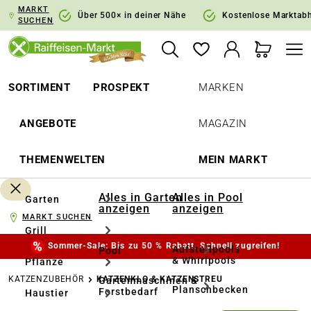
MARKT
springen
Zur Hauptnavigation springen
Über 500× in deiner Nähe
Kostenlose Marktab
SUCHEN
SORTIMENT
PROSPEKT
MARKEN
ANGEBOTE
MAGAZIN
THEMENWELTEN
MEIN MARKT
Alles in Garten
Alles in Pool
Garten
anzeigen
anzeigen
MARKT SUCHEN
Grill
Sommer-Sale: Bis zu 50 % Rabatt. Schnell zugreifen!
Aufstellpools
Pool
& Whirlpools
Pflanze
KATZENZUBEHÖR
KATZENKLO & KATZENSTREU
Gartenmaschinen &
Planschbecken
Forstbedarf
Haustier