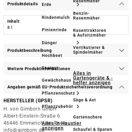
Rasenmäher
Produktdetails
Erde
Benzin-
Rindenmulch
Rasenmäher
Inhalt
8 l
Pinienrinde
Rasentraktoren
& Aufsitzmäher
Dünger
Vertikutierer &
Produktbeschreibung
Spindelmäher
Hochbeet
Saatgut
Weitere Produktinformationen
Alles in
Gartengeräte & -
Gewächshaus
helfer anzeigen
Angaben gemäß EU-Produktsicherheitsverordnung
Pflanzenschutz
Säge & Axt
HERSTELLER (GPSR)
Pflanzzubehör
H. von Gimborn GmbH
Albert-Einstein-Straße 6
Gartenschere
46446 Emmerich am Rhein
Alles in Haustier
anzeigen
Schaufel & Spaten
info@gimborn.de