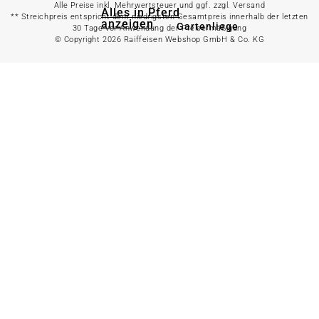
Alle Preise inkl. Mehrwertsteuer und ggf. zzgl. Versand
Alles in Pferd
** Streichpreis entspricht dem niedrigsten Gesamtpreis innerhalb der letzten
anzeigen
Gartenliege
30 Tage vor Anwendung der Preisermäßigung
© Copyright 2026 Raiffeisen Webshop GmbH & Co. KG
Gartenstuhl
Pferdefutter
Gartenbank
Stallbedarf
Gartentisch
Pferdedecken
Bierzeltgarnitur
Reitsportzubehör
Sonnen- &
Sichtschutz
Longieren &
Bodenarbeiten
Pavillon
Wellness &
Regeneration
Campingmöbel
Gartenmöbelzubehör
Pferdepflege
Gartendekoration & -
Reitbekleidung
beleuchtung