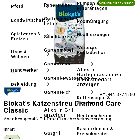
Bildergalerie überspringen
Pumpen &
ONLINE VERFÜGBAR
Rasenmäher
Pferd
Filteranlagen
Gartengeräte & -
Landwirtschaft
Poolreinigung
helfer
Spielwaren &
Poolheizungen
Schubkarren
Freizeit
Weiteres
Gartenmöbel
Haus &
Poolzubehör
Wohnen
Gartenzaun
Alles in
Handwerken
Gartenmaschinen
Gartenbewässerung
& Forstbedarf
anzeigen
Bekleidung
Gartenteich
Art.-Nr. 8724880
Kettensägen &
Biokat's Katzenstreu Diamond Care
Zubehör
Classic
Alles in Grill
anzeigen
Heckenscheren
Angaben gemäß
EU‑Produktsicherheitsverordnung
Rasentrimmer &
auswählen
Inhalt
Gasgrill
Freischneider