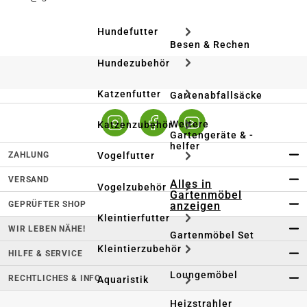
Hundefutter
Besen & Rechen
Hundezubehör
Katzenfutter
Gartenabfallsäcke
Weitere
Katzenzubehör
Gartengeräte & -
helfer
ZAHLUNG
Vogelfutter
VERSAND
Alles in
Vogelzubehör
Gartenmöbel
GEPRÜFTER SHOP
anzeigen
Kleintierfutter
WIR LEBEN NÄHE!
Gartenmöbel Set
Kleintierzubehör
HILFE & SERVICE
Loungemöbel
RECHTLICHES & INFO
Aquaristik
Heizstrahler