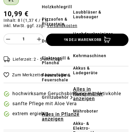
8 L
Holzkohlegrill
Laubbläser &
10,99 €
Laubsauger
Pizzaofen &
Inhalt:
8 l
(1,37 € / 1 l)
Pizzastein
inkl. MwSt. ggf. zzgl.
Versandkosten
Hochdruckreiniger
Produkt Anzahl des Produktes "%product%
&
IN DEN WARENKORB
Dutch Oven
Terrassenreinigung
Kehrmaschinen
Elektrogrill &
Lieferzeit: 2 - 5 Werktage
Plancha
Akkus &
Ladegeräte
Zum Merkzettel hinzufügen
Feuerstelle &
Feuerschale
Alles in
hochwirksame Geruchsbindung mit Aktivkohle
Rasenmäher
Grillzubehör
anzeigen
sanfte Pflege mit Aloe Vera
Mähroboter
extrem ergiebig
Alles in Pflanze
anzeigen
Akku- &
Elektro-