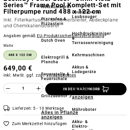
Series™ Frame Pool Komplett-Set mit
Holzkohlegrill
Filterpumpe rund 488 x 122 cm
Laubbläser &
Laubsauger
Pizzaofen &
Inkl. Filterkartusche, Sicherheitsleiter, Abdeckplane
Pizzastein
und Chemikaliendosierer
Hochdruckreiniger
Angaben gemäß
EU‑Produktsicherheitsverordnung
&
Dutch Oven
Terrassenreinigung
auswählen
Maße
Kehrmaschinen
488 X 122 CM
Elektrogrill &
Plancha
649,00 €
Akkus &
Ladegeräte
Feuerstelle &
inkl. MwSt. ggf. zzgl.
Versandkosten
Feuerschale
Produkt Anzahl des Produktes "%product%
Alles in
IN DEN WARENKORB
Rasenmäher
Grillzubehör
anzeigen
Lieferzeit: 5 - 10 Werktage
Mähroboter
Alles in Pflanze
anzeigen
Akku- &
Zum Merkzettel hinzufügen
Elektro-