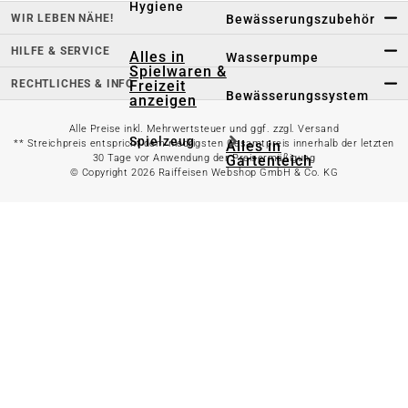
Hygiene
WIR LEBEN NÄHE!
Bewässerungszubehör
HILFE & SERVICE
Alles in
Wasserpumpe
Spielwaren &
RECHTLICHES & INFO
Freizeit
Bewässerungssystem
anzeigen
Alle Preise inkl. Mehrwertsteuer und ggf. zzgl. Versand
Spielzeug
Alles in
** Streichpreis entspricht dem niedrigsten Gesamtpreis innerhalb der letzten
Gartenteich
30 Tage vor Anwendung der Preisermäßigung
anzeigen
© Copyright 2026 Raiffeisen Webshop GmbH & Co. KG
Spielhäuser
Teichfischfutter
Wasserspielzeug
Teichpflege
Kinderfahrzeuge
Teichzubehör
Ballsport
Tretroller &
Alles in
Inlineskates
Grillzubehör
anzeigen
Sandkästen