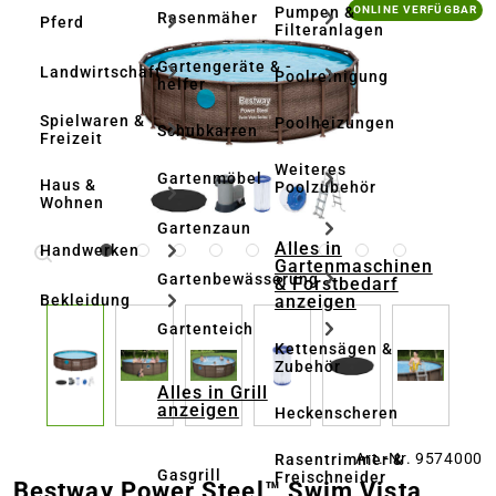
Bildergalerie überspringen
Pumpen &
ONLINE VERFÜGBAR
Rasenmäher
Pferd
Filteranlagen
Gartengeräte & -
Landwirtschaft
Poolreinigung
helfer
Spielwaren &
Poolheizungen
Schubkarren
Freizeit
Weiteres
Gartenmöbel
Haus &
Poolzubehör
Wohnen
Gartenzaun
Alles in
Handwerken
Gartenmaschinen
Gartenbewässerung
& Forstbedarf
anzeigen
Bekleidung
Gartenteich
Kettensägen &
Zubehör
Alles in Grill
anzeigen
Heckenscheren
Art.-Nr. 9574000
Rasentrimmer &
Gasgrill
Freischneider
Bestway Power Steel™ Swim Vista