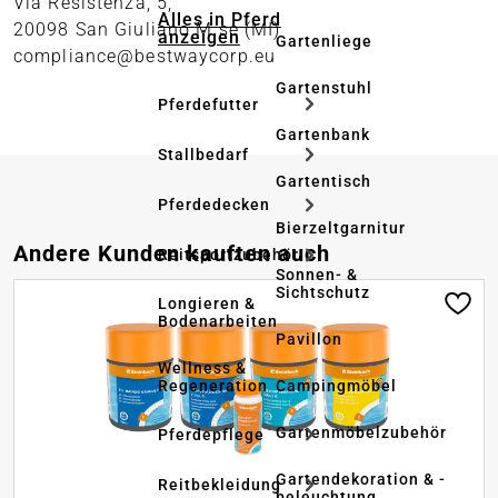
Via Resistenza, 5,
Alles in Pferd
20098 San Giuliano M.se (MI)
anzeigen
Gartenliege
compliance@bestwaycorp.eu
Gartenstuhl
Pferdefutter
Gartenbank
Stallbedarf
Gartentisch
Pferdedecken
Bierzeltgarnitur
Produktgalerie überspringen
Andere Kunden kauften auch
Reitsportzubehör
Sonnen- &
Sichtschutz
Longieren &
Bodenarbeiten
Pavillon
Wellness &
Regeneration
Campingmöbel
Gartenmöbelzubehör
Pferdepflege
Gartendekoration & -
Reitbekleidung
beleuchtung