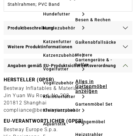
Stahlrahmen; PVC Band
Hundefutter
Besen & Rechen
Hundezubehör
Produktbeschreibung
Katzenfutter
Gartenabfallsäcke
Weitere Produktinformationen
Weitere
Katzenzubehör
Gartengeräte & -
helfer
Angaben gemäß EU-Produktsicherheitsverordnung
Vogelfutter
HERSTELLER (GPSR)
Alles in
Vogelzubehör
Gartenmöbel
Bestway Inflatables & Material Corp.
anzeigen
Jin Yuan Wu Road, No.208
Kleintierfutter
201812 Shanghai
Gartenmöbel Set
compliance@bestwaycorp.eu
Kleintierzubehör
EU-VERANTWORTLICHER (GPSR)
Loungemöbel
Aquaristik
Bestway Europe S.p.a.
Heizstrahler