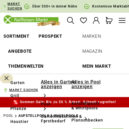
MARKT
springen
Zur Hauptnavigation springen
Über 500× in deiner Nähe
Kostenlose Marktab
SUCHEN
SORTIMENT
PROSPEKT
MARKEN
ANGEBOTE
MAGAZIN
THEMENWELTEN
MEIN MARKT
Alles in Garten
Alles in Pool
Garten
anzeigen
anzeigen
MARKT SUCHEN
Grill
Sommer-Sale: Bis zu 50 % Rabatt. Schnell zugreifen!
Aufstellpools
Pool
& Whirlpools
Pflanze
POOL
AUFSTELLPOOLS & WHIRLPOOLS
Gartenmaschinen &
Planschbecken
Forstbedarf
Haustier