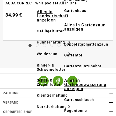
AQUA CORRECT Whirlpoolset All in One
Gartenhaus
Alles in
34,99 €
Landwirtschaft
anzeigen
Alles in Gartenzaun
anzeigen
Geflügelfutter
Hühnerhaltung
Doppelstabmattenzaun
Weidezaun
Gartentor
Rinder- &
Gartenzaunzubehör
Schweinefutter
Alles in
Schaf- &
Gartenbewässerung
Ziegenfutter
anzeigen
ZAHLUNG
Kleintierhaltung
Gartenschlauch
VERSAND
Nutztierhaltung
Regentonne
GEPRÜFTER SHOP