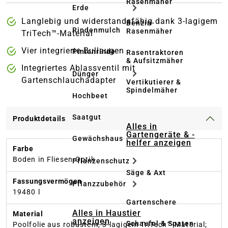
Rasenmäher
Erde
Langlebig und widerstandsfähig dank 3-lagigem
Benzin-
Rindenmulch
Rasenmäher
TriTech™-Material
Vier integrierte Bullaugen
Pinienrinde
Rasentraktoren
& Aufsitzmäher
Integriertes Ablassventil mit
Dünger
Gartenschlauchadapter
Vertikutierer &
Spindelmäher
Hochbeet
Saatgut
Produktdetails
Alles in
Gartengeräte & -
Gewächshaus
helfer anzeigen
Farbe
Boden in Fliesen-Optik
Pflanzenschutz
Säge & Axt
Fassungsvermögen
Pflanzzubehör
19480 l
Gartenschere
Alles in Haustier
Material
anzeigen
Schaufel & Spaten
Poolfolie aus robustem, 3-lagigem TriTech™-Material;