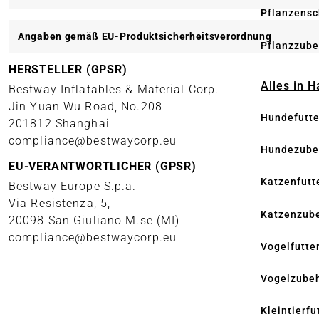
Pflanzensc
Angaben gemäß EU-Produktsicherheitsverordnung
Pflanzzube
HERSTELLER (GPSR)
Alles in 
Bestway Inflatables & Material Corp.
Jin Yuan Wu Road, No.208
Hundefutte
201812 Shanghai
compliance@bestwaycorp.eu
Hundezube
EU-VERANTWORTLICHER (GPSR)
Katzenfutt
Bestway Europe S.p.a.
Via Resistenza, 5,
Katzenzub
20098 San Giuliano M.se (MI)
compliance@bestwaycorp.eu
Vogelfutte
Vogelzube
Kleintierfu