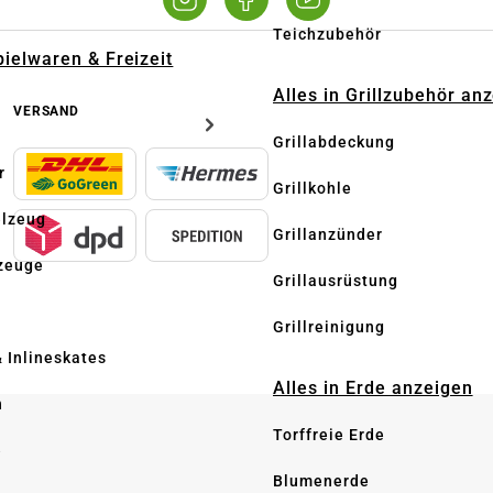
Teichzubehör
pielwaren & Freizeit
Alles in Grillzubehör an
VERSAND
Grillabdeckung
r
Grillkohle
elzeug
Grillanzünder
zeuge
Grillausrüstung
Grillreinigung
& Inlineskates
Alles in Erde anzeigen
n
Torffreie Erde
e
Blumenerde