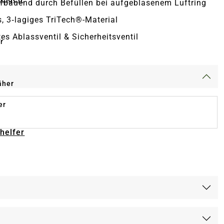
fbauend durch Befüllen bei aufgeblasenem Luftring
, 3‑lagiges TriTech®-Material
tes Ablassventil & Sicherheitsventil
r
äher
er
-helfer