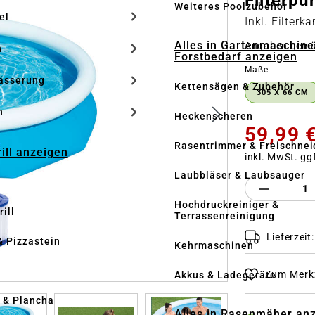
Filterp
Weiteres Poolzubehör
el
Inkl. Filterk
Alles in Gartenmaschine
Angaben gem
n
Forstbedarf anzeigen
auswähle
Maße
ässerung
Kettensägen & Zubehör
305 X 66 CM
h
Heckenscheren
59,99 
Rasentrimmer & Freischnei
rill anzeigen
inkl. MwSt. gg
Laubbläser & Laubsauger
Produkt 
Hochdruckreiniger &
ill
Terrassenreinigung
Lieferzeit
& Pizzastein
Kehrmaschinen
n
Zum Merkz
Akkus & Ladegeräte
l & Plancha
Alles in Rasenmäher an