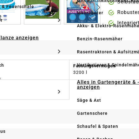
Selbstau
e & Feuerschale
Robustes
Mähroboter
ör
Integrier
Akku- & Elektro-Rasenmähe
Pflanze anzeigen
Benzin-Rasenmäher
Rasentraktoren & Aufsitzm
Vertikutierer & Spindelmäh
ch
Fassungsvermögen
3200 l
e
Alles in Gartengeräte & 
anzeigen
Säge & Axt
Gartenschere
Schaufel & Spaten
us