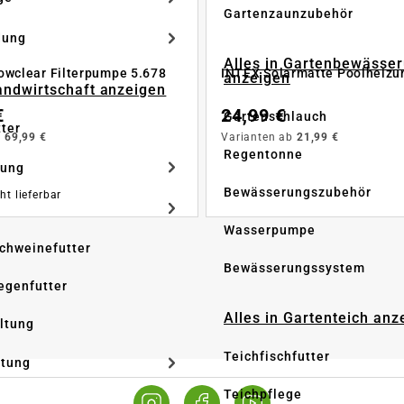
Gartenzaunzubehör
dung
Alles in Gartenbewässe
owclear Filterpumpe 5.678
INTEX Solarmatte Poolheizu
anzeigen
Landwirtschaft anzeigen
€
24,99 €
Gartenschlauch
tter
b
69,99 €
Varianten ab
21,99 €
Regentonne
tung
Bewässerungszubehör
ht lieferbar
Wasserpumpe
Schweinefutter
Bewässerungssystem
iegenfutter
Alles in Gartenteich anz
altung
Teichfischfutter
ltung
Teichpflege