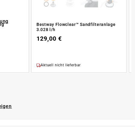
rung
ng
Bestway Flowclear™ Sandfilteranlage
3.028 l/h
129,00 €
Aktuell nicht lieferbar
eigen