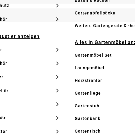
Besen & Rechen
hutz
Gartenabfallsäcke
hör
Weitere Gartengeräte & -he
Haustier anzeigen
Alles in Gartenmöbel an
r
Gartenmöbel Set
hör
Loungemöbel
er
Heizstrahler
ehör
Gartenliege
r
Gartenstuhl
hör
Gartenbank
Gartentisch
tter