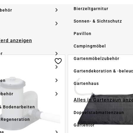
Bierzeltgarnitur
ubehör
Sonnen- & Sichtschutz
Pavillon
Pferd anzeigen
Campingmöbel
er
Gartenmöbelzubehör
Gartendekoration & -beleu
ken
Gartenhaus
ubehör
Alles in Gartenzaun anz
& Bodenarbeiten
Doppelstabmattenzaun
 Regeneration
Gartentor
ge