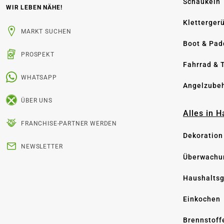
Schaukeln
WIR LEBEN NÄHE!
Kletterger
MARKT SUCHEN
Boot & Pad
PROSPEKT
Fahrrad & 
WHATSAPP
Angelzube
ÜBER UNS
Alles in 
FRANCHISE-PARTNER WERDEN
Dekoration
NEWSLETTER
Überwachu
Haushaltsg
Einkochen
Brennstoff