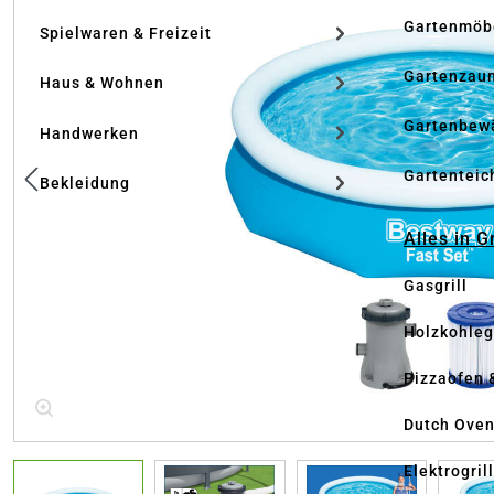
Gartenmöb
Spielwaren & Freizeit
Gartenzau
Haus & Wohnen
Gartenbew
Handwerken
Gartenteic
Bekleidung
Alles in G
Gasgrill
Holzkohlegr
Pizzaofen 
Dutch Ove
Elektrogril