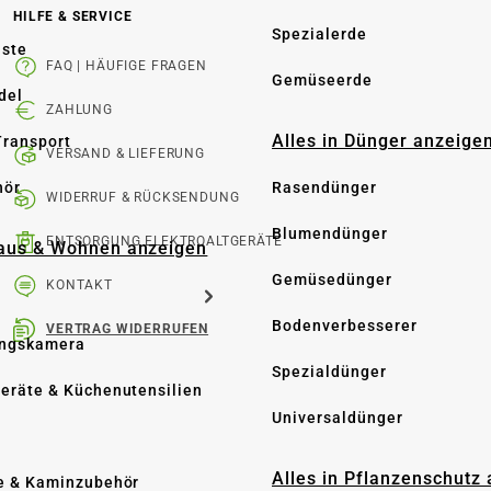
HILFE & SERVICE
Spezialerde
üste
FAQ | HÄUFIGE FRAGEN
Gemüseerde
del
ZAHLUNG
Alles in Dünger anzeige
Transport
VERSAND & LIEFERUNG
hör
Rasendünger
WIDERRUF & RÜCKSENDUNG
Blumendünger
ENTSORGUNG ELEKTROALTGERÄTE
Haus & Wohnen anzeigen
Gemüsedünger
KONTAKT
Bodenverbesserer
VERTRAG WIDERRUFEN
ngskamera
Spezialdünger
eräte & Küchenutensilien
Universaldünger
Alles in Pflanzenschutz
e & Kaminzubehör