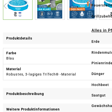
Feuerstell
Grillzubeh
Alles in 
Produktdetails
Erde
Rindenmul
Farbe
Blau
Pinienrind
Material
Dünger
Robustes, 3-lagiges TriTech® -Material
Hochbeet
Produktbeschreibung
Saatgut
Gewächsha
Weitere Produktinformationen