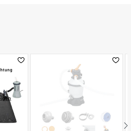
chtung
eigen