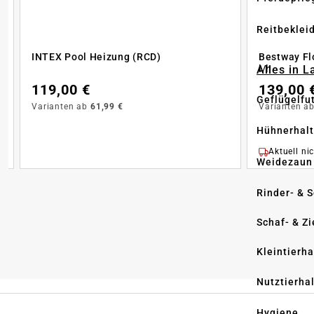
Reitbeklei
INTEX Pool Heizung (RCD)
Bestway Fl
Alles in 
l/h
119,00 €
139,00 
Geflügelfu
Varianten ab
61,99 €
Varianten a
Hühnerhal
Aktuell nic
Weidezaun
Rinder- & 
Schaf- & Z
Kleintierh
Nutztierha
Hygiene