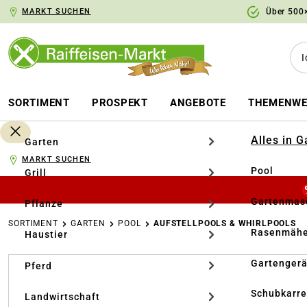
MARKT SUCHEN
Über 500×
springen
Zur Hauptnavigation springen
SORTIMENT
PROSPEKT
ANGEBOTE
THEMENWE
Alles in 
Garten
MARKT SUCHEN
Pool
Grill
Gartenmasc
Pflanze
SORTIMENT
GARTEN
POOL
AUFSTELLPOOLS & WHIRLPOOLS
Rasenmähe
Haustier
Bildergalerie überspringen
Gartengerä
Pferd
Schubkarr
Landwirtschaft