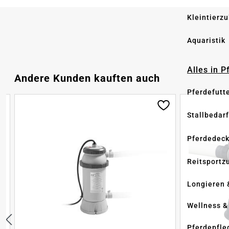
Kleintierz
Aquaristik
Alles in 
Produktgalerie überspringen
Andere Kunden kauften auch
Pferdefutt
Stallbedarf
Pferdedec
Reitsportz
Longieren 
Wellness &
Pferdepfle