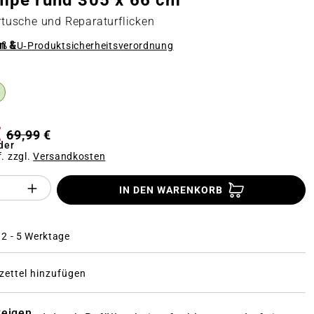
umpe rund 305 x 66 cm
artusche und Reparaturflicken
n &
äß
EU‑Produktsicherheitsverordnung
n
€
69,99 €
der
f. zzgl.
Versandkosten
Anzahl des Produktes "%product%": Gi
IN DEN WARENKORB
: 2 - 5 Werktage
ettel hinzufügen
zeigen