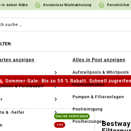
 in deiner Nähe
Kostenlose Marktabholung
Persönlicher
LTEN
Garten anzeigen
Alles in Pool anzeigen
Aufstellpools & Whirlpools
Sommer-Sale: Bis zu 50 % Rabatt. Schnell zugreifen
Planschbecken
hinen & Forstbedarf
Pumpen & Filteranlagen
r
Poolreinigung
te & -helfer
ONLINE VERFÜGBAR
Poolheizungen
Bestway 
en
-14%