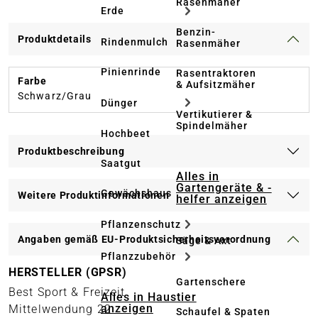
Rasenmäher
Erde
Benzin-
Produktdetails
Rindenmulch
Rasenmäher
Pinienrinde
Rasentraktoren
Farbe
& Aufsitzmäher
Schwarz/Grau
Dünger
Vertikutierer &
Spindelmäher
Hochbeet
Produktbeschreibung
Saatgut
Alles in
Gartengeräte & -
Gewächshaus
Weitere Produktinformationen
helfer anzeigen
Pflanzenschutz
Angaben gemäß EU-Produktsicherheitsverordnung
Säge & Axt
Pflanzzubehör
HERSTELLER (GPSR)
Gartenschere
Best Sport & Freizeit
Alles in Haustier
anzeigen
Mittelwendung 22
Schaufel & Spaten