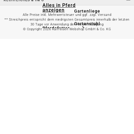
Alles in Pferd
anzeigen
Gartenliege
Alle Preise inkl. Mehrwertsteuer und ggf. zzgl. Versand
** Streichpreis entspricht dem niedrigsten Gesamtpreis innerhalb der letzten
Gartenstuhl
30 Tage vor Anwendung der Preisermäßigung
Pferdefutter
© Copyright 2026 Raiffeisen Webshop GmbH & Co. KG
Gartenbank
Stallbedarf
Gartentisch
Pferdedecken
Bierzeltgarnitur
Reitsportzubehör
Sonnen- &
Sichtschutz
Longieren &
Bodenarbeiten
Pavillon
Wellness &
Regeneration
Campingmöbel
Gartenmöbelzubehör
Pferdepflege
Gartendekoration & -
Reitbekleidung
beleuchtung