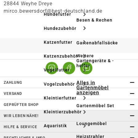
28844 Weyhe Dreye
mirco.bewersdorf@best-deutschland.de
Hundefutter
Besen & Rechen
Hundezubehör
Katzenfutter
Gartenabfallsäcke
Weitere
Katzenzubehör
Gartengeräte & -
helfer
Vogelfutter
Alles in
ZAHLUNG
Vogelzubehör
Gartenmöbel
anzeigen
VERSAND
Kleintierfutter
GEPRÜFTER SHOP
Gartenmöbel Set
Kleintierzubehör
WIR LEBEN NÄHE!
Loungemöbel
Aquaristik
HILFE & SERVICE
Heizstrahler
RECHTLICHES & INFO