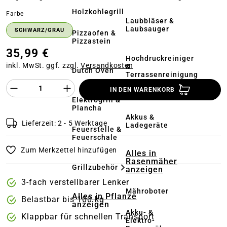
Holzkohlegrill
auswählen
Farbe
Laubbläser &
Laubsauger
SCHWARZ/GRAU
Pizzaofen &
Pizzastein
35,99 €
Hochdruckreiniger
inkl. MwSt. ggf. zzgl.
Versandkosten
&
Dutch Oven
Terrassenreinigung
Produkt Anzahl des Produktes "%product%
IN DEN WARENKORB
Kehrmaschinen
Elektrogrill &
Plancha
Akkus &
Lieferzeit: 2 - 5 Werktage
Ladegeräte
Feuerstelle &
Feuerschale
Zum Merkzettel hinzufügen
Alles in
Rasenmäher
Grillzubehör
anzeigen
3-fach verstellbarer Lenker
Mähroboter
Alles in Pflanze
Belastbar bis 100 kg
anzeigen
Akku- &
Klappbar für schnellen Transport
Elektro-