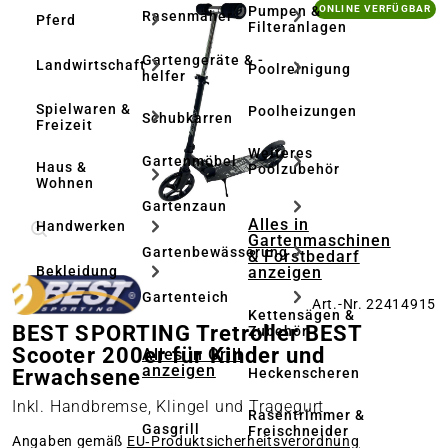
Bildergalerie überspringen
Pumpen &
ONLINE VERFÜGBAR
Rasenmäher
Pferd
Filteranlagen
Gartengeräte & -
Landwirtschaft
Poolreinigung
helfer
Spielwaren &
Poolheizungen
Schubkarren
Freizeit
Weiteres
Gartenmöbel
Haus &
Poolzubehör
Wohnen
Gartenzaun
Alles in
Handwerken
Gartenmaschinen
Gartenbewässerung
& Forstbedarf
anzeigen
Bekleidung
Gartenteich
Art.-Nr. 22414915
Kettensägen &
BEST SPORTING Tretroller BEST
Zubehör
Scooter 200er für Kinder und
Alles in Grill
anzeigen
Heckenscheren
Erwachsene
Inkl. Handbremse, Klingel und Tragegurt
Rasentrimmer &
Gasgrill
Freischneider
Angaben gemäß
EU‑Produktsicherheitsverordnung