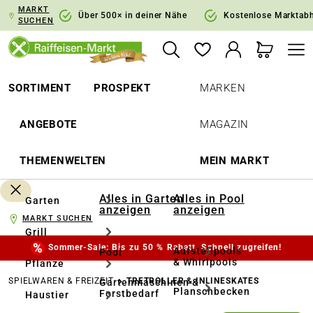
MARKT
springen
Zur Hauptnavigation springen
Über 500× in deiner Nähe
Kostenlose Marktab
SUCHEN
SORTIMENT
PROSPEKT
MARKEN
ANGEBOTE
MAGAZIN
THEMENWELTEN
MEIN MARKT
Alles in Garten
Alles in Pool
Garten
anzeigen
anzeigen
MARKT SUCHEN
Grill
Sommer-Sale: Bis zu 50 % Rabatt. Schnell zugreifen!
Aufstellpools
Pool
& Whirlpools
Pflanze
SPIELWAREN & FREIZEIT
TRETROLLER & INLINESKATES
Gartenmaschinen &
Planschbecken
Forstbedarf
Haustier