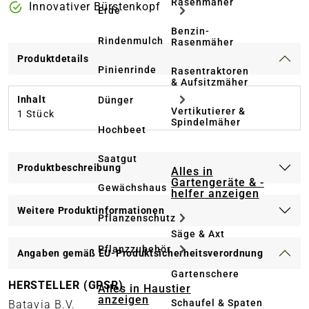
Rasenmäher
Innovativer Bürstenkopf
Erde
Benzin-
Rindenmulch
Rasenmäher
Produktdetails
Pinienrinde
Rasentraktoren
& Aufsitzmäher
Inhalt
Dünger
Vertikutierer &
1 Stück
Spindelmäher
Hochbeet
Saatgut
Produktbeschreibung
Alles in
Gartengeräte & -
Gewächshaus
helfer anzeigen
Weitere Produktinformationen
Pflanzenschutz
Säge & Axt
Pflanzzubehör
Angaben gemäß EU-Produktsicherheitsverordnung
Gartenschere
HERSTELLER (GPSR)
Alles in Haustier
anzeigen
Schaufel & Spaten
Batavia B.V.