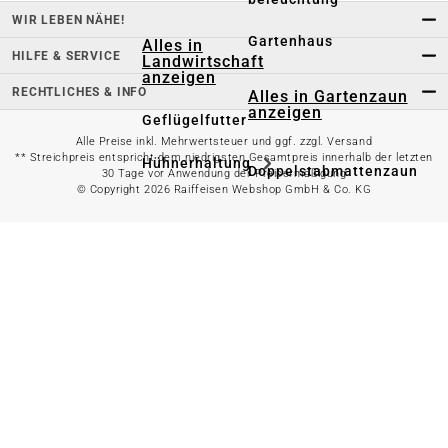
WIR LEBEN NÄHE!
Gartenhaus
Alles in
HILFE & SERVICE
Landwirtschaft
anzeigen
RECHTLICHES & INFO
Alles in Gartenzaun
anzeigen
Geflügelfutter
Alle Preise inkl. Mehrwertsteuer und ggf. zzgl. Versand
** Streichpreis entspricht dem niedrigsten Gesamtpreis innerhalb der letzten
Hühnerhaltung
Doppelstabmattenzaun
30 Tage vor Anwendung der Preisermäßigung
© Copyright 2026 Raiffeisen Webshop GmbH & Co. KG
Weidezaun
Gartentor
Rinder- &
Gartenzaunzubehör
Schweinefutter
Alles in
Schaf- &
Gartenbewässerung
Ziegenfutter
anzeigen
Kleintierhaltung
Gartenschlauch
Nutztierhaltung
Regentonne