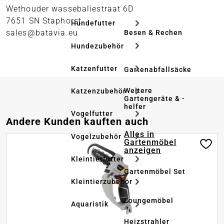
Wethouder wassebaliestraat 6D
7651 SN Staphorst
Hundefutter
sales@batavia.eu
Besen & Rechen
Hundezubehör
Katzenfutter
Gartenabfallsäcke
Weitere
Katzenzubehör
Gartengeräte & -
helfer
Vogelfutter
Produktgalerie überspringen
Andere Kunden kauften auch
Alles in
Vogelzubehör
Gartenmöbel
anzeigen
Kleintierfutter
Gartenmöbel Set
Kleintierzubehör
Loungemöbel
Aquaristik
Heizstrahler