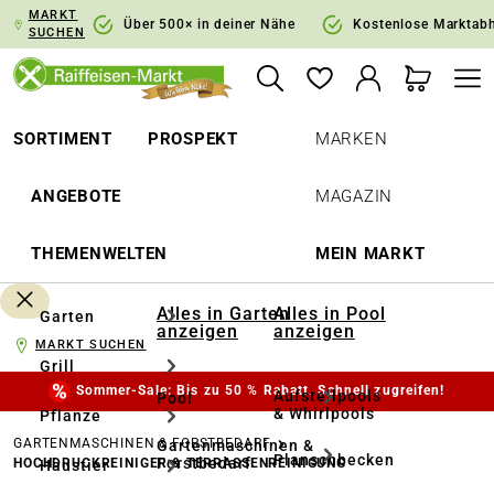
MARKT
springen
Zur Hauptnavigation springen
Über 500× in deiner Nähe
Kostenlose Marktab
SUCHEN
SORTIMENT
PROSPEKT
MARKEN
ANGEBOTE
MAGAZIN
THEMENWELTEN
MEIN MARKT
Alles in Garten
Alles in Pool
Garten
anzeigen
anzeigen
MARKT SUCHEN
Grill
Sommer-Sale: Bis zu 50 % Rabatt. Schnell zugreifen!
Aufstellpools
Pool
& Whirlpools
Pflanze
GARTENMASCHINEN & FORSTBEDARF
Gartenmaschinen &
Planschbecken
Forstbedarf
HOCHDRUCKREINIGER & TERRASSENREINIGUNG
Haustier