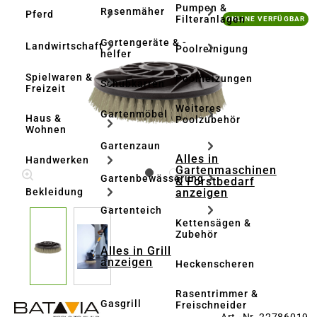
Pumpen &
Rasenmäher
Pferd
Bildergalerie überspringen
Filteranlagen
ONLINE VERFÜGBAR
Gartengeräte & -
Landwirtschaft
Poolreinigung
helfer
Spielwaren &
Poolheizungen
Schubkarren
Freizeit
Weiteres
Gartenmöbel
Haus &
Poolzubehör
Wohnen
Gartenzaun
Alles in
Handwerken
Gartenmaschinen
Gartenbewässerung
& Forstbedarf
anzeigen
Bekleidung
Gartenteich
Kettensägen &
Zubehör
Alles in Grill
anzeigen
Heckenscheren
Rasentrimmer &
Gasgrill
Freischneider