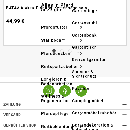
Alles in Pferd
BATAVIA Akku-Einhand-Kettensäge solo
anzeigen
Gartenliege
44,99 €
Gartenstuhl
Pferdefutter
Gartenbank
Stallbedarf
Gartentisch
Pferdedecken
Bierzeltgarnitur
Reitsportzubehör
Sonnen- &
Sichtschutz
Longieren &
Bodenarbeiten
Pavillon
Wellness &
Regeneration
Campingmöbel
ZAHLUNG
Gartenmöbelzubehör
Pferdepflege
VERSAND
Gartendekoration & -
GEPRÜFTER SHOP
Reitbekleidung
beleuchtung