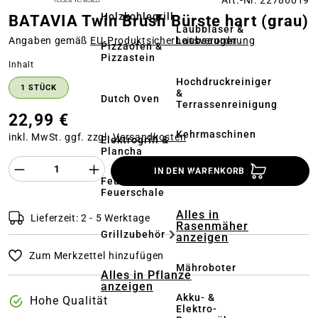
Art.-Nr. 22786019
Holzkohlegrill
BATAVIA Twin Brush Bürste hart (grau)
Laubbläser &
Laubsauger
Angaben gemäß
EU‑Produktsicherheitsverordnung
Pizzaofen &
Pizzastein
auswählen
Inhalt
Hochdruckreiniger
1 STÜCK
&
Dutch Oven
Terrassenreinigung
22,99 €
Kehrmaschinen
inkl. MwSt. ggf. zzgl.
Versandkosten
Elektrogrill &
Plancha
Produkt Anzahl des Produktes "%product%
Akkus &
IN DEN WARENKORB
Ladegeräte
Feuerstelle &
Feuerschale
Alles in
Lieferzeit: 2 - 5 Werktage
Rasenmäher
Grillzubehör
anzeigen
Zum Merkzettel hinzufügen
Mähroboter
Alles in Pflanze
anzeigen
Akku- &
Hohe Qualität
Elektro-