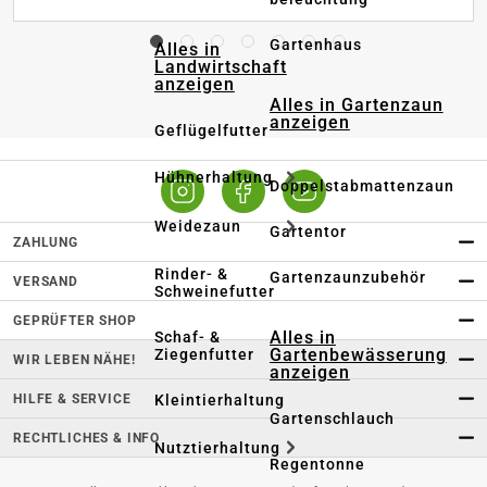
Gartenhaus
Alles in
Landwirtschaft
anzeigen
Alles in Gartenzaun
anzeigen
Geflügelfutter
Hühnerhaltung
Doppelstabmattenzaun
Weidezaun
Gartentor
ZAHLUNG
Rinder- &
Gartenzaunzubehör
VERSAND
Schweinefutter
GEPRÜFTER SHOP
Alles in
Schaf- &
Gartenbewässerung
Ziegenfutter
WIR LEBEN NÄHE!
anzeigen
HILFE & SERVICE
Kleintierhaltung
Gartenschlauch
RECHTLICHES & INFO
Nutztierhaltung
Regentonne