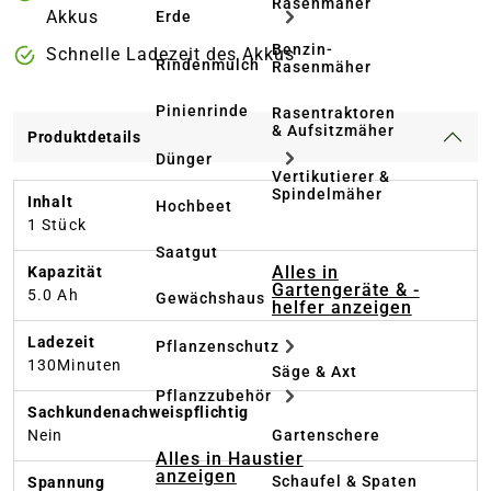
Rasenmäher
Akkus
Erde
Benzin-
Schnelle Ladezeit des Akkus
Rindenmulch
Rasenmäher
Pinienrinde
Rasentraktoren
& Aufsitzmäher
Produktdetails
Dünger
Vertikutierer &
Spindelmäher
Inhalt
Hochbeet
1 Stück
Saatgut
Alles in
Kapazität
Gartengeräte & -
5.0 Ah
Gewächshaus
helfer anzeigen
Ladezeit
Pflanzenschutz
130Minuten
Säge & Axt
Pflanzzubehör
Sachkundenachweispflichtig
Gartenschere
Nein
Alles in Haustier
anzeigen
Schaufel & Spaten
Spannung