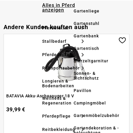
Alles in Pferd
anzeigen
Gartenliege
Gartenstuhl
Produktgalerie überspringen
Andere Kunden kauften auch
Pferdefutter
Gartenbank
Stallbedarf
Gartentisch
Pferdedecken
Bierzeltgarnitur
Reitsportzubehör
Sonnen- &
Sichtschutz
Longieren &
Bodenarbeiten
Pavillon
BATAVIA Akku-Aschesauger 18 V
Wellness &
Regeneration
Campingmöbel
39,99 €
Gartenmöbelzubehör
Pferdepflege
Gartendekoration & -
Reitbekleidung
beleuchtung