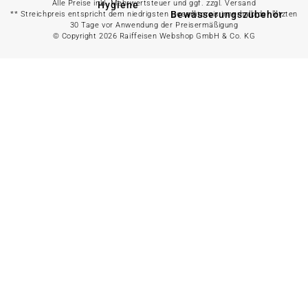
Alle Preise inkl. Mehrwertsteuer und ggf. zzgl. Versand
Hygiene
Bewässerungszubehör
** Streichpreis entspricht dem niedrigsten Gesamtpreis innerhalb der letzten
30 Tage vor Anwendung der Preisermäßigung
© Copyright 2026 Raiffeisen Webshop GmbH & Co. KG
Alles in
Wasserpumpe
Spielwaren &
Freizeit
Bewässerungssystem
anzeigen
Spielzeug
Alles in
Gartenteich
anzeigen
Spielhäuser
Teichfischfutter
Wasserspielzeug
Teichpflege
Kinderfahrzeuge
Teichzubehör
Ballsport
Tretroller &
Alles in
Inlineskates
Grillzubehör
anzeigen
Sandkästen