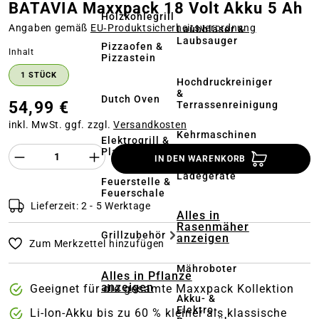
BATAVIA Maxxpack 18 Volt Akku 5 Ah
Holzkohlegrill
Angaben gemäß
EU‑Produktsicherheitsverordnung
Laubbläser &
Laubsauger
Pizzaofen &
auswählen
Inhalt
Pizzastein
1 STÜCK
Hochdruckreiniger
&
Dutch Oven
54,99 €
Terrassenreinigung
inkl. MwSt. ggf. zzgl.
Versandkosten
Kehrmaschinen
Elektrogrill &
Produkt Anzahl des Produktes "%product%
Plancha
IN DEN WARENKORB
Akkus &
Ladegeräte
Feuerstelle &
Feuerschale
Lieferzeit: 2 - 5 Werktage
Alles in
Rasenmäher
Grillzubehör
anzeigen
Zum Merkzettel hinzufügen
Mähroboter
Alles in Pflanze
anzeigen
Geeignet für die gesamte Maxxpack Kollektion
Akku- &
Elektro-
Li-Ion-Akku bis zu 60 % kleiner als klassische