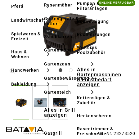
Bildergalerie überspringen
Pumpen &
ONLINE VERFÜGBAR
Rasenmäher
Pferd
Filteranlagen
Gartengeräte & -
Landwirtschaft
Poolreinigung
helfer
Spielwaren &
Poolheizungen
Schubkarren
Freizeit
Weiteres
Gartenmöbel
Haus &
Poolzubehör
Wohnen
Gartenzaun
Alles in
Handwerken
Gartenmaschinen
Gartenbewässerung
& Forstbedarf
anzeigen
Bekleidung
Gartenteich
Kettensägen &
Zubehör
Alles in Grill
anzeigen
Heckenscheren
Rasentrimmer &
Gasgrill
Art.-Nr. 23278520
Freischneider