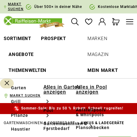
MARKT
springen
Zur Hauptnavigation springen
Über 500× in deiner Nähe
Kostenlose Marktab
SUCHEN
SORTIMENT
PROSPEKT
MARKEN
ANGEBOTE
MAGAZIN
THEMENWELTEN
MEIN MARKT
Alles in Garten
Alles in Pool
Garten
anzeigen
anzeigen
MARKT SUCHEN
Grill
Sommer-Sale: Bis zu 50 % Rabatt. Schnell zugreifen!
Aufstellpools
Pool
& Whirlpools
Pflanze
GARTENMASCHINEN & FORSTBEDARF
AKKUS & LADEGERÄTE
Gartenmaschinen &
Planschbecken
Forstbedarf
Haustier