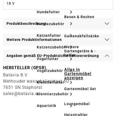
18 V
Hundefutter
Besen & Rechen
Produktbeschreibung
Hundezubehör
Katzenfutter
Gartenabfallsäcke
Weitere Produktinformationen
Weitere
Katzenzubehör
Gartengeräte & -
helfer
Angaben gemäß EU-Produktsicherheitsverordnung
Vogelfutter
HERSTELLER (GPSR)
Alles in
Vogelzubehör
Gartenmöbel
Batavia B.V.
anzeigen
Wethouder wassebaliestraat 6D
Kleintierfutter
7651 SN Staphorst
Gartenmöbel Set
sales@batavia.eu
Kleintierzubehör
Loungemöbel
Aquaristik
Heizstrahler