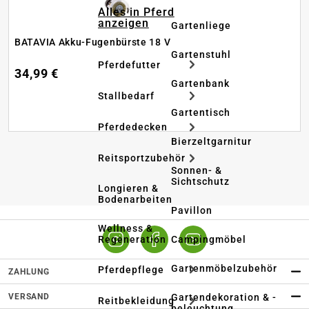
Alles in Pferd
anzeigen
Gartenliege
BATAVIA Akku-Fugenbürste 18 V
Gartenstuhl
Pferdefutter
34,99 €
Gartenbank
Stallbedarf
Gartentisch
Pferdedecken
Bierzeltgarnitur
Reitsportzubehör
Sonnen- &
Sichtschutz
Longieren &
Bodenarbeiten
Pavillon
Wellness &
Regeneration
Campingmöbel
Gartenmöbelzubehör
Pferdepflege
ZAHLUNG
VERSAND
Gartendekoration & -
Reitbekleidung
beleuchtung