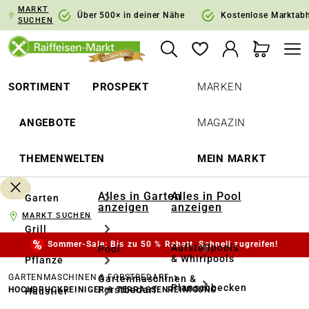
MARKT
springen
Zur Hauptnavigation springen
Über 500× in deiner Nähe
Kostenlose Marktab
SUCHEN
SORTIMENT
PROSPEKT
MARKEN
ANGEBOTE
MAGAZIN
THEMENWELTEN
MEIN MARKT
Alles in Garten
Alles in Pool
Garten
anzeigen
anzeigen
MARKT SUCHEN
Grill
Sommer-Sale: Bis zu 50 % Rabatt. Schnell zugreifen!
Aufstellpools
Pool
& Whirlpools
Pflanze
GARTENMASCHINEN & FORSTBEDARF
Gartenmaschinen &
Planschbecken
Forstbedarf
HOCHDRUCKREINIGER & TERRASSENREINIGUNG
Haustier