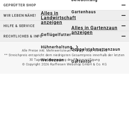
GEPRÜFTER SHOP
Gartenhaus
Alles in
WIR LEBEN NÄHE!
Landwirtschaft
anzeigen
HILFE & SERVICE
Alles in Gartenzaun
anzeigen
Geflügelfutter
RECHTLICHES & INFO
Hühnerhaltung
Doppelstabmattenzaun
Alle Preise inkl. Mehrwertsteuer und ggf. zzgl. Versand
** Streichpreis entspricht dem niedrigsten Gesamtpreis innerhalb der letzten
Weidezaun
30 Tage vor Anwendung der Preisermäßigung
Gartentor
© Copyright 2026 Raiffeisen Webshop GmbH & Co. KG
Rinder- &
Gartenzaunzubehör
Schweinefutter
Alles in
Schaf- &
Gartenbewässerung
Ziegenfutter
anzeigen
Kleintierhaltung
Gartenschlauch
Nutztierhaltung
Regentonne