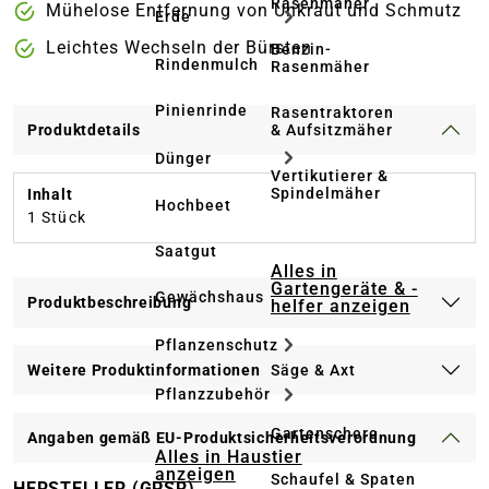
Rasenmäher
Mühelose Entfernung von Unkraut und Schmutz
Erde
Leichtes Wechseln der Bürsten
Benzin-
Rindenmulch
Rasenmäher
Pinienrinde
Rasentraktoren
& Aufsitzmäher
Produktdetails
Dünger
Vertikutierer &
Spindelmäher
Inhalt
Hochbeet
1 Stück
Saatgut
Alles in
Gartengeräte & -
Gewächshaus
Produktbeschreibung
helfer anzeigen
Pflanzenschutz
Säge & Axt
Weitere Produktinformationen
Pflanzzubehör
Gartenschere
Angaben gemäß EU-Produktsicherheitsverordnung
Alles in Haustier
anzeigen
Schaufel & Spaten
HERSTELLER (GPSR)