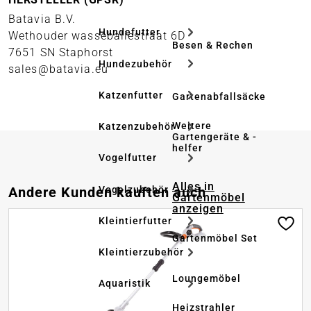
Batavia B.V.
Hundefutter
Wethouder wassebaliestraat 6D
Besen & Rechen
7651 SN Staphorst
Hundezubehör
sales@batavia.eu
Katzenfutter
Gartenabfallsäcke
Weitere
Katzenzubehör
Gartengeräte & -
helfer
Vogelfutter
Alles in
Produktgalerie überspringen
Vogelzubehör
Andere Kunden kauften auch
Gartenmöbel
anzeigen
Kleintierfutter
Gartenmöbel Set
Kleintierzubehör
Loungemöbel
Aquaristik
Heizstrahler