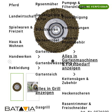
Pumpen &
Rasenmäher
Pferd
Bildergalerie überspringen
Filteranlagen
ONLINE VERFÜGBAR
Gartengeräte & -
Landwirtschaft
Poolreinigung
helfer
Spielwaren &
Poolheizungen
Schubkarren
Freizeit
Weiteres
Gartenmöbel
Haus &
Poolzubehör
Wohnen
Gartenzaun
Alles in
Handwerken
Gartenmaschinen
Gartenbewässerung
& Forstbedarf
anzeigen
Bekleidung
Gartenteich
Kettensägen &
Zubehör
Alles in Grill
anzeigen
Heckenscheren
Rasentrimmer &
Gasgrill
Freischneider