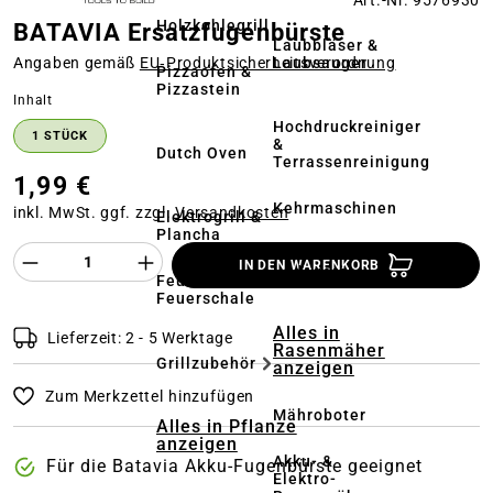
Art.-Nr. 9576930
Holzkohlegrill
BATAVIA Ersatzfugenbürste
Laubbläser &
Laubsauger
Angaben gemäß
EU‑Produktsicherheitsverordnung
Pizzaofen &
Pizzastein
auswählen
Inhalt
Hochdruckreiniger
1 STÜCK
&
Dutch Oven
Terrassenreinigung
1,99 €
Kehrmaschinen
inkl. MwSt. ggf. zzgl.
Versandkosten
Elektrogrill &
Plancha
Produkt Anzahl des Produktes "%product%
Akkus &
IN DEN WARENKORB
Ladegeräte
Feuerstelle &
Feuerschale
Alles in
Lieferzeit: 2 - 5 Werktage
Rasenmäher
Grillzubehör
anzeigen
Zum Merkzettel hinzufügen
Mähroboter
Alles in Pflanze
anzeigen
Akku- &
Für die Batavia Akku-Fugenbürste geeignet
Elektro-