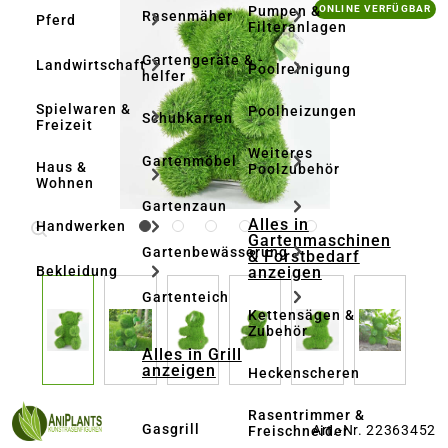
Bildergalerie überspringen
Pumpen &
ONLINE VERFÜGBAR
Rasenmäher
Pferd
Filteranlagen
Gartengeräte & -
Landwirtschaft
Poolreinigung
helfer
Spielwaren &
Poolheizungen
Schubkarren
Freizeit
Weiteres
Gartenmöbel
Haus &
Poolzubehör
Wohnen
Gartenzaun
Alles in
Handwerken
Gartenmaschinen
Gartenbewässerung
& Forstbedarf
anzeigen
Bekleidung
Gartenteich
Kettensägen &
Zubehör
Alles in Grill
anzeigen
Heckenscheren
Rasentrimmer &
Gasgrill
Art.-Nr. 22363452
Freischneider