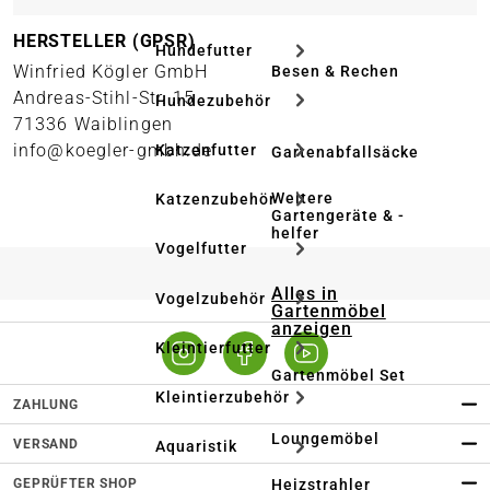
HERSTELLER (GPSR)
Hundefutter
Winfried Kögler GmbH
Besen & Rechen
Andreas-Stihl-Str. 15
Hundezubehör
71336 Waiblingen
info@koegler-gmbh.de
Katzenfutter
Gartenabfallsäcke
Weitere
Katzenzubehör
Gartengeräte & -
helfer
Vogelfutter
Alles in
Vogelzubehör
Gartenmöbel
anzeigen
Kleintierfutter
Gartenmöbel Set
Kleintierzubehör
ZAHLUNG
Loungemöbel
VERSAND
Aquaristik
GEPRÜFTER SHOP
Heizstrahler