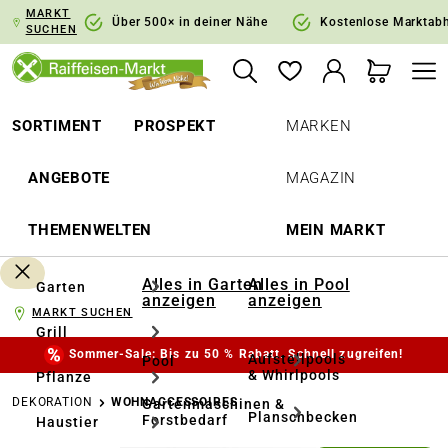
MARKT
springen
Zur Hauptnavigation springen
Über 500× in deiner Nähe
Kostenlose Marktab
SUCHEN
SORTIMENT
PROSPEKT
MARKEN
ANGEBOTE
MAGAZIN
THEMENWELTEN
MEIN MARKT
Alles in Garten
Alles in Pool
Garten
anzeigen
anzeigen
MARKT SUCHEN
Grill
Sommer-Sale: Bis zu 50 % Rabatt. Schnell zugreifen!
Aufstellpools
Pool
& Whirlpools
Pflanze
DEKORATION
WOHNACCESSOIRES
Gartenmaschinen &
Planschbecken
Forstbedarf
Haustier