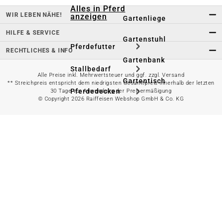
Alles in Pferd
WIR LEBEN NÄHE!
anzeigen
Gartenliege
HILFE & SERVICE
Gartenstuhl
Pferdefutter
RECHTLICHES & INFO
Gartenbank
Stallbedarf
Alle Preise inkl. Mehrwertsteuer und ggf. zzgl. Versand
Gartentisch
** Streichpreis entspricht dem niedrigsten Gesamtpreis innerhalb der letzten
Pferdedecken
30 Tage vor Anwendung der Preisermäßigung
© Copyright 2026 Raiffeisen Webshop GmbH & Co. KG
Bierzeltgarnitur
Reitsportzubehör
Sonnen- &
Sichtschutz
Longieren &
Bodenarbeiten
Pavillon
Wellness &
Regeneration
Campingmöbel
Gartenmöbelzubehör
Pferdepflege
Gartendekoration & -
Reitbekleidung
beleuchtung