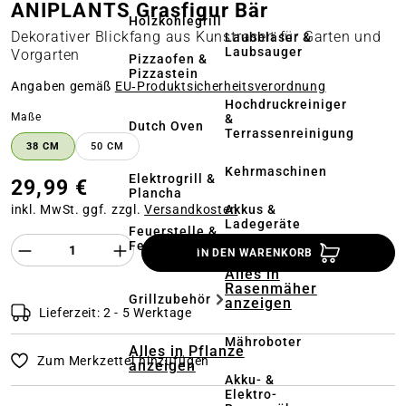
ANIPLANTS Grasfigur Bär
Holzkohlegrill
Dekorativer Blickfang aus Kunstrasen für Garten und
Laubbläser &
Laubsauger
Vorgarten
Pizzaofen &
Pizzastein
Angaben gemäß
EU‑Produktsicherheitsverordnung
Hochdruckreiniger
auswählen
Maße
&
Dutch Oven
Terrassenreinigung
38 CM
50 CM
Kehrmaschinen
Elektrogrill &
29,99 €
Plancha
Akkus &
inkl. MwSt. ggf. zzgl.
Versandkosten
Ladegeräte
Feuerstelle &
Produkt Anzahl des Produktes "%product%
Feuerschale
IN DEN WARENKORB
Alles in
Rasenmäher
Grillzubehör
anzeigen
Lieferzeit: 2 - 5 Werktage
Mähroboter
Alles in Pflanze
Zum Merkzettel hinzufügen
anzeigen
Akku- &
Elektro-