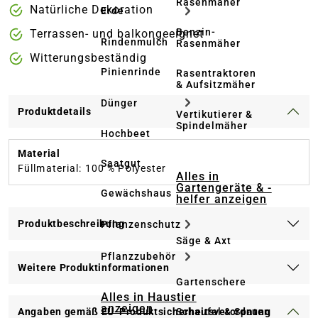
Rasenmäher
Natürliche Dekoration
Erde
Benzin-
Terrassen- und balkongeeignet
Rindenmulch
Rasenmäher
Witterungsbeständig
Pinienrinde
Rasentraktoren
& Aufsitzmäher
Dünger
Produktdetails
Vertikutierer &
Spindelmäher
Hochbeet
Material
Saatgut
Füllmaterial: 100 % Polyester
Alles in
Gartengeräte & -
Gewächshaus
helfer anzeigen
Produktbeschreibung
Pflanzenschutz
Säge & Axt
Pflanzzubehör
Weitere Produktinformationen
Gartenschere
Alles in Haustier
anzeigen
Schaufel & Spaten
Angaben gemäß EU-Produktsicherheitsverordnung