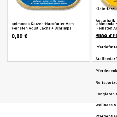
Kleintierz
Aquaristik
animonda Katzen-Nassfutter Vom
animonda 
Feinsten Adult Lachs + Schrimps
Feinsten A
0,89 €
0,89 €
Alles in 
Pferdefutt
Stallbedarf
Pferdedec
Reitsportz
Longieren 
Wellness &
Pferdepfle