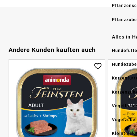
Pflanzensc
Pflanzzube
Alles in 
Produktgalerie überspringen
Andere Kunden kauften auch
Hundefutte
Hundezube
Katzenfutt
Katzenzub
Vogelfutte
Vogelzube
Kleintierfu