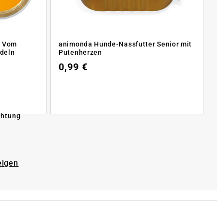
r Vom
animonda Hunde-Nassfutter Senior mit
udeln
Putenherzen
0,99 €
chtung
eigen