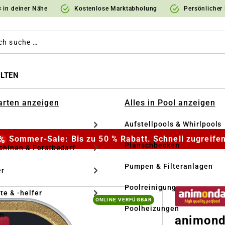
 in deiner Nähe
Kostenlose Marktabholung
Persönlicher
LTEN
Garten anzeigen
Alles in Pool anzeigen
Aufstellpools & Whirlpools
Sommer-Sale: Bis zu 50 % Rabatt. Schnell zugreifen
Planschbecken
hinen & Forstbedarf
Pumpen & Filteranlagen
r
Poolreinigung
te & -helfer
ONLINE VERFÜGBAR
Poolheizungen
en
animond