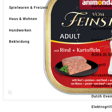
Gartenmöb
Spielwaren & Freizeit
Gartenzau
Haus & Wohnen
Gartenbew
Handwerken
Gartenteic
Bekleidung
Alles in G
Gasgrill
Holzkohlegr
Pizzaofen 
Dutch Ove
Elektrogril