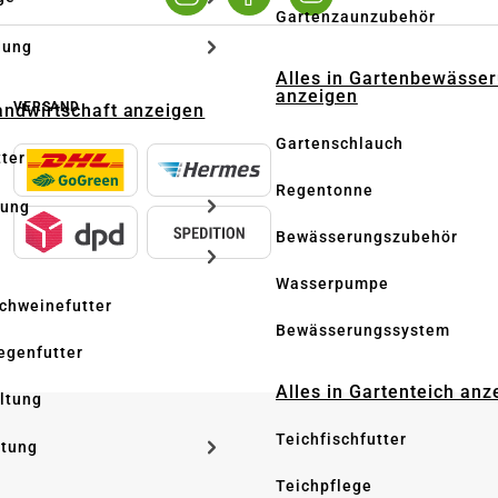
Gartenzaunzubehör
dung
Alles in Gartenbewässe
anzeigen
VERSAND
Landwirtschaft anzeigen
Gartenschlauch
tter
Regentonne
tung
Bewässerungszubehör
Wasserpumpe
Schweinefutter
Bewässerungssystem
iegenfutter
Alles in Gartenteich anz
altung
Teichfischfutter
ltung
Teichpflege