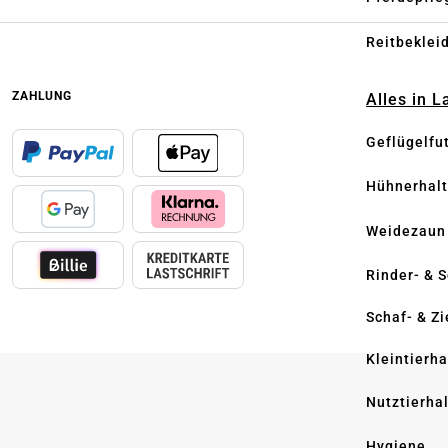
Reitbeklei
ZAHLUNG
Alles in 
Geflügelfu
Hühnerhal
Weidezaun
Rinder- & 
Schaf- & Z
Kleintierh
Nutztierha
Hygiene