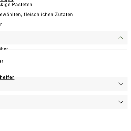
ckige Pasteten
ewählten, fleischlichen Zutaten
r
äher
er
-helfer