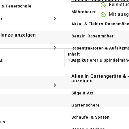
Fein-stü
e & Feuerschale
Mähroboter
Mit ausg
ör
Akku- & Elektro-Rasenmähe
Pflanze anzeigen
Benzin-Rasenmäher
Rasentraktoren & Aufsitzm
Inhalt
Vertikutierer & Spindelmäh
100 g
ch
e
Alles in Gartengeräte & 
anzeigen
Säge & Axt
Gartenschere
Schaufel & Spaten
us