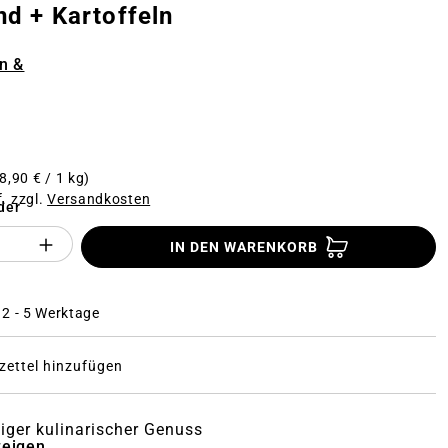
nd + Kartoffeln
n
n &
8,90 € / 1 kg)
f. zzgl.
Versandkosten
der
Anzahl des Produktes "%product%": Gi
IN DEN WARENKORB
: 2 - 5 Werktage
ettel hinzufügen
tiger kulinarischer Genuss
zeigen