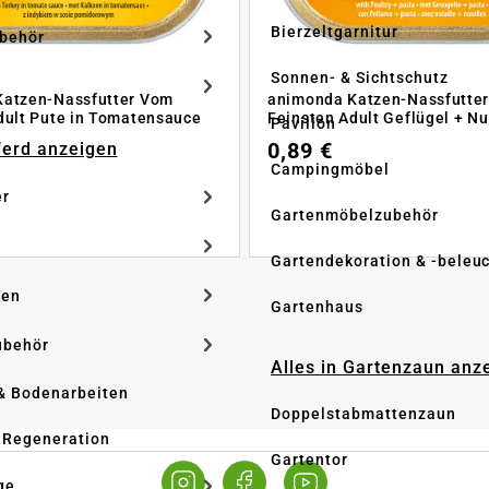
Bierzeltgarnitur
ubehör
Sonnen- & Sichtschutz
Katzen-Nassfutter Vom
animonda Katzen-Nassfutte
dult Pute in Tomatensauce
Feinsten Adult Geflügel + N
Pavillon
0,89 €
Pferd anzeigen
Campingmöbel
er
Gartenmöbelzubehör
Gartendekoration & -beleu
ken
Gartenhaus
ubehör
Alles in Gartenzaun anz
& Bodenarbeiten
Doppelstabmattenzaun
 Regeneration
Gartentor
ge