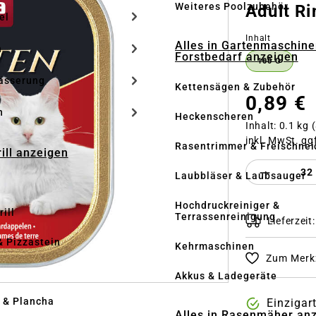
Weiteres Poolzubehör
Adult Ri
el
auswähle
Inhalt
Alles in Gartenmaschine
n
Forstbedarf anzeigen
100 G
ässerung
Kettensägen & Zubehör
0,89 €
h
Heckenscheren
Inhalt:
0.1 kg
(
inkl. MwSt. gg
Rasentrimmer & Freischnei
rill anzeigen
Produkt 
Laubbläser & Laubsauger
Hochdruckreiniger &
ill
Terrassenreinigung
Lieferzeit
& Pizzastein
Kehrmaschinen
Zum Merkz
n
Akkus & Ladegeräte
l & Plancha
Einzigar
Alles in Rasenmäher an