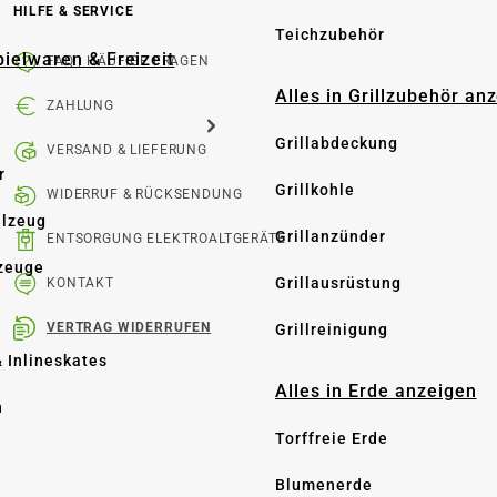
HILFE & SERVICE
Teichzubehör
pielwaren & Freizeit
FAQ | HÄUFIGE FRAGEN
Alles in Grillzubehör an
ZAHLUNG
Grillabdeckung
VERSAND & LIEFERUNG
r
Grillkohle
WIDERRUF & RÜCKSENDUNG
elzeug
Grillanzünder
ENTSORGUNG ELEKTROALTGERÄTE
zeuge
Grillausrüstung
KONTAKT
VERTRAG WIDERRUFEN
Grillreinigung
& Inlineskates
Alles in Erde anzeigen
n
Torffreie Erde
e
Blumenerde