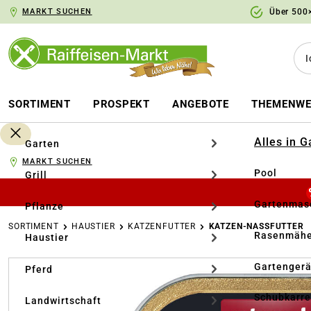
MARKT SUCHEN
Über 500×
springen
Zur Hauptnavigation springen
SORTIMENT
PROSPEKT
ANGEBOTE
THEMENWE
Alles in 
Garten
MARKT SUCHEN
Pool
Grill
Gartenmasc
Pflanze
SORTIMENT
HAUSTIER
KATZENFUTTER
KATZEN-NASSFUTTER
Rasenmähe
Haustier
Bildergalerie überspringen
Gartengerä
Pferd
Schubkarr
Landwirtschaft