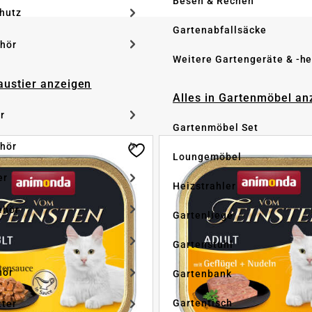
Besen & Rechen
hutz
Gartenabfallsäcke
hör
Weitere Gartengeräte & -he
Haustier anzeigen
Alles in Gartenmöbel an
r
Gartenmöbel Set
hör
Loungemöbel
er
Heizstrahler
ehör
Gartenliege
r
Gartenstuhl
hör
Gartenbank
Gartentisch
tter