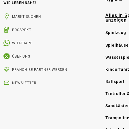
WIR LEBEN NÄHE!
Alles in S
MARKT SUCHEN
anzeigen
PROSPEKT
Spielzeug
WHATSAPP
Spielhäuse
ÜBER UNS
Wasserspi
Kinderfahr
FRANCHISE-PARTNER WERDEN
Ballsport
NEWSLETTER
Tretroller 
Sandkäste
Trampolin