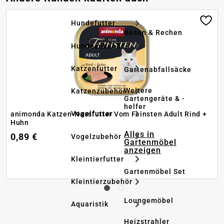
Hundefutter
Besen & Rechen
Hundezubehör
Katzenfutter
Gartenabfallsäcke
Weitere
Katzenzubehör
Gartengeräte & -
helfer
Vogelfutter
animonda Katzen-Nassfutter Vom Feinsten Adult Rind +
Huhn
Alles in
0,89 €
Vogelzubehör
Gartenmöbel
anzeigen
Kleintierfutter
Gartenmöbel Set
Kleintierzubehör
Loungemöbel
Aquaristik
Heizstrahler