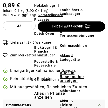
0,89 €
Holzkohlegrill
Laubbläser &
Inhalt:
0.1 kg
(8,90 € / 1 kg)
Laubsauger
inkl. MwSt. ggf. zzgl.
Versandkosten
Pizzaofen &
Pizzastein
Produkt Anzahl des Produktes "%product%
IN DEN WARENKORB
Hochdruckreiniger
&
Dutch Oven
Terrassenreinigung
Lieferzeit: 2 - 5 Werktage
Kehrmaschinen
Elektrogrill &
Plancha
Zum Merkzettel hinzufügen
Akkus &
Ladegeräte
Feuerstelle &
Feuerschale
Einzigartiger kulinarischer Genuss
Alles in
Rasenmäher
Fein-stückige Pasteten
Grillzubehör
anzeigen
Mit ausgewählten, fleischlichen Zutaten
Mähroboter
Alles in Pflanze
anzeigen
Akku- &
Elektro-
Produktdetails