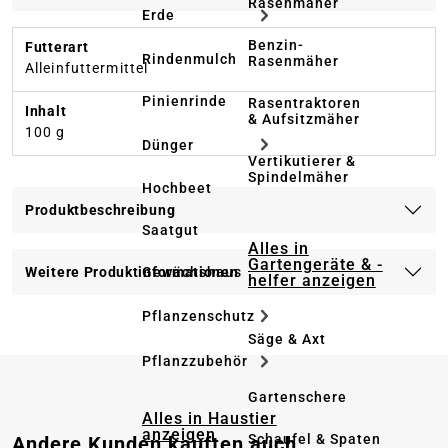
Rasenmäher
Erde
Benzin-
Futterart
Rindenmulch
Rasenmäher
Alleinfuttermittel
Pinienrinde
Rasentraktoren
Inhalt
& Aufsitzmäher
100 g
Dünger
Vertikutierer &
Spindelmäher
Hochbeet
Produktbeschreibung
Saatgut
Alles in
Gartengeräte & -
Weitere Produktinformationen
Gewächshaus
helfer anzeigen
Pflanzenschutz
Säge & Axt
Pflanzzubehör
Gartenschere
Alles in Haustier
anzeigen
Produktgalerie überspringen
Schaufel & Spaten
Andere Kunden kauften auch