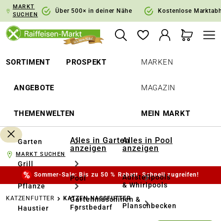
MARKT
springen
Zur Hauptnavigation springen
Über 500× in deiner Nähe
Kostenlose Marktab
SUCHEN
SORTIMENT
PROSPEKT
MARKEN
ANGEBOTE
MAGAZIN
THEMENWELTEN
MEIN MARKT
Alles in Garten
Alles in Pool
Garten
anzeigen
anzeigen
MARKT SUCHEN
Grill
Sommer-Sale: Bis zu 50 % Rabatt. Schnell zugreifen!
Aufstellpools
Pool
& Whirlpools
Pflanze
KATZENFUTTER
KATZEN-NASSFUTTER
Gartenmaschinen &
Planschbecken
Forstbedarf
Haustier