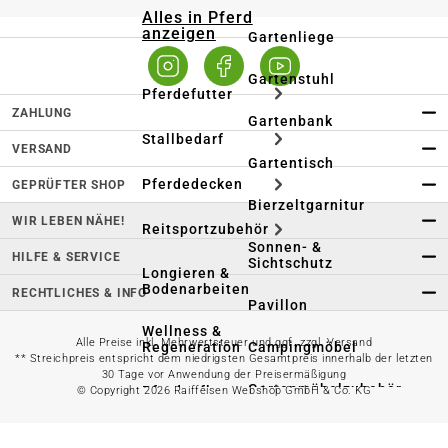
Alles in Pferd
anzeigen
Gartenliege
Gartenstuhl
Pferdefutter
ZAHLUNG
Gartenbank
Stallbedarf
VERSAND
Gartentisch
Pferdedecken
GEPRÜFTER SHOP
Bierzeltgarnitur
WIR LEBEN NÄHE!
Reitsportzubehör
Sonnen- &
HILFE & SERVICE
Sichtschutz
Longieren &
Bodenarbeiten
RECHTLICHES & INFO
Pavillon
Wellness &
Alle Preise inkl. Mehrwertsteuer und ggf. zzgl. Versand
Regeneration
Campingmöbel
** Streichpreis entspricht dem niedrigsten Gesamtpreis innerhalb der letzten
30 Tage vor Anwendung der Preisermäßigung
Gartenmöbelzubehör
Pferdepflege
© Copyright 2026 Raiffeisen Webshop GmbH & Co. KG
Gartendekoration & -
Reitbekleidung
beleuchtung