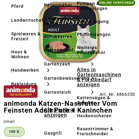
Bildergalerie überspringen
Pumpen &
ONLINE VERFÜGBAR
Rasenmäher
Pferd
Filteranlagen
Gartengeräte & -
Landwirtschaft
Poolreinigung
helfer
Spielwaren &
Poolheizungen
Schubkarren
Freizeit
Weiteres
Gartenmöbel
Haus &
Poolzubehör
Wohnen
Gartenzaun
Alles in
Handwerken
Gartenmaschinen
Gartenbewässerung
& Forstbedarf
anzeigen
Bekleidung
Gartenteich
Art.-Nr. 4866330
Kettensägen &
animonda Katzen-Nassfutter Vom
Zubehör
Feinsten Adult Pute + Kaninchen
Alles in Grill
anzeigen
Heckenscheren
auswählen
Inhalt
Rasentrimmer &
100 G
Gasgrill
Freischneider