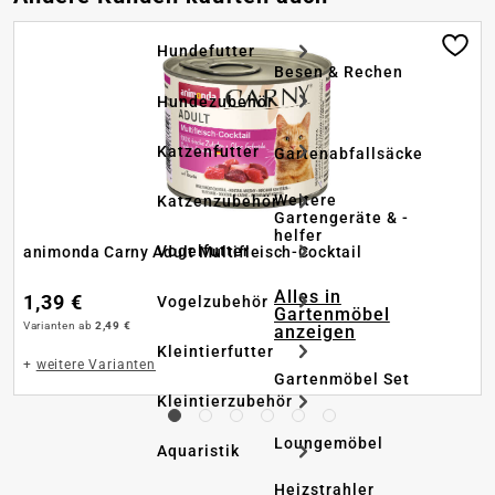
Hundefutter
Besen & Rechen
Hundezubehör
Katzenfutter
Gartenabfallsäcke
Weitere
Katzenzubehör
Gartengeräte & -
helfer
Vogelfutter
animonda Carny Adult Multifleisch-Cocktail
Alles in
1,39 €
Vogelzubehör
Gartenmöbel
Varianten ab
2,49 €
anzeigen
Kleintierfutter
+
weitere Varianten
Gartenmöbel Set
Kleintierzubehör
Loungemöbel
Aquaristik
Heizstrahler