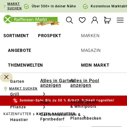
MARKT
springen
Zur Hauptnavigation springen
Über 500× in deiner Nähe
Kostenlose Marktab
SUCHEN
SORTIMENT
PROSPEKT
MARKEN
ANGEBOTE
MAGAZIN
THEMENWELTEN
MEIN MARKT
Alles in Garten
Alles in Pool
Garten
anzeigen
anzeigen
MARKT SUCHEN
Grill
Sommer-Sale: Bis zu 50 % Rabatt. Schnell zugreifen!
Aufstellpools
Pool
& Whirlpools
Pflanze
KATZENFUTTER
KATZEN-NASSFUTTER
Gartenmaschinen &
Planschbecken
Forstbedarf
Haustier