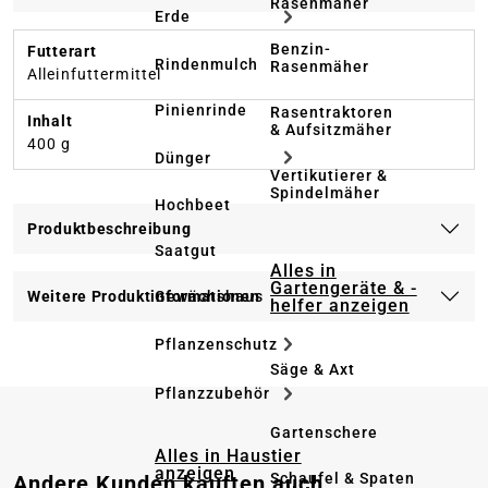
Rasenmäher
Erde
Benzin-
Futterart
Rindenmulch
Rasenmäher
Alleinfuttermittel
Pinienrinde
Rasentraktoren
Inhalt
& Aufsitzmäher
400 g
Dünger
Vertikutierer &
Spindelmäher
Hochbeet
Produktbeschreibung
Saatgut
Alles in
Gartengeräte & -
Weitere Produktinformationen
Gewächshaus
helfer anzeigen
Pflanzenschutz
Säge & Axt
Pflanzzubehör
Gartenschere
Alles in Haustier
anzeigen
Produktgalerie überspringen
Schaufel & Spaten
Andere Kunden kauften auch