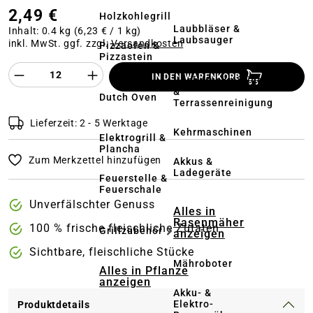
2,49 €
Holzkohlegrill
Laubbläser &
Inhalt:
0.4 kg
(6,23 € / 1 kg)
Laubsauger
inkl. MwSt. ggf. zzgl.
Versandkosten
Pizzaofen &
Pizzastein
Produkt Anzahl des Produktes "%product%
IN DEN WARENKORB
Hochdruckreiniger
&
Dutch Oven
Terrassenreinigung
Lieferzeit: 2 - 5 Werktage
Kehrmaschinen
Elektrogrill &
Plancha
Zum Merkzettel hinzufügen
Akkus &
Ladegeräte
Feuerstelle &
Feuerschale
Unverfälschter Genuss
Alles in
Rasenmäher
100 % frische fleischliche Zutaten
Grillzubehör
anzeigen
Sichtbare, fleischliche Stücke
Mähroboter
Alles in Pflanze
anzeigen
Akku- &
Elektro-
Produktdetails