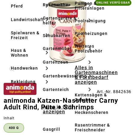
Bildergalerie überspringen
Pumpen &
ONLINE VERFÜGBAR
Rasenmäher
Pferd
Filteranlagen
Gartengeräte & -
Landwirtschaft
Poolreinigung
helfer
Spielwaren &
Poolheizungen
Schubkarren
Freizeit
Weiteres
Gartenmöbel
Haus &
Poolzubehör
Wohnen
Gartenzaun
Alles in
Handwerken
Gartenmaschinen
Gartenbewässerung
& Forstbedarf
anzeigen
Bekleidung
Gartenteich
Art.-Nr. 8842636
Kettensägen &
animonda Katzen-Nassfutter Carny
Zubehör
Adult Rind, Pute + Schrimps
Alles in Grill
anzeigen
Heckenscheren
auswählen
Inhalt
Rasentrimmer &
400 G
Gasgrill
Freischneider