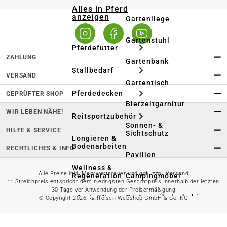
Alles in Pferd
anzeigen
Gartenliege
Gartenstuhl
Pferdefutter
ZAHLUNG
Gartenbank
Stallbedarf
VERSAND
Gartentisch
Pferdedecken
GEPRÜFTER SHOP
Bierzeltgarnitur
WIR LEBEN NÄHE!
Reitsportzubehör
Sonnen- &
HILFE & SERVICE
Sichtschutz
Longieren &
Bodenarbeiten
RECHTLICHES & INFO
Pavillon
Wellness &
Alle Preise inkl. Mehrwertsteuer und ggf. zzgl. Versand
Regeneration
Campingmöbel
** Streichpreis entspricht dem niedrigsten Gesamtpreis innerhalb der letzten
30 Tage vor Anwendung der Preisermäßigung
Gartenmöbelzubehör
Pferdepflege
© Copyright 2026 Raiffeisen Webshop GmbH & Co. KG
Gartendekoration & -
Reitbekleidung
beleuchtung