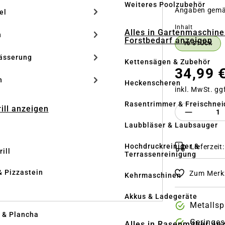
Weiteres Poolzubehör
Angaben gem
el
auswähle
Inhalt
Alles in Gartenmaschine
n
Forstbedarf anzeigen
10 STÜCK
ässerung
Kettensägen & Zubehör
34,99 
h
Heckenscheren
inkl. MwSt. gg
Rasentrimmer & Freischnei
rill anzeigen
Produkt 
Laubbläser & Laubsauger
Hochdruckreiniger &
Lieferzeit
ill
Terrassenreinigung
& Pizzastein
Zum Merkz
Kehrmaschinen
n
Akkus & Ladegeräte
Metallsp
l & Plancha
Geringe
Alles in Rasenmäher an