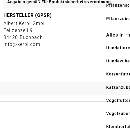
Angaben gemäß EU-Produktsicherheitsverordnung
Pflanzensc
HERSTELLER (GPSR)
Pflanzzube
Albert Kerbl GmbH
Felizenzell 9
Alles in 
84428 Buchbach
info@kerbl.com
Hundefutte
Hundezube
Katzenfutt
Katzenzub
Vogelfutte
Vogelzube
Kleintierfu