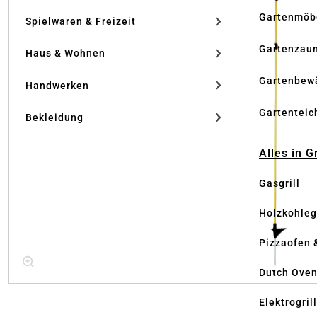
Gartenmöb
Spielwaren & Freizeit
Gartenzau
Haus & Wohnen
Gartenbew
Handwerken
Gartenteic
Bekleidung
Alles in G
Gasgrill
Holzkohlegr
Pizzaofen 
Dutch Ove
Elektrogril