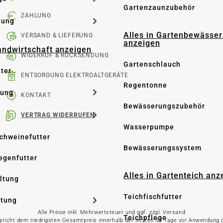
Gartenzaunzubehör
ZAHLUNG
dung
Alles in Gartenbewässe
VERSAND & LIEFERUNG
anzeigen
Landwirtschaft anzeigen
WIDERRUF & RÜCKSENDUNG
Gartenschlauch
tter
ENTSORGUNG ELEKTROALTGERÄTE
Regentonne
tung
KONTAKT
Bewässerungszubehör
VERTRAG WIDERRUFEN
Wasserpumpe
Schweinefutter
Bewässerungssystem
iegenfutter
Alles in Gartenteich anz
altung
Teichfischfutter
ltung
Alle Preise inkl. Mehrwertsteuer und ggf. zzgl. Versand
Teichpflege
spricht dem niedrigsten Gesamtpreis innerhalb der letzten 30 Tage vor Anwendung