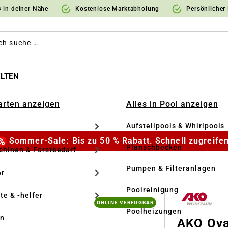
 in deiner Nähe
Kostenlose Marktabholung
Persönlicher
LTEN
Garten anzeigen
Alles in Pool anzeigen
Aufstellpools & Whirlpools
Sommer-Sale: Bis zu 50 % Rabatt. Schnell zugreifen
Planschbecken
hinen & Forstbedarf
L
Pumpen & Filteranlagen
r
Poolreinigung
te & -helfer
ONLINE VERFÜGBAR
Poolheizungen
en
AKO Ova