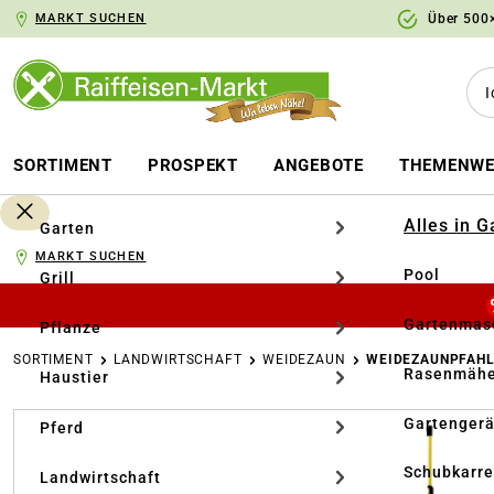
MARKT SUCHEN
Über 500×
springen
Zur Hauptnavigation springen
SORTIMENT
PROSPEKT
ANGEBOTE
THEMENWE
Alles in 
Garten
MARKT SUCHEN
Pool
Grill
Gartenmasc
Pflanze
SORTIMENT
LANDWIRTSCHAFT
WEIDEZAUN
WEIDEZAUNPFAH
Rasenmähe
Haustier
Bildergalerie überspringen
Gartengerä
Pferd
Schubkarr
Landwirtschaft