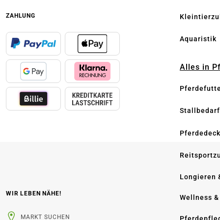
ZAHLUNG
Kleintierz
Aquaristik
Alles in 
Pferdefutt
Stallbedarf
Pferdedec
Reitsportz
Longieren 
WIR LEBEN NÄHE!
Wellness &
MARKT SUCHEN
Pferdepfle