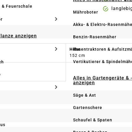
e & Feuerschale
langlebi
Mähroboter
ör
Akku- & Elektro-Rasenmähe
Pflanze anzeigen
Benzin-Rasenmäher
Rasentraktoren & Aufsitzm
Höhe
152 cm
Vertikutierer & Spindelmäh
ch
e
Alles in Gartengeräte & 
anzeigen
Säge & Axt
Gartenschere
Schaufel & Spaten
us