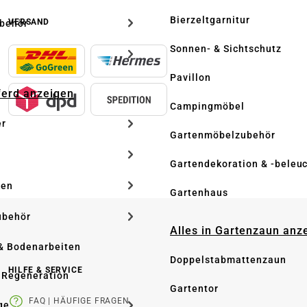
Bierzeltgarnitur
VERSAND
ubehör
Sonnen- & Sichtschutz
Pavillon
Pferd anzeigen
Campingmöbel
er
Gartenmöbelzubehör
Gartendekoration & -beleu
ken
Gartenhaus
ubehör
Alles in Gartenzaun anz
& Bodenarbeiten
Doppelstabmattenzaun
HILFE & SERVICE
 Regeneration
Gartentor
FAQ | HÄUFIGE FRAGEN
ge