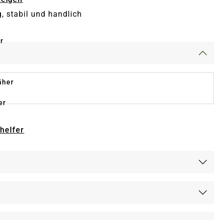
g, stabil und handlich
r
äher
er
-helfer