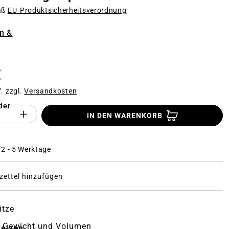
äß
EU‑Produktsicherheitsverordnung
n
n &
€
f. zzgl.
Versandkosten
der
Anzahl des Produktes "%product%": Gi
IN DEN WARENKORB
: 2 - 5 Werktage
ettel hinzufügen
itze
s Gewicht und Volumen
zeigen