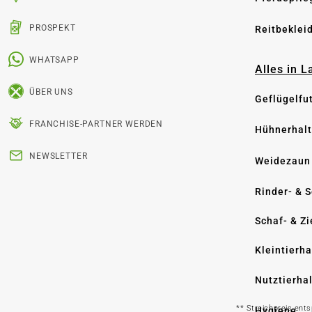
PROSPEKT
Reitbeklei
WHATSAPP
Alles in 
ÜBER UNS
Geflügelfu
FRANCHISE-PARTNER WERDEN
Hühnerhal
NEWSLETTER
Weidezaun
Rinder- & 
Schaf- & Z
Kleintierh
Nutztierha
** Streichpreis ent
Hygiene