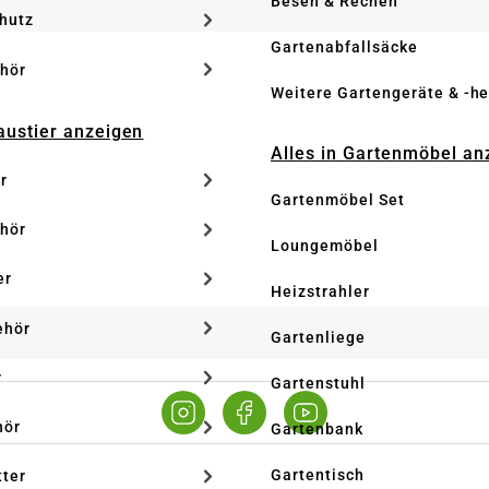
Besen & Rechen
hutz
Gartenabfallsäcke
hör
Weitere Gartengeräte & -he
Haustier anzeigen
Alles in Gartenmöbel an
r
Gartenmöbel Set
hör
Loungemöbel
er
Heizstrahler
ehör
Gartenliege
r
Gartenstuhl
hör
Gartenbank
Gartentisch
tter