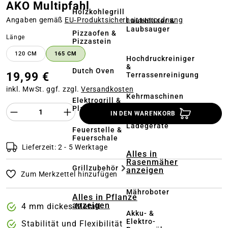
AKO Multipfahl
Holzkohlegrill
Angaben gemäß
EU‑Produktsicherheitsverordnung
Laubbläser &
Laubsauger
Pizzaofen &
auswählen
Länge
Pizzastein
120 CM
165 CM
Hochdruckreiniger
&
Dutch Oven
19,99 €
Terrassenreinigung
inkl. MwSt. ggf. zzgl.
Versandkosten
Kehrmaschinen
Elektrogrill &
Produkt Anzahl des Produktes "%product%
Plancha
IN DEN WARENKORB
Akkus &
Ladegeräte
Feuerstelle &
Feuerschale
Lieferzeit: 2 - 5 Werktage
Alles in
Rasenmäher
Grillzubehör
anzeigen
Zum Merkzettel hinzufügen
Mähroboter
Alles in Pflanze
anzeigen
4 mm dickes Metall
Akku- &
Elektro-
Stabilität und Flexibilität