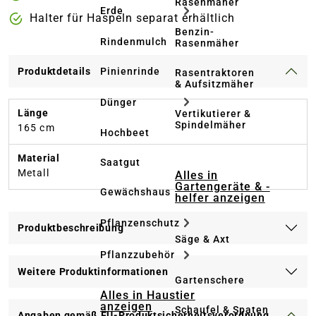
Rasenmäher
Erde
Halter für Haspeln separat erhältlich
Benzin-
Rindenmulch
Rasenmäher
Pinienrinde
Produktdetails
Rasentraktoren
& Aufsitzmäher
Dünger
Länge
Vertikutierer &
Spindelmäher
165 cm
Hochbeet
Material
Saatgut
Metall
Alles in
Gartengeräte & -
Gewächshaus
helfer anzeigen
Pflanzenschutz
Produktbeschreibung
Säge & Axt
Pflanzzubehör
Weitere Produktinformationen
Gartenschere
Alles in Haustier
anzeigen
Schaufel & Spaten
Angaben gemäß EU-Produktsicherheitsverordnung