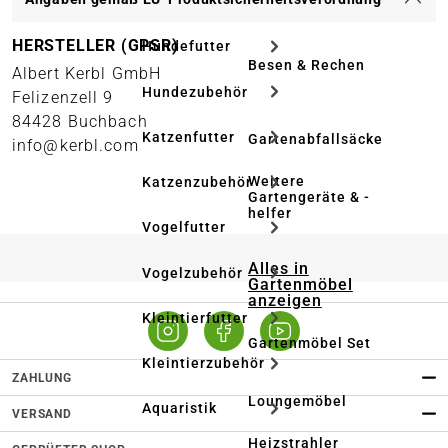
HERSTELLER (GPSR)
Hundefutter
Besen & Rechen
Albert Kerbl GmbH
Hundezubehör
Felizenzell 9
84428 Buchbach
Katzenfutter
Gartenabfallsäcke
info@kerbl.com
Weitere
Katzenzubehör
Gartengeräte & -
helfer
Vogelfutter
Alles in
Vogelzubehör
Gartenmöbel
anzeigen
Kleintierfutter
Gartenmöbel Set
Kleintierzubehör
ZAHLUNG
Loungemöbel
Aquaristik
VERSAND
Heizstrahler