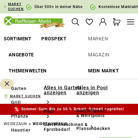
MARKT
springen
Zur Hauptnavigation springen
Über 500× in deiner Nähe
Kostenlose Marktab
SUCHEN
SORTIMENT
PROSPEKT
MARKEN
ANGEBOTE
MAGAZIN
THEMENWELTEN
MEIN MARKT
Alles in Garten
Alles in Pool
Garten
anzeigen
anzeigen
MARKT SUCHEN
Grill
Sommer-Sale: Bis zu 50 % Rabatt. Schnell zugreifen!
Aufstellpools
Pool
& Whirlpools
Pflanze
WEIDEZAUN
WEIDEZAUNPFAHL
Gartenmaschinen &
Planschbecken
Forstbedarf
Haustier