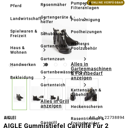
Bildergalerie überspringen
Pumpen &
3 ONLINE VERFÜGBAR
Rasenmäher
Pferd
Filteranlagen
Gartengeräte & -
Landwirtschaft
Poolreinigung
helfer
Spielwaren &
Poolheizungen
Schubkarren
Freizeit
Weiteres
Gartenmöbel
Haus &
Poolzubehör
Wohnen
Gartenzaun
Alles in
Handwerken
Gartenmaschinen
Gartenbewässerung
& Forstbedarf
anzeigen
Bekleidung
Gartenteich
Kettensägen &
Zubehör
Alles in Grill
anzeigen
Heckenscheren
Art.-Nr. 22738894
Rasentrimmer &
Gasgrill
Freischneider
AIGLE Gummistiefel Carville Fur 2