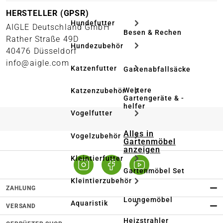
HERSTELLER (GPSR)
Hundefutter
AIGLE Deutschland GmbH
Besen & Rechen
Rather Straße 49D
Hundezubehör
40476 Düsseldorf
info@aigle.com
Katzenfutter
Gartenabfallsäcke
Weitere
Katzenzubehör
Gartengeräte & -
helfer
Vogelfutter
Alles in
Vogelzubehör
Gartenmöbel
anzeigen
Kleintierfutter
Gartenmöbel Set
Kleintierzubehör
ZAHLUNG
Loungemöbel
Aquaristik
VERSAND
Heizstrahler