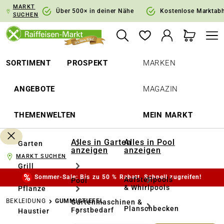
MARKT
springen
Zur Hauptnavigation springen
Über 500× in deiner Nähe
Kostenlose Marktab
SUCHEN
SORTIMENT
PROSPEKT
MARKEN
ANGEBOTE
MAGAZIN
THEMENWELTEN
MEIN MARKT
Alles in Garten
Alles in Pool
Garten
anzeigen
anzeigen
MARKT SUCHEN
Grill
Sommer-Sale: Bis zu 50 % Rabatt. Schnell zugreifen!
Aufstellpools
Pool
& Whirlpools
Pflanze
BEKLEIDUNG
GUMMISTIEFEL
Gartenmaschinen &
Planschbecken
Forstbedarf
Haustier