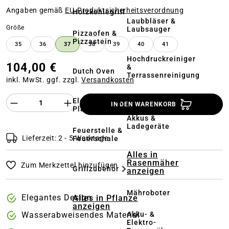
Angaben gemäß
EU‑Produktsicherheitsverordnung
Holzkohlegrill
Laubbläser &
auswählen
Größe
Laubsauger
Pizzaofen &
Pizzastein
35
36
37
38
39
40
41
Hochdruckreiniger
104,00 €
&
Dutch Oven
Terrassenreinigung
inkl. MwSt. ggf. zzgl.
Versandkosten
Kehrmaschinen
Produkt Anzahl des Produktes "%product%
Elektrogrill &
IN DEN WARENKORB
Plancha
Akkus &
Ladegeräte
Feuerstelle &
Lieferzeit: 2 - 5 Werktage
Feuerschale
Alles in
Rasenmäher
Zum Merkzettel hinzufügen
Grillzubehör
anzeigen
Mähroboter
Elegantes Design
Alles in Pflanze
anzeigen
Akku- &
Wasserabweisendes Material
Elektro-