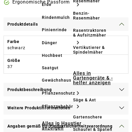
Rasenmäher
Ergonomische Passform
Erde
Benzin-
Rindenmulch
Rasenmäher
Produktdetails
Pinienrinde
Rasentraktoren
& Aufsitzmäher
Farbe
Dünger
Vertikutierer &
schwarz
Spindelmäher
Hochbeet
Größe
37
Saatgut
Alles in
Gartengeräte & -
Gewächshaus
helfer anzeigen
Produktbeschreibung
Pflanzenschutz
Säge & Axt
Pflanzzubehör
Weitere Produktinformationen
Gartenschere
Alles in Haustier
Angaben gemäß EU-Produktsicherheitsverordnung
anzeigen
Schaufel & Spaten