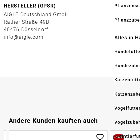
HERSTELLER (GPSR)
Pflanzensc
AIGLE Deutschland GmbH
Pflanzzube
Rather Straße 49D
40476 Düsseldorf
info@aigle.com
Alles in 
Hundefutte
Hundezube
Katzenfutt
Katzenzub
Vogelfutte
Produktgalerie überspringen
Andere Kunden kauften auch
Vogelzube
Kleintierfu
-16%