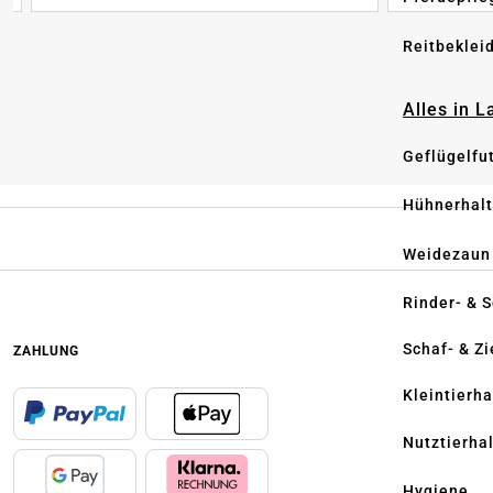
Reitbeklei
Alles in 
Geflügelfu
Hühnerhal
Weidezaun
Rinder- & 
Schaf- & Z
ZAHLUNG
Kleintierh
Nutztierha
Hygiene