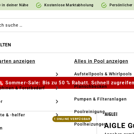
 in deiner Nähe
Kostenlose Marktabholung
Persönlicher
LTEN
Garten anzeigen
Alles in Pool anzeigen
Aufstellpools & Whirlpools
Sommer-Sale: Bis zu 50 % Rabatt. Schnell zugreifen
Planschbecken
hinen & Forstbedarf
Pumpen & Filteranlagen
r
Poolreinigung
te & -helfer
1 ONLINE VERFÜGBAR
AIGLE Gu
Poolheizungen
en