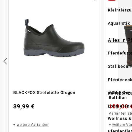
Kleintierz
Aquaristik
Alles in 
Pferdefutt
Stallbedarf
Pferdedec
BLACKFOX Stiefelette Oregon
AIGLE Gumm
Reitsportz
Bottillon
39,99 €
109,00 
Longieren 
Varianten a
Wellness &
+
weitere Varianten
+
weitere Va
Pferdepfle