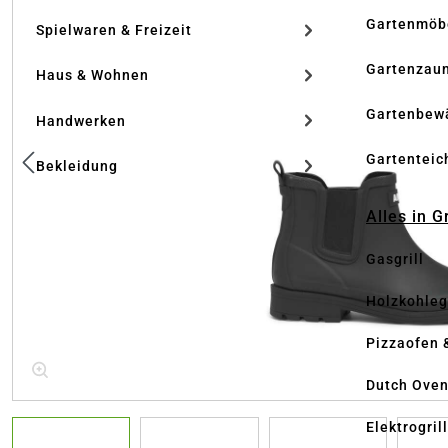
Gartenmöb
Spielwaren & Freizeit
Gartenzau
Haus & Wohnen
Gartenbew
Handwerken
Gartenteic
Bekleidung
Alles in G
Gasgrill
Holzkohlegr
Pizzaofen 
Dutch Ove
Elektrogril