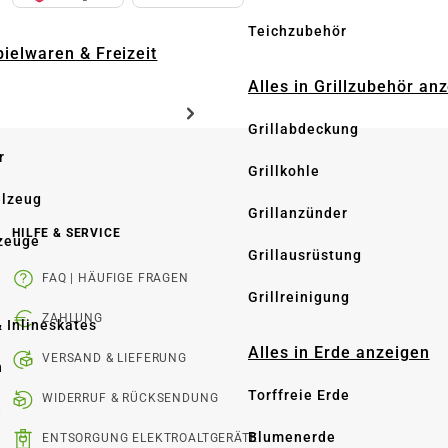
Teichzubehör
pielwaren & Freizeit
Alles in Grillzubehör an
Grillabdeckung
r
Grillkohle
elzeug
Grillanzünder
HILFE & SERVICE
zeuge
Grillausrüstung
FAQ | HÄUFIGE FRAGEN
Grillreinigung
ZAHLUNG
& Inlineskates
Alles in Erde anzeigen
VERSAND & LIEFERUNG
n
Torffreie Erde
WIDERRUF & RÜCKSENDUNG
e
Blumenerde
ENTSORGUNG ELEKTROALTGERÄTE