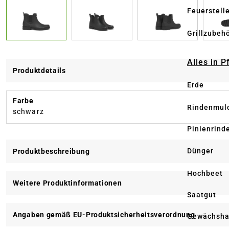
Feuerstell
Grillzubeh
Alles in 
Produktdetails
Erde
Farbe
Rindenmul
schwarz
Pinienrind
Dünger
Produktbeschreibung
Hochbeet
Weitere Produktinformationen
Saatgut
Angaben gemäß EU-Produktsicherheitsverordnung
Gewächsha