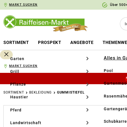
MARKT SUCHEN
Über 500×
springen
Zur Hauptnavigation springen
SORTIMENT
PROSPEKT
ANGEBOTE
THEMENWE
Alles in 
Garten
MARKT SUCHEN
Pool
Grill
Gartenmasc
Pflanze
SORTIMENT
BEKLEIDUNG
GUMMISTIEFEL
Rasenmähe
Haustier
Bildergalerie überspringen
Gartengerä
Pferd
Schubkarr
Landwirtschaft