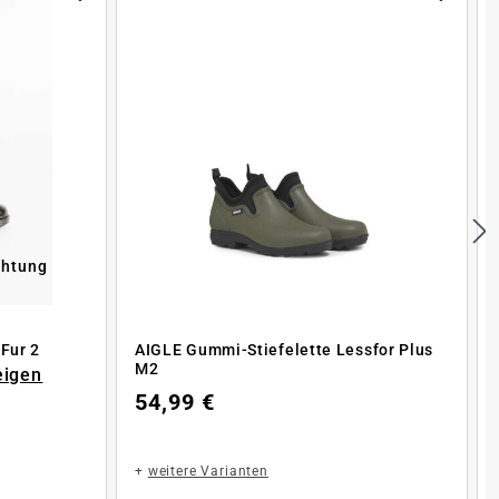
chtung
AIGLE Gummistiefel Carville Fur 2
AIGLE Gummi-Stiefelette Lessfor Plus
M2
eigen
54,99 €
+
weitere Varianten