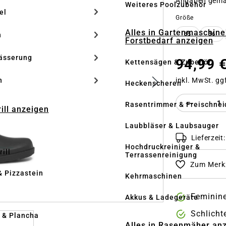
Angaben gem
Weiteres Poolzubehör
el
auswähle
Größe
Alles in Gartenmaschine
n
35
36
Forstbedarf anzeigen
ässerung
94,99 
Kettensägen & Zubehör
inkl. MwSt. gg
h
Heckenscheren
Produkt 
Rasentrimmer & Freischnei
rill anzeigen
Laubbläser & Laubsauger
Lieferzeit
Hochdruckreiniger &
ill
Terrassenreinigung
Zum Merkz
& Pizzastein
Kehrmaschinen
n
Feminin
Akkus & Ladegeräte
Schlicht
l & Plancha
Alles in Rasenmäher an