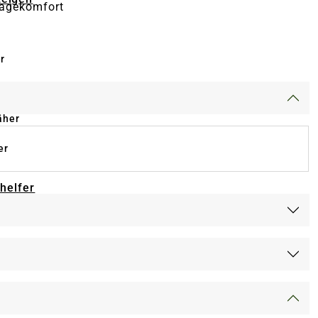
ragekomfort
r
äher
er
-helfer