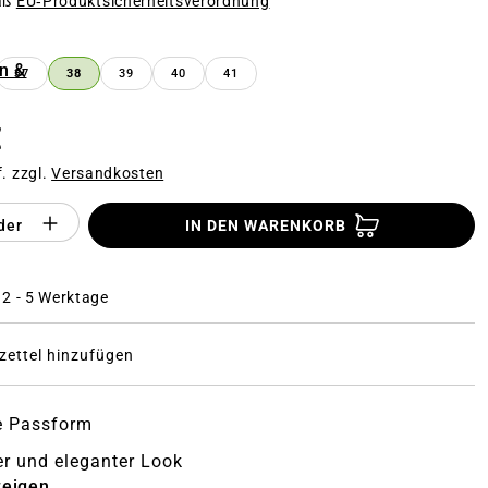
äß
EU‑Produktsicherheitsverordnung
n
n &
37
38
39
40
41
€
f. zzgl.
Versandkosten
Anzahl des Produktes "%product%": Gi
der
IN DEN WARENKORB
: 2 - 5 Werktage
ettel hinzufügen
e Passform
er und eleganter Look
zeigen