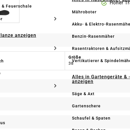
Hoher T
e & Feuerschale
Mähroboter
ör
Akku- & Elektro-Rasenmähe
Pflanze anzeigen
Benzin-Rasenmäher
Rasentraktoren & Aufsitzm
Größe
Vertikutierer & Spindelmäh
ch
38
e
Alles in Gartengeräte & 
anzeigen
Säge & Axt
Gartenschere
Schaufel & Spaten
us