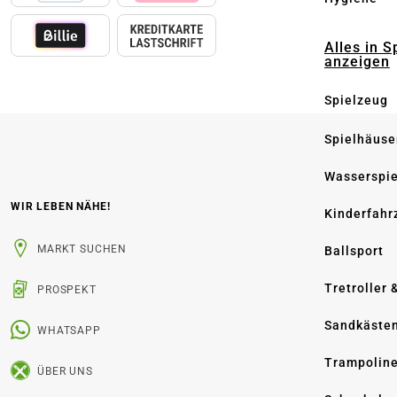
Alles in S
anzeigen
Spielzeug
Spielhäuse
Wasserspi
WIR LEBEN NÄHE!
Kinderfahr
MARKT SUCHEN
Ballsport
Tretroller 
PROSPEKT
Sandkäste
WHATSAPP
Trampolin
ÜBER UNS