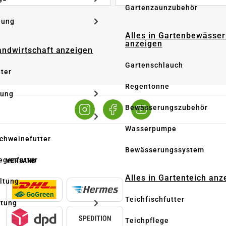
Gartenzaunzubehör
dung
Alles in Gartenbewässe
anzeigen
Landwirtschaft anzeigen
Gartenschlauch
tter
Regentonne
tung
Bewässerungszubehör
Wasserpumpe
Schweinefutter
Bewässerungssystem
iegenfutter
VERSAND
Alles in Gartenteich anz
altung
Teichfischfutter
ltung
Teichpflege