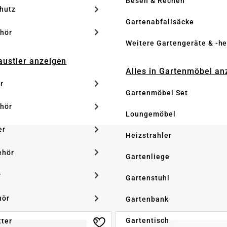
Besen & Rechen
hutz
Gartenabfallsäcke
hör
Weitere Gartengeräte & -he
Haustier anzeigen
Alles in Gartenmöbel an
r
Gartenmöbel Set
hör
Loungemöbel
er
Heizstrahler
ehör
Gartenliege
r
Gartenstuhl
hör
Gartenbank
Gartentisch
tter