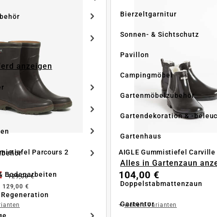
Bierzeltgarnitur
ubehör
Sonnen- & Sichtschutz
Pavillon
Pferd anzeigen
Campingmöbel
er
Gartenmöbelzubehör
Gartendekoration & -beleu
ken
Gartenhaus
istiefel Parcours 2
ubehör
Alles in Gartenzaun anz
€
104,00 €
& Bodenarbeiten
129,00 €
Doppelstabmattenzaun
b
129,00 €
 Regeneration
Gartentor
rianten
+
weitere Varianten
ge