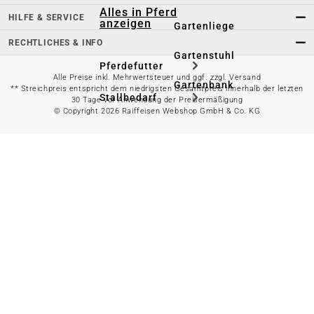
Alles in Pferd
HILFE & SERVICE
anzeigen
Gartenliege
RECHTLICHES & INFO
Gartenstuhl
Pferdefutter
Alle Preise inkl. Mehrwertsteuer und ggf. zzgl. Versand
Gartenbank
** Streichpreis entspricht dem niedrigsten Gesamtpreis innerhalb der letzten
Stallbedarf
30 Tage vor Anwendung der Preisermäßigung
© Copyright 2026 Raiffeisen Webshop GmbH & Co. KG
Gartentisch
Pferdedecken
Bierzeltgarnitur
Reitsportzubehör
Sonnen- &
Sichtschutz
Longieren &
Bodenarbeiten
Pavillon
Wellness &
Regeneration
Campingmöbel
Gartenmöbelzubehör
Pferdepflege
Gartendekoration & -
Reitbekleidung
beleuchtung