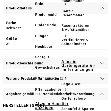
Rasenmäher
Erde
Produktdetails
Benzin-
Rindenmulch
Rasenmäher
Farbe
Pinienrinde
Rasentraktoren
schwarz
& Aufsitzmäher
Dünger
Größe
Vertikutierer &
Spindelmäher
39
Hochbeet
Saatgut
Alles in
Produktbeschreibung
Gartengeräte & -
Gewächshaus
helfer anzeigen
Pflanzenschutz
Weitere Produktinformationen
Säge & Axt
Pflanzzubehör
Angaben gemäß EU-Produktsicherheitsverordnung
Gartenschere
Alles in Haustier
HERSTELLER (GPSR)
anzeigen
Schaufel & Spaten