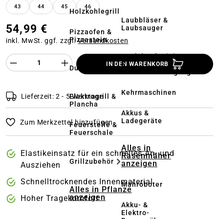
43
44
45
46
Holzkohlegrill
Laubbläser &
54,99 €
Laubsauger
Pizzaofen &
Pizzastein
inkl. MwSt. ggf. zzgl.
Versandkosten
Hochdruckreiniger
Produkt Anzahl des Produktes "%product%
&
IN DEN WARENKORB
Dutch Oven
Terrassenreinigung
Kehrmaschinen
Elektrogrill &
Lieferzeit: 2 - 5 Werktage
Plancha
Akkus &
Ladegeräte
Zum Merkzettel hinzufügen
Feuerstelle &
Feuerschale
Alles in
Elastikeinsatz für ein schnelles An- und
Rasenmäher
Grillzubehör
anzeigen
Ausziehen
Schnelltrocknendes Innenmaterial
Mähroboter
Alles in Pflanze
anzeigen
Hoher Tragekomfort
Akku- &
Elektro-