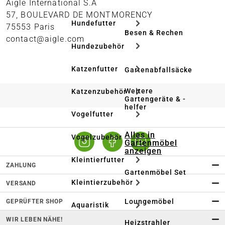
Aigle International S.A
57, BOULEVARD DE MONTMORENCY
Hundefutter
75553 Paris
Besen & Rechen
contact@aigle.com
Hundezubehör
Katzenfutter
Gartenabfallsäcke
Weitere
Katzenzubehör
Gartengeräte & -
helfer
Vogelfutter
Alles in
Vogelzubehör
Gartenmöbel
anzeigen
Kleintierfutter
ZAHLUNG
Gartenmöbel Set
Kleintierzubehör
VERSAND
Loungemöbel
GEPRÜFTER SHOP
Aquaristik
WIR LEBEN NÄHE!
Heizstrahler