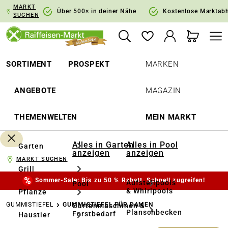
MARKT
springen
Zur Hauptnavigation springen
Über 500× in deiner Nähe
Kostenlose Marktab
SUCHEN
SORTIMENT
PROSPEKT
MARKEN
ANGEBOTE
MAGAZIN
THEMENWELTEN
MEIN MARKT
Alles in Garten
Alles in Pool
Garten
anzeigen
anzeigen
MARKT SUCHEN
Grill
Sommer-Sale: Bis zu 50 % Rabatt. Schnell zugreifen!
Aufstellpools
Pool
& Whirlpools
Pflanze
GUMMISTIEFEL
GUMMISTIEFEL FÜR DAMEN
Gartenmaschinen &
Planschbecken
Forstbedarf
Haustier