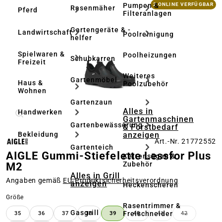
Bildergalerie überspringen
Pumpen &
2 ONLINE VERFÜGBAR
Rasenmäher
Pferd
Filteranlagen
Gartengeräte & -
Landwirtschaft
Poolreinigung
helfer
Spielwaren &
Poolheizungen
Schubkarren
Freizeit
Weiteres
Gartenmöbel
Haus &
Poolzubehör
Wohnen
Gartenzaun
Alles in
Handwerken
Gartenmaschinen
Gartenbewässerung
& Forstbedarf
anzeigen
Bekleidung
Art.-Nr. 21772552
Gartenteich
AIGLE Gummi-Stiefelette Lessfor Plus
Kettensägen &
Zubehör
M2
Alles in Grill
Angaben gemäß
EU‑Produktsicherheitsverordnung
anzeigen
Heckenscheren
auswählen
Größe
Rasentrimmer &
Gasgrill
Freischneider
35
36
37
38
39
40
41
42
(DIESE OPTION IST
(DIESE OPT