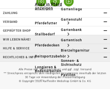
Alles in Pferd
anzeigen
Gartenliege
ZAHLUNG
Gartenstuhl
VERSAND
Pferdefutter
Gartenbank
GEPRÜFTER SHOP
Stallbedarf
WIR LEBEN NÄHE!
Gartentisch
Pferdedecken
HILFE & SERVICE
Bierzeltgarnitur
Reitsportzubehör
RECHTLICHES & INFO
Sonnen- &
Sichtschutz
Longieren &
Alle Preise inkl. Mehrwertsteuer und ggf. zzgl. Versand
Bodenarbeiten
** Streichpreis entspricht dem niedrigsten Gesamtpreis innerhalb der letzten
Pavillon
30 Tage vor Anwendung der Preisermäßigung
Wellness &
© Copyright 2026 Raiffeisen Webshop GmbH & Co. KG
Regeneration
Campingmöbel
Gartenmöbelzubehör
Pferdepflege
Gartendekoration & -
Reitbekleidung
beleuchtung