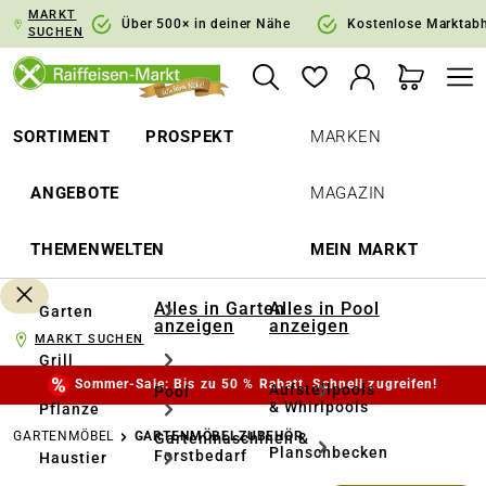
MARKT
springen
Zur Hauptnavigation springen
Über 500× in deiner Nähe
Kostenlose Marktab
SUCHEN
SORTIMENT
PROSPEKT
MARKEN
ANGEBOTE
MAGAZIN
THEMENWELTEN
MEIN MARKT
Alles in Garten
Alles in Pool
Garten
anzeigen
anzeigen
MARKT SUCHEN
Grill
Sommer-Sale: Bis zu 50 % Rabatt. Schnell zugreifen!
Aufstellpools
Pool
& Whirlpools
Pflanze
GARTENMÖBEL
GARTENMÖBELZUBEHÖR
Gartenmaschinen &
Planschbecken
Forstbedarf
Haustier