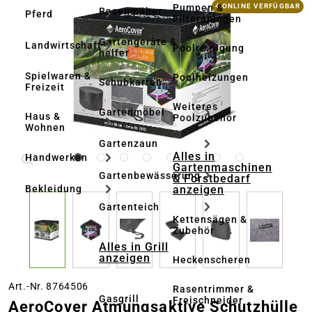
Bildergalerie überspringen
Pumpen &
4 ONLINE VERFÜGBAR
Rasenmäher
Pferd
Filteranlagen
Gartengeräte & -
Landwirtschaft
Poolreinigung
helfer
Spielwaren &
Poolheizungen
Schubkarren
Freizeit
Weiteres
Gartenmöbel
Haus &
Poolzubehör
Wohnen
Gartenzaun
Alles in
Handwerken
Gartenmaschinen
Gartenbewässerung
& Forstbedarf
anzeigen
Bekleidung
Gartenteich
Kettensägen &
Zubehör
Alles in Grill
anzeigen
Heckenscheren
Art.-Nr. 8764506
Rasentrimmer &
Gasgrill
Freischneider
AeroCover Atmungsaktive Schutzhülle