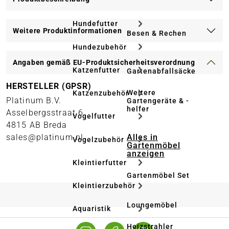
Hundefutter
Weitere Produktinformationen
Besen & Rechen
Hundezubehör
Angaben gemäß EU-Produktsicherheitsverordnung
Katzenfutter
Gartenabfallsäcke
HERSTELLER (GPSR)
Weitere
Katzenzubehör
Platinum B.V.
Gartengeräte & -
helfer
Asselbergsstraat 6
Vogelfutter
4815 AB Breda
Alles in
sales@platinum.nl
Vogelzubehör
Gartenmöbel
anzeigen
Kleintierfutter
Gartenmöbel Set
Kleintierzubehör
Loungemöbel
Aquaristik
Heizstrahler