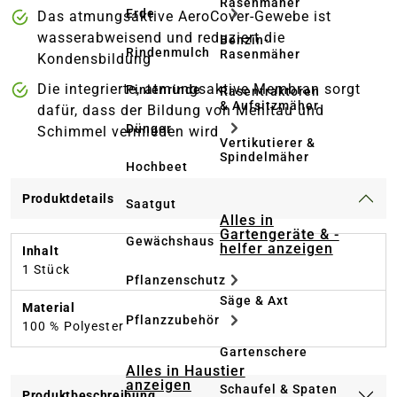
Rasenmäher
Erde
Das atmungsaktive AeroCover-Gewebe ist
wasserabweisend und reduziert die
Benzin-
Rindenmulch
Rasenmäher
Kondensbildung
Die integrierte, atmungsaktive Membran sorgt
Pinienrinde
Rasentraktoren
& Aufsitzmäher
dafür, dass der Bildung von Mehltau und
Dünger
Schimmel vermieden wird
Vertikutierer &
Spindelmäher
Hochbeet
Produktdetails
Saatgut
Alles in
Gartengeräte & -
Gewächshaus
helfer anzeigen
Inhalt
1 Stück
Pflanzenschutz
Säge & Axt
Material
Pflanzzubehör
100 % Polyester
Gartenschere
Alles in Haustier
anzeigen
Schaufel & Spaten
Produktbeschreibung