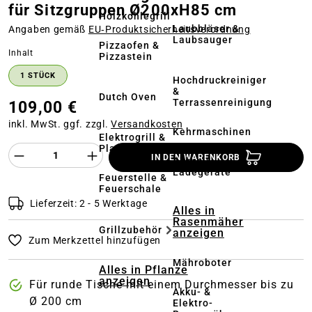
für Sitzgruppen Ø200xH85 cm
Holzkohlegrill
Laubbläser &
Angaben gemäß
EU‑Produktsicherheitsverordnung
Laubsauger
Pizzaofen &
auswählen
Inhalt
Pizzastein
1 STÜCK
Hochdruckreiniger
&
Dutch Oven
Terrassenreinigung
109,00 €
inkl. MwSt. ggf. zzgl.
Versandkosten
Kehrmaschinen
Elektrogrill &
Plancha
Produkt Anzahl des Produktes "%product%
IN DEN WARENKORB
Akkus &
Ladegeräte
Feuerstelle &
Feuerschale
Lieferzeit: 2 - 5 Werktage
Alles in
Rasenmäher
Grillzubehör
anzeigen
Zum Merkzettel hinzufügen
Mähroboter
Alles in Pflanze
anzeigen
Für runde Tische mit einem Durchmesser bis zu
Akku- &
Ø 200 cm
Elektro-