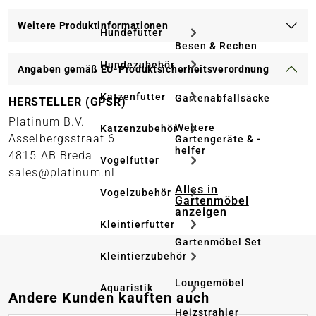
Weitere Produktinformationen
Hundefutter
Besen & Rechen
Hundezubehör
Angaben gemäß EU-Produktsicherheitsverordnung
Katzenfutter
Gartenabfallsäcke
HERSTELLER (GPSR)
Platinum B.V.
Weitere
Katzenzubehör
Asselbergsstraat 6
Gartengeräte & -
helfer
4815 AB Breda
Vogelfutter
sales@platinum.nl
Alles in
Vogelzubehör
Gartenmöbel
anzeigen
Kleintierfutter
Gartenmöbel Set
Kleintierzubehör
Loungemöbel
Aquaristik
Produktgalerie überspringen
Andere Kunden kauften auch
Heizstrahler