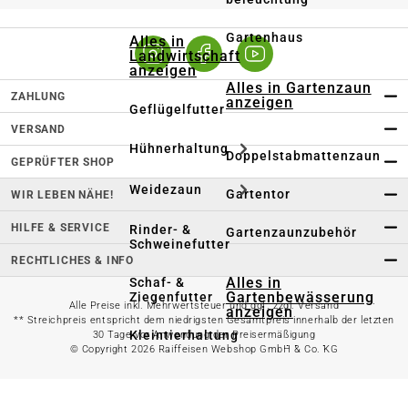
Gartenhaus
Alles in
Landwirtschaft
anzeigen
Alles in Gartenzaun
ZAHLUNG
anzeigen
Geflügelfutter
VERSAND
Hühnerhaltung
Doppelstabmattenzaun
GEPRÜFTER SHOP
Weidezaun
Gartentor
WIR LEBEN NÄHE!
HILFE & SERVICE
Rinder- &
Gartenzaunzubehör
Schweinefutter
RECHTLICHES & INFO
Alles in
Schaf- &
Gartenbewässerung
Ziegenfutter
Alle Preise inkl. Mehrwertsteuer und ggf. zzgl. Versand
anzeigen
** Streichpreis entspricht dem niedrigsten Gesamtpreis innerhalb der letzten
Kleintierhaltung
30 Tage vor Anwendung der Preisermäßigung
Gartenschlauch
© Copyright 2026 Raiffeisen Webshop GmbH & Co. KG
Nutztierhaltung
Regentonne