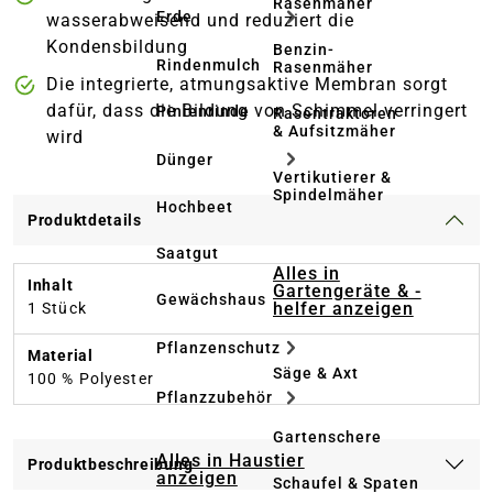
Rasenmäher
Erde
wasserabweisend und reduziert die
Kondensbildung
Benzin-
Rindenmulch
Rasenmäher
Die integrierte, atmungsaktive Membran sorgt
dafür, dass die Bildung von Schimmel verringert
Pinienrinde
Rasentraktoren
& Aufsitzmäher
wird
Dünger
Vertikutierer &
Spindelmäher
Hochbeet
Produktdetails
Saatgut
Alles in
Inhalt
Gartengeräte & -
Gewächshaus
helfer anzeigen
1 Stück
Pflanzenschutz
Material
Säge & Axt
100 % Polyester
Pflanzzubehör
Gartenschere
Alles in Haustier
Produktbeschreibung
anzeigen
Schaufel & Spaten