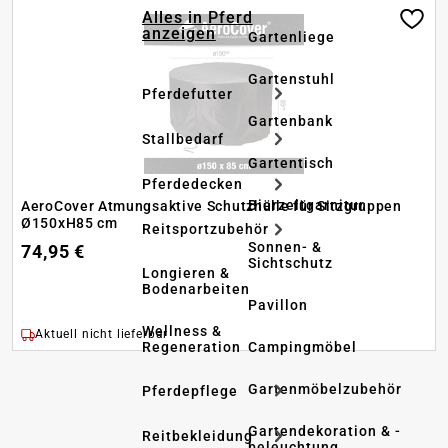
Alles in Pferd
anzeigen
Gartenliege
Gartenstuhl
Pferdefutter
Gartenbank
Stallbedarf
Gartentisch
Pferdedecken
Bierzeltgarnitur
AeroCover Atmungsaktive Schutzhülle für Sitzgruppen
Ø150xH85 cm
Reitsportzubehör
Sonnen- &
74,95 €
Sichtschutz
Longieren &
Bodenarbeiten
Pavillon
Wellness &
Aktuell nicht lieferbar
Regeneration
Campingmöbel
Gartenmöbelzubehör
Pferdepflege
Gartendekoration & -
Reitbekleidung
beleuchtung