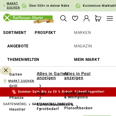
MARKT
springen
Zur Hauptnavigation springen
Über 500× in deiner Nähe
Kostenlose Marktab
SUCHEN
SORTIMENT
PROSPEKT
MARKEN
ANGEBOTE
MAGAZIN
THEMENWELTEN
MEIN MARKT
Alles in Garten
Alles in Pool
Garten
anzeigen
anzeigen
MARKT SUCHEN
Grill
Sommer-Sale: Bis zu 50 % Rabatt. Schnell zugreifen!
Aufstellpools
Pool
& Whirlpools
Pflanze
GARTENMÖBEL
GARTENMÖBELZUBEHÖR
Gartenmaschinen &
Planschbecken
Forstbedarf
Haustier