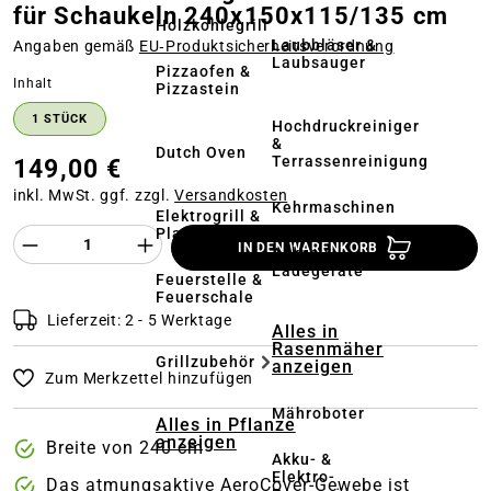
für Schaukeln 240x150x115/135 cm
Holzkohlegrill
Laubbläser &
Angaben gemäß
EU‑Produktsicherheitsverordnung
Laubsauger
Pizzaofen &
auswählen
Inhalt
Pizzastein
1 STÜCK
Hochdruckreiniger
&
Dutch Oven
Terrassenreinigung
149,00 €
inkl. MwSt. ggf. zzgl.
Versandkosten
Kehrmaschinen
Elektrogrill &
Plancha
Produkt Anzahl des Produktes "%product%
IN DEN WARENKORB
Akkus &
Ladegeräte
Feuerstelle &
Feuerschale
Lieferzeit: 2 - 5 Werktage
Alles in
Rasenmäher
Grillzubehör
anzeigen
Zum Merkzettel hinzufügen
Mähroboter
Alles in Pflanze
anzeigen
Breite von 240 cm
Akku- &
Elektro-
Das atmungsaktive AeroCover-Gewebe ist