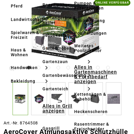
Bildergalerie überspringen
Pumpen &
ONLINE VERFÜGBAR
Rasenmäher
Pferd
Filteranlagen
Gartengeräte & -
Landwirtschaft
Poolreinigung
helfer
Spielwaren &
Poolheizungen
Schubkarren
Freizeit
Weiteres
Gartenmöbel
Haus &
Poolzubehör
Wohnen
Gartenzaun
Alles in
Handwerken
Gartenmaschinen
Gartenbewässerung
& Forstbedarf
anzeigen
Bekleidung
Gartenteich
Kettensägen &
Zubehör
Alles in Grill
anzeigen
Heckenscheren
Art.-Nr. 8764508
Rasentrimmer &
Gasgrill
Freischneider
AeroCover Atmungsaktive Schutzhülle