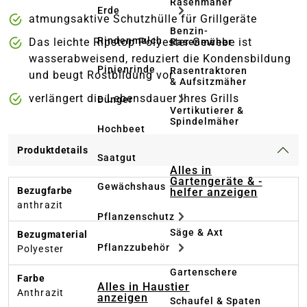
Rasenmäher
Erde
atmungsaktive Schutzhülle für Grillgeräte
Benzin-
Rindenmulch
Das leichte Ripstop Polyester Gewebe ist
Rasenmäher
wasserabweisend, reduziert die Kondensbildung
Pinienrinde
Rasentraktoren
und beugt Rostbildung vor
& Aufsitzmäher
verlängert die Lebensdauer Ihres Grills
Dünger
Vertikutierer &
Spindelmäher
Hochbeet
Produktdetails
Saatgut
Alles in
Gartengeräte & -
Gewächshaus
Bezugfarbe
helfer anzeigen
anthrazit
Pflanzenschutz
Säge & Axt
Bezugmaterial
Pflanzzubehör
Polyester
Gartenschere
Farbe
Alles in Haustier
Anthrazit
anzeigen
Schaufel & Spaten