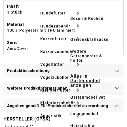
Inhalt
1 Stück
Hundefutter
Besen & Rechen
Material
Hundezubehör
100% Polyester mit TPU laminiert
Katzenfutter
Gartenabfallsäcke
Serie
AeroCover
Weitere
Katzenzubehör
Gartengeräte & -
helfer
Vogelfutter
Produktbeschreibung
Alles in
Vogelzubehör
Gartenmöbel
anzeigen
Weitere Produktinformationen
Kleintierfutter
Gartenmöbel Set
Kleintierzubehör
Angaben gemäß EU-Produktsicherheitsverordnung
Loungemöbel
Aquaristik
HERSTELLER (GPSR)
Heizstrahler
Platinum B.V.