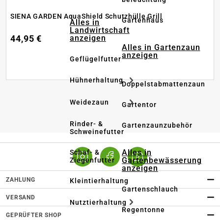
SIENA GARDEN AquaShield Schutzhülle Grill
Gartenhaus
Alles in
Landwirtschaft
anzeigen
44,95 €
Alles in Gartenzaun
anzeigen
Geflügelfutter
Hühnerhaltung
Doppelstabmattenzaun
Weidezaun
Gartentor
Rinder- &
Gartenzaunzubehör
Schweinefutter
Alles in
Schaf- &
Gartenbewässerung
Ziegenfutter
anzeigen
ZAHLUNG
Kleintierhaltung
Gartenschlauch
VERSAND
Nutztierhaltung
Regentonne
GEPRÜFTER SHOP