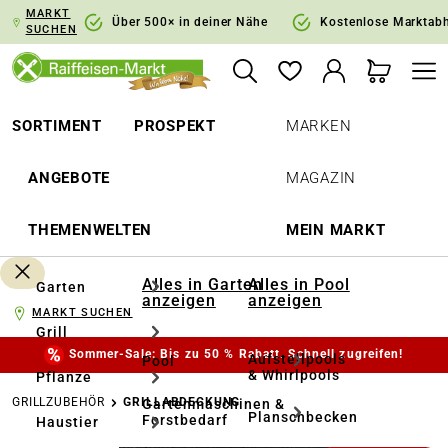
MARKT
springen
Zur Hauptnavigation springen
Über 500× in deiner Nähe
Kostenlose Marktab
SUCHEN
SORTIMENT
PROSPEKT
MARKEN
ANGEBOTE
MAGAZIN
THEMENWELTEN
MEIN MARKT
Alles in Garten
Alles in Pool
Garten
anzeigen
anzeigen
MARKT SUCHEN
Grill
Sommer-Sale: Bis zu 50 % Rabatt. Schnell zugreifen!
Aufstellpools
Pool
& Whirlpools
Pflanze
GRILLZUBEHÖR
GRILLABDECKUNG
Gartenmaschinen &
Planschbecken
Forstbedarf
Haustier