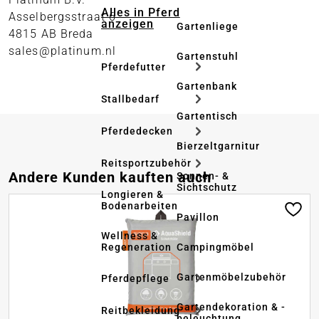
Alles in Pferd
Asselbergsstraat 6
anzeigen
Gartenliege
4815 AB Breda
sales@platinum.nl
Gartenstuhl
Pferdefutter
Gartenbank
Stallbedarf
Gartentisch
Pferdedecken
Bierzeltgarnitur
Reitsportzubehör
Produktgalerie überspringen
Andere Kunden kauften auch
Sonnen- &
Sichtschutz
Longieren &
Bodenarbeiten
Pavillon
Wellness &
Regeneration
Campingmöbel
Gartenmöbelzubehör
Pferdepflege
Gartendekoration & -
Reitbekleidung
beleuchtung