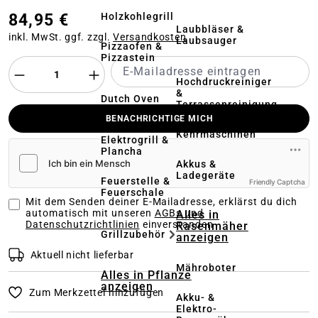
84,95 €
Holzkohlegrill
Laubbläser &
inkl. MwSt. ggf. zzgl.
Versandkosten
Laubsauger
Pizzaofen &
Pizzastein
Hochdruckreiniger
&
Dutch Oven
Terrassenreinigung
BENACHRICHTIGE MICH
Kehrmaschinen
Elektrogrill &
Plancha
Akkus &
Ladegeräte
Feuerstelle &
Friendly Captcha
Feuerschale
Mit dem Senden deiner E-Mailadresse, erklärst du dich
automatisch mit unseren
AGBs und
Alles in
Datenschutzrichtlinien
einverstanden
Rasenmäher
Grillzubehör
anzeigen
Aktuell nicht lieferbar
Mähroboter
Alles in Pflanze
anzeigen
Zum Merkzettel hinzufügen
Akku- &
Elektro-