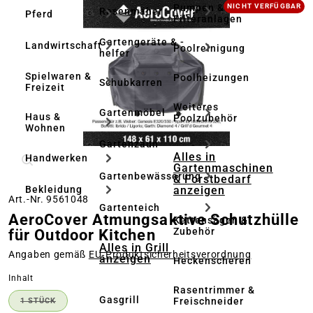
Bildergalerie überspringen
Pumpen &
NICHT VERFÜGBAR
Rasenmäher
Pferd
Filteranlagen
Gartengeräte & -
Landwirtschaft
Poolreinigung
helfer
Spielwaren &
Poolheizungen
Schubkarren
Freizeit
Weiteres
Gartenmöbel
Haus &
Poolzubehör
Wohnen
Gartenzaun
Alles in
Handwerken
Gartenmaschinen
Gartenbewässerung
& Forstbedarf
anzeigen
Bekleidung
Art.-Nr. 9561048
Gartenteich
AeroCover Atmungsaktive Schutzhülle
Kettensägen &
Zubehör
für Outdoor Kitchen
Alles in Grill
Angaben gemäß
EU‑Produktsicherheitsverordnung
anzeigen
Heckenscheren
auswählen
Inhalt
Rasentrimmer &
Gasgrill
Freischneider
1 STÜCK
(DIESE OPTION IST ZURZEIT NICHT VERFÜGBAR.)