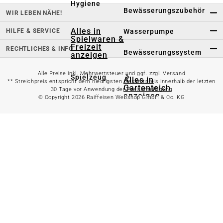
Hygiene
Bewässerungszubehör
WIR LEBEN NÄHE!
Alles in
HILFE & SERVICE
Wasserpumpe
Spielwaren &
Freizeit
RECHTLICHES & INFO
Bewässerungssystem
anzeigen
Alle Preise inkl. Mehrwertsteuer und ggf. zzgl. Versand
Spielzeug
Alles in
** Streichpreis entspricht dem niedrigsten Gesamtpreis innerhalb der letzten
Gartenteich
30 Tage vor Anwendung der Preisermäßigung
anzeigen
© Copyright 2026 Raiffeisen Webshop GmbH & Co. KG
Spielhäuser
Teichfischfutter
Wasserspielzeug
Teichpflege
Kinderfahrzeuge
Teichzubehör
Ballsport
Tretroller &
Alles in
Inlineskates
Grillzubehör
anzeigen
Sandkästen