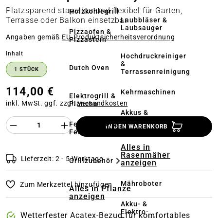
Platzsparend stapelbar und flexibel für Garten,
Holzkohlegrill
Terrasse oder Balkon einsetzbar
Laubbläser &
Laubsauger
Pizzaofen &
Angaben gemäß
EU‑Produktsicherheitsverordnung
Pizzastein
auswählen
Inhalt
Hochdruckreiniger
&
Dutch Oven
1 STÜCK
Terrassenreinigung
114,00 €
Kehrmaschinen
Elektrogrill &
inkl. MwSt. ggf. zzgl.
Versandkosten
Plancha
Akkus &
Ladegeräte
Produkt Anzahl des Produktes "%product%
Feuerstelle &
IN DEN WARENKORB
Feuerschale
Alles in
Rasenmäher
Lieferzeit: 2 - 5 Werktage
Grillzubehör
anzeigen
Mähroboter
Zum Merkzettel hinzufügen
Alles in Pflanze
anzeigen
Akku- &
Elektro-
Wetterfester Acatex-Bezug für komfortables