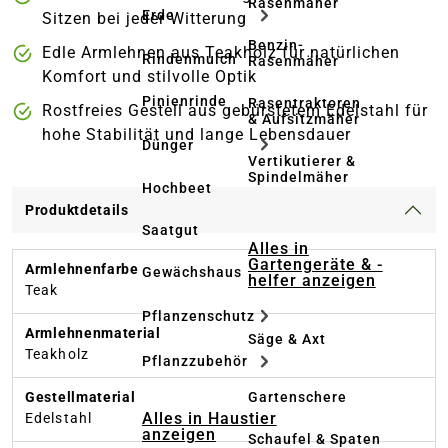
Rasenmäher
Erde
Sitzen bei jeder Witterung
Benzin-
Edle Armlehnen aus Teakholz für natürlichen
Rindenmulch
Rasenmäher
Komfort und stilvolle Optik
Pinienrinde
Rasentraktoren
Rostfreies Gestell aus gebürstetem Edelstahl für
& Aufsitzmäher
hohe Stabilität und lange Lebensdauer
Dünger
Vertikutierer &
Spindelmäher
Hochbeet
Produktdetails
Saatgut
Alles in
Gartengeräte & -
Armlehnenfarbe
Gewächshaus
helfer anzeigen
Teak
Pflanzenschutz
Armlehnenmaterial
Säge & Axt
Teakholz
Pflanzzubehör
Gartenschere
Gestellmaterial
Alles in Haustier
Edelstahl
anzeigen
Schaufel & Spaten