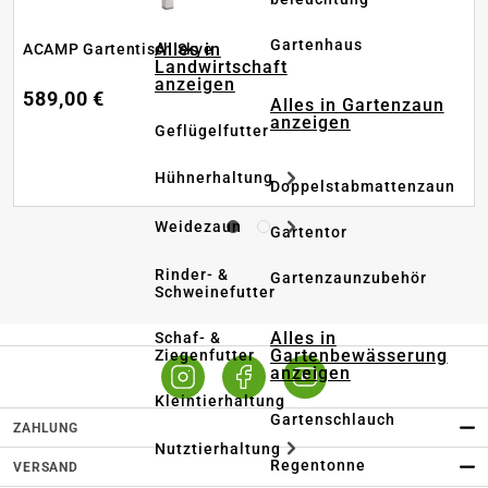
Gartenhaus
Alles in
ACAMP Gartentisch Skye
Landwirtschaft
anzeigen
589,00 €
Alles in Gartenzaun
anzeigen
Geflügelfutter
Hühnerhaltung
Doppelstabmattenzaun
Weidezaun
Gartentor
Rinder- &
Gartenzaunzubehör
Schweinefutter
Alles in
Schaf- &
Gartenbewässerung
Ziegenfutter
anzeigen
Kleintierhaltung
Gartenschlauch
ZAHLUNG
Nutztierhaltung
Regentonne
VERSAND