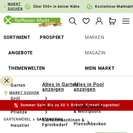
MARKT
springen
Zur Hauptnavigation springen
Über 500× in deiner Nähe
Kostenlose Marktab
SUCHEN
SORTIMENT
PROSPEKT
MARKEN
ANGEBOTE
MAGAZIN
THEMENWELTEN
MEIN MARKT
Alles in Garten
Alles in Pool
Garten
anzeigen
anzeigen
MARKT SUCHEN
Grill
Sommer-Sale: Bis zu 50 % Rabatt. Schnell zugreifen!
Aufstellpools
Pool
& Whirlpools
Pflanze
GARTENMÖBEL
GARTENSTUHL
Gartenmaschinen &
Planschbecken
Forstbedarf
Haustier