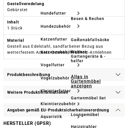
Gestellveredelung
Gebürstet
Hundefutter
Besen & Rechen
Inhalt
Hundezubehör
1 Stück
Katzenfutter
Gartenabfallsäcke
Material
Gestell aus Edelstahl, sandfarbener Bezug aus
Weitere
Katzenzubehör
wetterfestem Acatex-Gewebe, Teakholz-Armlehnen
Gartengeräte & -
helfer
Vogelfutter
Produktbeschreibung
Alles in
Vogelzubehör
Gartenmöbel
anzeigen
Kleintierfutter
Weitere Produktinformationen
Gartenmöbel Set
Kleintierzubehör
Angaben gemäß EU-Produktsicherheitsverordnung
Loungemöbel
Aquaristik
HERSTELLER (GPSR)
Heizstrahler