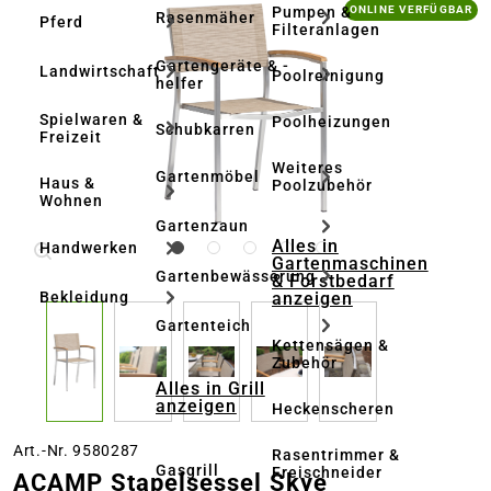
Bildergalerie überspringen
Pumpen &
ONLINE VERFÜGBAR
Rasenmäher
Pferd
Filteranlagen
Gartengeräte & -
Landwirtschaft
Poolreinigung
helfer
Spielwaren &
Poolheizungen
Schubkarren
Freizeit
Weiteres
Gartenmöbel
Haus &
Poolzubehör
Wohnen
Gartenzaun
Alles in
Handwerken
Gartenmaschinen
Gartenbewässerung
& Forstbedarf
anzeigen
Bekleidung
Gartenteich
Kettensägen &
Zubehör
Alles in Grill
anzeigen
Heckenscheren
Art.-Nr. 9580287
Rasentrimmer &
Gasgrill
Freischneider
ACAMP Stapelsessel Skye