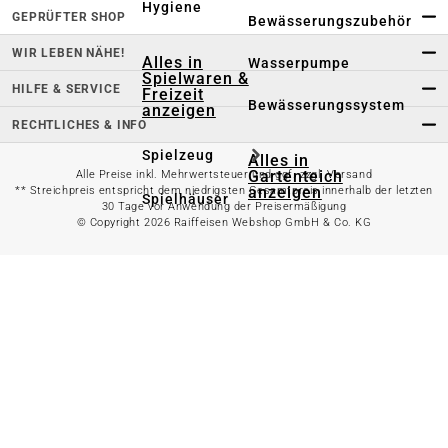
Hygiene
GEPRÜFTER SHOP
Bewässerungszubehör
WIR LEBEN NÄHE!
Alles in
Wasserpumpe
Spielwaren &
HILFE & SERVICE
Freizeit
Bewässerungssystem
anzeigen
RECHTLICHES & INFO
Spielzeug
Alles in
Gartenteich
Alle Preise inkl. Mehrwertsteuer und ggf. zzgl. Versand
anzeigen
** Streichpreis entspricht dem niedrigsten Gesamtpreis innerhalb der letzten
Spielhäuser
30 Tage vor Anwendung der Preisermäßigung
© Copyright 2026 Raiffeisen Webshop GmbH & Co. KG
Teichfischfutter
Wasserspielzeug
Teichpflege
Kinderfahrzeuge
Teichzubehör
Ballsport
Tretroller &
Alles in
Inlineskates
Grillzubehör
anzeigen
Sandkästen