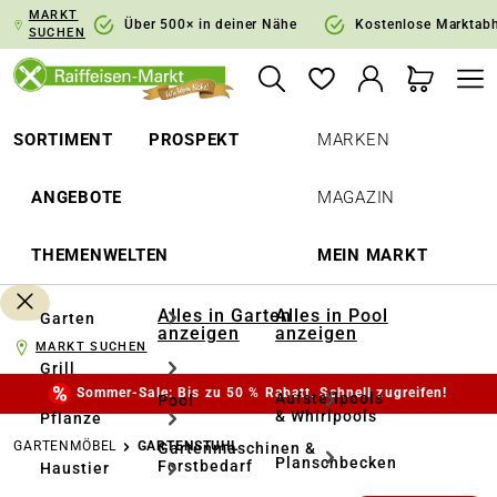
MARKT
springen
Zur Hauptnavigation springen
Über 500× in deiner Nähe
Kostenlose Marktab
SUCHEN
SORTIMENT
PROSPEKT
MARKEN
ANGEBOTE
MAGAZIN
THEMENWELTEN
MEIN MARKT
Alles in Garten
Alles in Pool
Garten
anzeigen
anzeigen
MARKT SUCHEN
Grill
Sommer-Sale: Bis zu 50 % Rabatt. Schnell zugreifen!
Aufstellpools
Pool
& Whirlpools
Pflanze
GARTENMÖBEL
GARTENSTUHL
Gartenmaschinen &
Planschbecken
Forstbedarf
Haustier