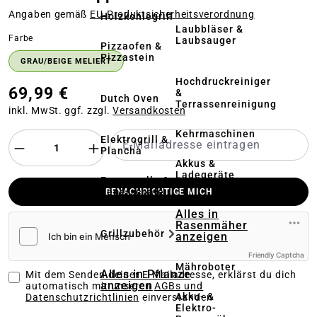
Angaben gemäß
EU‑Produktsicherheitsverordnung
Holzkohlegrill
Laubbläser &
auswählen
Farbe
Laubsauger
Pizzaofen &
Pizzastein
GRAU/BEIGE MELIERT
Hochdruckreiniger
69,99 €
&
Dutch Oven
Terrassenreinigung
inkl. MwSt. ggf. zzgl.
Versandkosten
Kehrmaschinen
Elektrogrill &
Plancha
Akkus &
Ladegeräte
Feuerstelle &
Feuerschale
BENACHRICHTIGE MICH
Alles in
Rasenmäher
Grillzubehör
anzeigen
Friendly Captcha
Mähroboter
Alles in Pflanze
Mit dem Senden deiner E-Mailadresse, erklärst du dich
anzeigen
automatisch mit unseren
AGBs und
Akku- &
Datenschutzrichtlinien
einverstanden
Elektro-