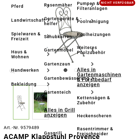
Bildergalerie überspringen
Pumpen &
NICHT VERFÜGBAR
Rasenmäher
Pferd
Filteranlagen
Gartengeräte & -
Landwirtschaft
Poolreinigung
helfer
Spielwaren &
Poolheizungen
Schubkarren
Freizeit
Weiteres
Gartenmöbel
Haus &
Poolzubehör
Wohnen
Gartenzaun
Alles in
Handwerken
Gartenmaschinen
Gartenbewässerung
& Forstbedarf
anzeigen
Bekleidung
Gartenteich
Kettensägen &
Zubehör
Alles in Grill
anzeigen
Heckenscheren
Art.-Nr. 9579489
Rasentrimmer &
Gasgrill
Freischneider
ACAMP Klappstuhl Provence