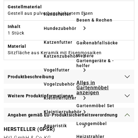
Gestellmaterial
Gestell aus pulverbeschichtetem Eisen
Hundefutter
Besen & Rechen
Inhalt
Hundezubehör
1 Stück
Katzenfutter
Gartenabfallsäcke
Material
Sitzfläche aus Keramik mit Eisenmosaiken
Weitere
Katzenzubehör
Gartengeräte & -
helfer
Vogelfutter
Produktbeschreibung
Alles in
Vogelzubehör
Gartenmöbel
anzeigen
Weitere Produktinformationen
Kleintierfutter
Gartenmöbel Set
Kleintierzubehör
Angaben gemäß EU-Produktsicherheitsverordnung
Loungemöbel
Aquaristik
HERSTELLER (GPSR)
Heizstrahler
HVI GmbH & Co KG