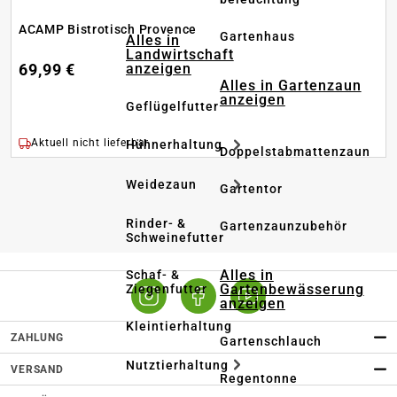
ACAMP Bistrotisch Provence
Gartenhaus
Alles in
Landwirtschaft
anzeigen
69,99 €
Alles in Gartenzaun
anzeigen
Geflügelfutter
Aktuell nicht lieferbar
Hühnerhaltung
Doppelstabmattenzaun
Weidezaun
Gartentor
Rinder- &
Gartenzaunzubehör
Schweinefutter
Alles in
Schaf- &
Gartenbewässerung
Ziegenfutter
anzeigen
Kleintierhaltung
ZAHLUNG
Gartenschlauch
Nutztierhaltung
VERSAND
Regentonne