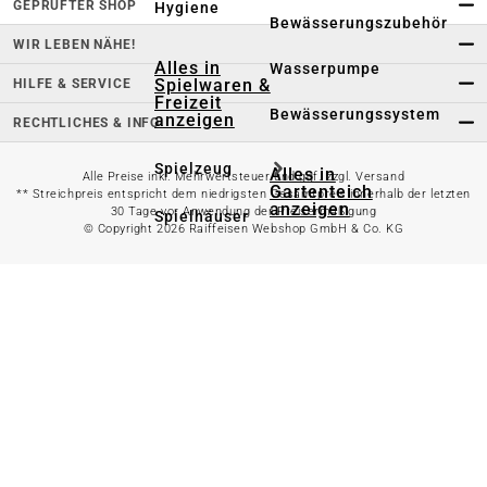
GEPRÜFTER SHOP
Hygiene
Bewässerungszubehör
WIR LEBEN NÄHE!
Alles in
Wasserpumpe
Spielwaren &
HILFE & SERVICE
Freizeit
Bewässerungssystem
anzeigen
RECHTLICHES & INFO
Spielzeug
Alles in
Alle Preise inkl. Mehrwertsteuer und ggf. zzgl. Versand
Gartenteich
** Streichpreis entspricht dem niedrigsten Gesamtpreis innerhalb der letzten
anzeigen
30 Tage vor Anwendung der Preisermäßigung
Spielhäuser
© Copyright 2026 Raiffeisen Webshop GmbH & Co. KG
Teichfischfutter
Wasserspielzeug
Teichpflege
Kinderfahrzeuge
Teichzubehör
Ballsport
Tretroller &
Alles in
Inlineskates
Grillzubehör
anzeigen
Sandkästen