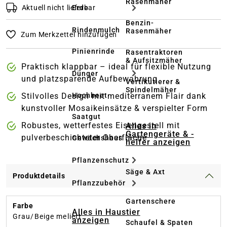
Rasenmäher
Aktuell nicht lieferbar
Erde
Benzin-
Rindenmulch
Rasenmäher
Zum Merkzettel hinzufügen
Pinienrinde
Rasentraktoren
& Aufsitzmäher
Praktisch klappbar – ideal für flexible Nutzung
Dünger
und platzsparende Aufbewahrung
Vertikutierer &
Spindelmäher
Stilvolles Design mit mediterranem Flair dank
Hochbeet
kunstvoller Mosaikeinsätze & verspielter Form
Saatgut
Robustes, wetterfestes Eisengestell mit
Alles in
Gartengeräte & -
pulverbeschichteter Oberfläche
Gewächshaus
helfer anzeigen
Pflanzenschutz
Säge & Axt
Produktdetails
Pflanzzubehör
Gartenschere
Farbe
Alles in Haustier
Grau/Beige meliert
anzeigen
Schaufel & Spaten