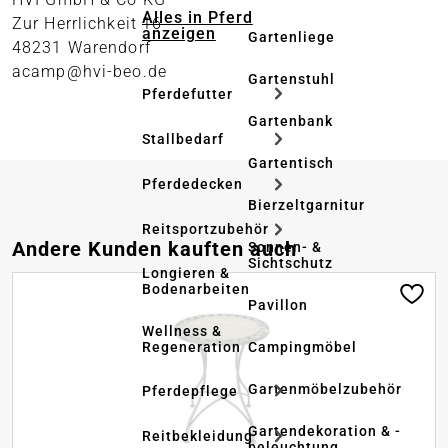
Alles in Pferd
Zur Herrlichkeit 16
anzeigen
Gartenliege
48231 Warendorf
acamp@hvi-beo.de
Gartenstuhl
Pferdefutter
Gartenbank
Stallbedarf
Gartentisch
Pferdedecken
Bierzeltgarnitur
Reitsportzubehör
Produktgalerie überspringen
Andere Kunden kauften auch
Sonnen- &
Sichtschutz
Longieren &
Bodenarbeiten
Pavillon
Wellness &
Regeneration
Campingmöbel
Gartenmöbelzubehör
Pferdepflege
Gartendekoration & -
Reitbekleidung
beleuchtung