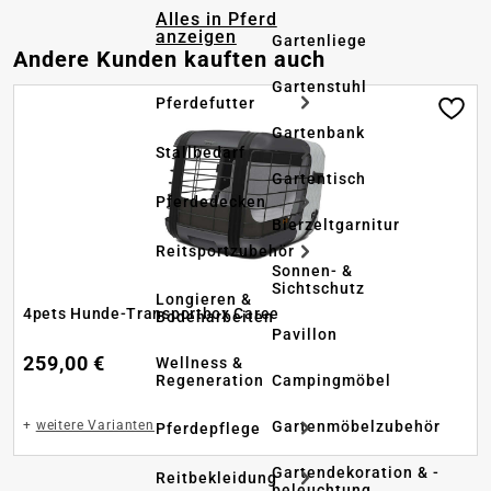
Alles in Pferd
anzeigen
Gartenliege
Produktgalerie überspringen
Andere Kunden kauften auch
Gartenstuhl
Pferdefutter
Gartenbank
Stallbedarf
Gartentisch
Pferdedecken
Bierzeltgarnitur
Reitsportzubehör
Sonnen- &
Sichtschutz
Longieren &
4pets Hunde-Transportbox Caree
Bodenarbeiten
Pavillon
259,00 €
Wellness &
Regeneration
Campingmöbel
Gartenmöbelzubehör
+
weitere Varianten
Pferdepflege
Gartendekoration & -
Reitbekleidung
beleuchtung