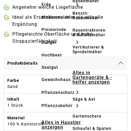
Rasenmäher
Erde
Angenehm weiche Liegefläche
Benzin-
Ideal als Ersatzkissen oder als stilvolle
Rindenmulch
Rasenmäher
Ergänzung
Pinienrinde
Rasentraktoren
Pflegeleichte Oberfläche und hohe
& Aufsitzmäher
Strapazierfähigkeit
Dünger
Vertikutierer &
Spindelmäher
Hochbeet
Produktdetails
Saatgut
Alles in
Gartengeräte & -
Gewächshaus
Farbe
helfer anzeigen
Sand
Pflanzenschutz
Säge & Axt
Inhalt
1 Stück
Pflanzzubehör
Gartenschere
Material
Alles in Haustier
100 % Kunststoff
anzeigen
Schaufel & Spaten