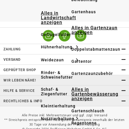
Gartenhaus
Alles in
Landwirtschaft
anzeigen
Alles in Gartenzaun
anzeigen
Geflügelfutter
Hühnerhaltung
Doppelstabmattenzaun
ZAHLUNG
VERSAND
Weidezaun
Gartentor
GEPRÜFTER SHOP
Rinder- &
Gartenzaunzubehör
Schweinefutter
WIR LEBEN NÄHE!
Alles in
Schaf- &
HILFE & SERVICE
Gartenbewässerung
Ziegenfutter
anzeigen
RECHTLICHES & INFO
Kleintierhaltung
Gartenschlauch
Alle Preise inkl. Mehrwertsteuer und ggf. zzgl. Versand
Nutztierhaltung
** Streichpreis entspricht dem niedrigsten Gesamtpreis innerhalb der letzten
Regentonne
30 Tage vor Anwendung der Preisermäßigung