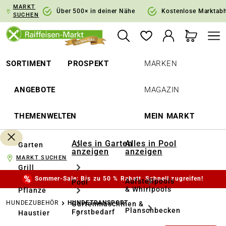
MARKT
springen
Zur Hauptnavigation springen
Über 500× in deiner Nähe
Kostenlose Marktab
SUCHEN
SORTIMENT
PROSPEKT
MARKEN
ANGEBOTE
MAGAZIN
THEMENWELTEN
MEIN MARKT
Alles in Garten
Alles in Pool
Garten
anzeigen
anzeigen
MARKT SUCHEN
Grill
Sommer-Sale: Bis zu 50 % Rabatt. Schnell zugreifen!
Aufstellpools
Pool
& Whirlpools
Pflanze
HUNDEZUBEHÖR
HUNDETRANSPORT
Gartenmaschinen &
Planschbecken
Forstbedarf
Haustier