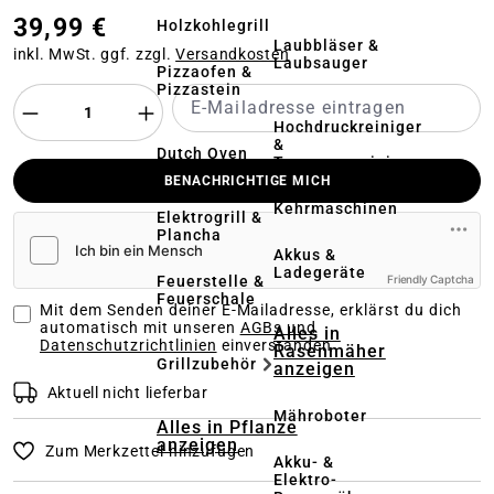
39,99 €
Holzkohlegrill
Laubbläser &
inkl. MwSt. ggf. zzgl.
Versandkosten
Laubsauger
Pizzaofen &
Pizzastein
Hochdruckreiniger
&
Dutch Oven
Terrassenreinigung
BENACHRICHTIGE MICH
Kehrmaschinen
Elektrogrill &
Plancha
Akkus &
Ladegeräte
Feuerstelle &
Friendly Captcha
Feuerschale
Mit dem Senden deiner E-Mailadresse, erklärst du dich
automatisch mit unseren
AGBs und
Alles in
Datenschutzrichtlinien
einverstanden
Rasenmäher
Grillzubehör
anzeigen
Aktuell nicht lieferbar
Mähroboter
Alles in Pflanze
anzeigen
Zum Merkzettel hinzufügen
Akku- &
Elektro-