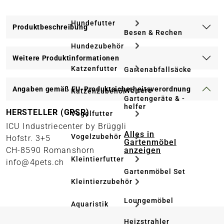
Hundefutter
Produktbeschreibung
Besen & Rechen
Hundezubehör
Weitere Produktinformationen
Katzenfutter
Gartenabfallsäcke
Angaben gemäß EU-Produktsicherheitsverordnung
Weitere
Katzenzubehör
Gartengeräte & -
helfer
HERSTELLER (GPSR)
Vogelfutter
ICU Industriecenter by Brüggli
Alles in
Vogelzubehör
Hofstr. 3+5
Gartenmöbel
anzeigen
CH-8590 Romanshorn
Kleintierfutter
info@4pets.ch
Gartenmöbel Set
Kleintierzubehör
Loungemöbel
Aquaristik
Heizstrahler