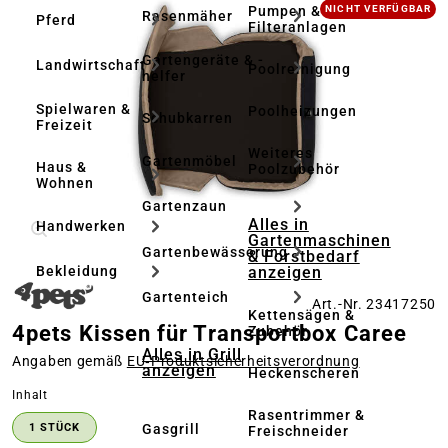
Bildergalerie überspringen
Pumpen &
NICHT VERFÜGBAR
Rasenmäher
Pferd
Filteranlagen
Gartengeräte & -
Landwirtschaft
Poolreinigung
helfer
Spielwaren &
Poolheizungen
Schubkarren
Freizeit
Weiteres
Gartenmöbel
Haus &
Poolzubehör
Wohnen
Gartenzaun
Alles in
Handwerken
Gartenmaschinen
Gartenbewässerung
& Forstbedarf
anzeigen
Bekleidung
Gartenteich
Art.-Nr. 23417250
Kettensägen &
4pets Kissen für Transportbox Caree
Zubehör
Alles in Grill
Angaben gemäß
EU‑Produktsicherheitsverordnung
anzeigen
Heckenscheren
auswählen
Inhalt
Rasentrimmer &
Gasgrill
1 STÜCK
Freischneider