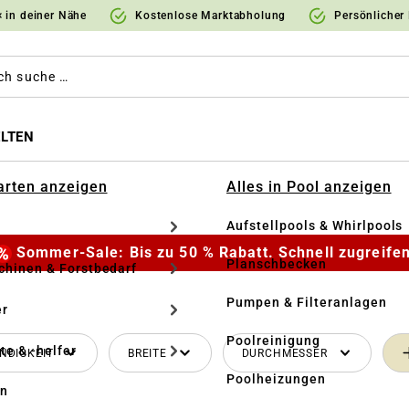
 in deiner Nähe
Kostenlose Marktabholung
Persönlicher
LTEN
Garten anzeigen
Alles in Pool anzeigen
Aufstellpools & Whirlpools
Sommer-Sale: Bis zu 50 % Rabatt. Schnell zugreifen
Planschbecken
hinen & Forstbedarf
Pumpen & Filteranlagen
r
Poolreinigung
te & -helfer
NDIGKEIT
BREITE
DURCHMESSER
Poolheizungen
en