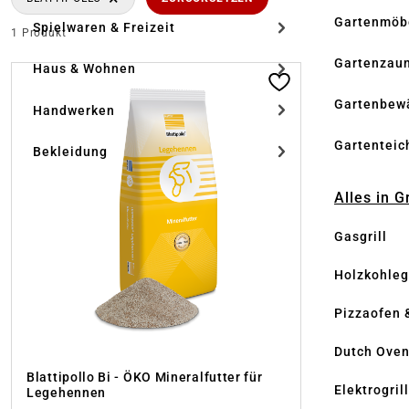
Gartenmöb
Spielwaren & Freizeit
1 Produkt
Gartenzau
Haus & Wohnen
Gartenbew
Handwerken
Gartenteic
Bekleidung
Alles in G
Gasgrill
Holzkohlegr
Pizzaofen 
Dutch Ove
Blattipollo Bi - ÖKO Mineralfutter für
Elektrogril
Legehennen