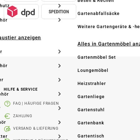
Besen & Rechen
hutz
Gartenabfallsäcke
hör
Weitere Gartengeräte & -he
Haustier anzeigen
Alles in Gartenmöbel an
r
Gartenmöbel Set
hör
Loungemöbel
er
Heizstrahler
HILFE & SERVICE
ehör
Gartenliege
FAQ | HÄUFIGE FRAGEN
r
Gartenstuhl
ZAHLUNG
hör
Gartenbank
VERSAND & LIEFERUNG
Gartentisch
tter