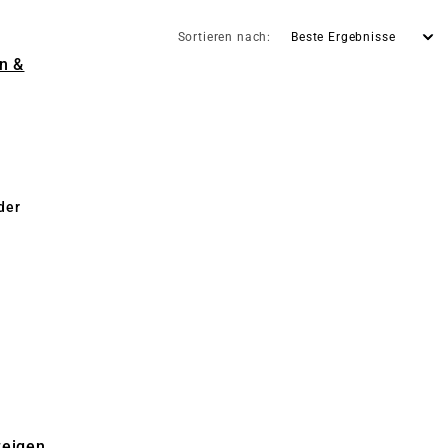
Sortieren nach:
n &
der
zeigen