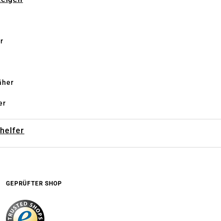
r
äher
er
-helfer
GEPRÜFTER SHOP