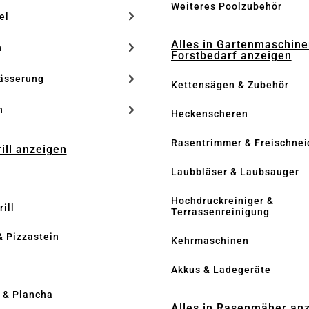
Weiteres Poolzubehör
el
Alles in Gartenmaschine
n
Forstbedarf anzeigen
ässerung
Kettensägen & Zubehör
h
Heckenscheren
Rasentrimmer & Freischnei
rill anzeigen
Laubbläser & Laubsauger
Hochdruckreiniger &
ill
Terrassenreinigung
& Pizzastein
Kehrmaschinen
n
Akkus & Ladegeräte
l & Plancha
Alles in Rasenmäher an