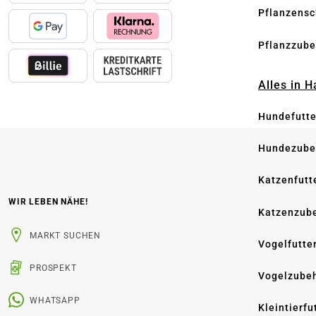
Pflanzensc
Pflanzzube
Alles in 
Hundefutte
Hundezube
Katzenfutt
WIR LEBEN NÄHE!
Katzenzub
MARKT SUCHEN
Vogelfutte
PROSPEKT
Vogelzube
WHATSAPP
Kleintierfu