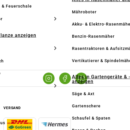
e & Feuerschale
Mähroboter
ör
Akku- & Elektro-Rasenmähe
Pflanze anzeigen
Benzin-Rasenmäher
Rasentraktoren & Aufsitzm
Vertikutierer & Spindelmäh
ch
e
Alles in Gartengeräte & 
anzeigen
Säge & Axt
Gartenschere
VERSAND
Schaufel & Spaten
us