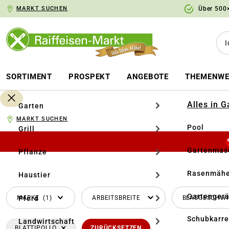
MARKT SUCHEN
Über 500×
springen
Zur Hauptnavigation springen
SORTIMENT
PROSPEKT
ANGEBOTE
THEMENWE
Alles in 
Garten
MARKT SUCHEN
Pool
Grill
Gartenmasc
Pflanze
Rasenmähe
Haustier
Gartengerä
MARKE
(1)
ARBEITSBREITE
BLASGESCHWI
Pferd
Schubkarr
Landwirtschaft
×
BLATTIPOLLO
ZURÜCKSETZEN