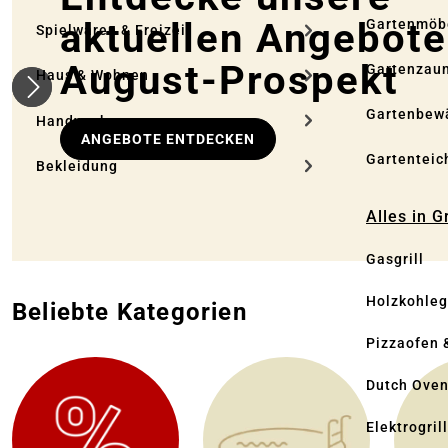
aktuellen Angebote
Gartenmöb
Spielwaren & Freizeit
August-Prospekt
Gartenzau
Haus & Wohnen
Gartenbew
Handwerken
ANGEBOTE ENTDECKEN
Gartenteic
Bekleidung
Alles in G
Gasgrill
Holzkohlegr
Beliebte Kategorien
Pizzaofen 
Dutch Ove
Elektrogril