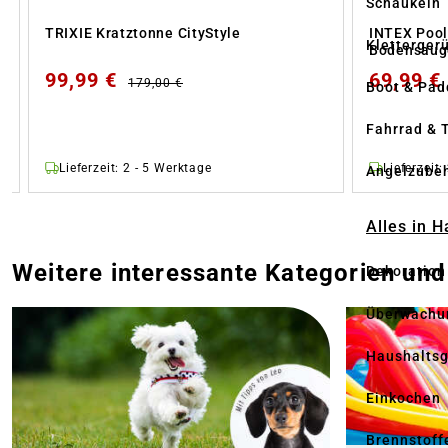
Schaukeln
TRIXIE Kratztonne CityStyle
INTEX Pool
Kletterger
Bodensaug
99,99 €
69,99 €
179,00 €
Boot & Pad
Fahrrad & 
Lieferzeit: 2 - 5 Werktage
Lieferzeit:
Angelzube
Alles in 
Weitere interessante Kategorien­ u
Dekoration
Überwachu
Haushaltsg
Einkochen
Brennstoff