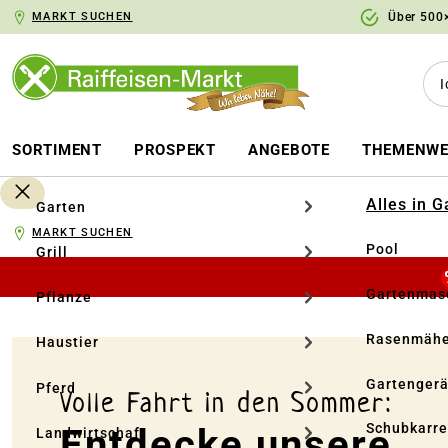
MARKT SUCHEN
Über 500×
springen
Zur Hauptnavigation springen
SORTIMENT
PROSPEKT
ANGEBOTE
THEMENWE
Alles in 
Garten
MARKT SUCHEN
Pool
Grill
Gartenmasc
Pflanze
Rasenmähe
Haustier
Gartengerä
Pferd
Volle Fahrt in den Sommer:
Schubkarr
Entdecke unsere
Landwirtschaft