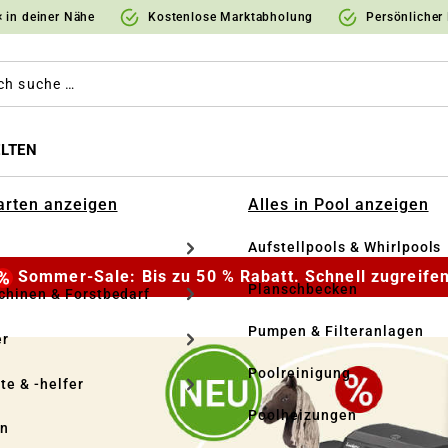
 in deiner Nähe
Kostenlose Marktabholung
Persönlicher
LTEN
Garten anzeigen
Alles in Pool anzeigen
Aufstellpools & Whirlpools
Sommer-Sale: Bis zu 50 % Rabatt. Schnell zugreifen
Planschbecken
hinen & Forstbedarf
Pumpen & Filteranlagen
r
Poolreinigung
te & -helfer
Poolheizungen
en