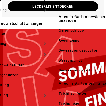
Gartenzaunzubehör
LECKERLIS ENTDECKEN
dung
Alles in Gartenbewässe
anzeigen
Landwirtschaft anzeigen
Gartenschlauch
tter
Regentonne
tung
Bewässerungszubehör
Wasserpumpe
Schweinefutter
Bewässerungssystem
iegenfutter
Alles in Gartenteich anz
altung
Teichfischfutter
ltung
Teichpflege