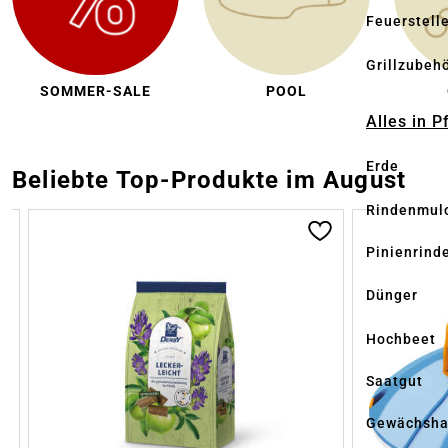
Feuerstell
Grillzubeh
SOMMER-SALE
POOL
Alles in 
Erde
Beliebte Top-Produkte im August
Rindenmul
Produktgalerie überspringen
Pinienrind
Dünger
Hochbeet
Saatgut
Gewächsha