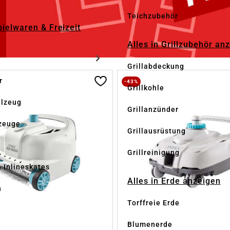
Teichzubehör
pielwaren & Freizeit
Alles in Grillzubehör an
Grillabdeckung
r
-43%
Grillkohle
elzeug
Grillanzünder
zeuge
Grillausrüstung
Grillreinigung
& Inlineskates
Alles in Erde anzeigen
n
Torffreie Erde
e
Blumenerde