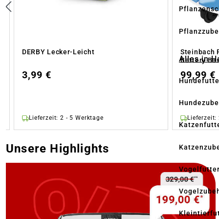
Pflanzensc
Pflanzzube
DERBY Lecker-Leicht
Steinbach 
Alles in 
Battery Bas
3,99 €
99,99 €
Hundefutte
Hundezube
Lieferzeit: 2 - 5 Werktage
Lieferzeit:
Katzenfutt
Unsere Highlights
Katzenzub
Vogelfutte
Vogelzube
Kleintierfu