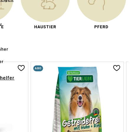
r
TE
HAUSTIER
PFERD
äher
er
ABO
-helfer