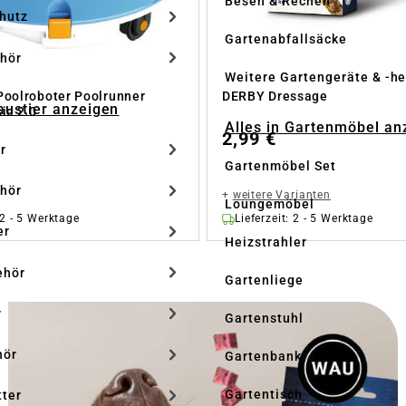
Besen & Rechen
hutz
Gartenabfallsäcke
hör
Weitere Gartengeräte & -he
Poolroboter Poolrunner
DERBY Dressage
Haustier anzeigen
ic 2.0
Alles in Gartenmöbel an
2,99 €
r
Gartenmöbel Set
hör
+
weitere Varianten
Loungemöbel
 2 - 5 Werktage
Lieferzeit: 2 - 5 Werktage
er
Heizstrahler
ehör
Gartenliege
r
Gartenstuhl
hör
Gartenbank
Gartentisch
tter