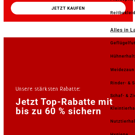
JETZT KAUFEN
Reitbeklei
Alles in 
Geflügelfu
Hühnerhal
Weidezaun
Rinder- & 
Unsere stärksten Rabatte:
Schaf- & Z
Jetzt Top-Rabatte mit
Kleintierh
bis zu 60 % sichern
Nutztierha
Hygiene