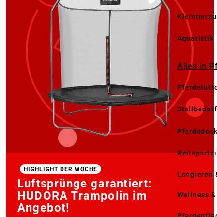
Kleintierz
Aquaristik
Alles in 
Pferdefutt
Stallbedarf
Pferdedec
Reitsportz
HIGHLIGHT DER WOCHE
Longieren 
Luftsprünge garantiert:
HUDORA Trampolin im
Wellness &
Angebot!
Pferdepfle