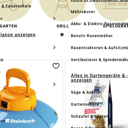
e & Feuerschale
Mähroboter
ör
Akku- & Elektro-Rasenmähe
GARTEN
GRILL
SPIELGERÄ
Pflanze anzeigen
Benzin-Rasenmäher
Rasentraktoren & Aufsitzm
Vertikutierer & Spindelmäh
ch
e
Alles in Gartengeräte & 
anzeigen
Säge & Axt
Gartenschere
Schaufel & Spaten
us